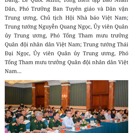
CHƯƠNG TRÌNH OCOP - MỖI XÃ
Dân, Phó Trưởng Ban Tuyên giáo và Dân vận
MỘT SẢN PHẨM
Trung ương, Chủ tịch Hội Nhà báo Việt Nam;
Trung tướng Nguyễn Quang Ngọc, Ủy viên Quân
RADIO
ủy Trung ương, Phó Tổng Tham mưu trưởng
MEDIA CENTER
Quân đội nhân dân Việt Nam; Trung tướng Thái
Đại Ngọc, Ủy viên Quân ủy Trung ương, Phó
E-Magazine
Tổng Tham mưu trưởng Quân đội nhân dân Việt
Video
Nam…
Media Chính trị
Media Kinh tế
Media Văn hóa
Media Xã hội