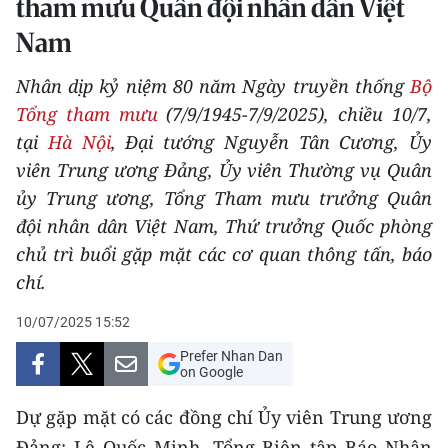
tham mưu Quân đội nhân dân Việt
THỂ THAO
Nam
GIÁO DỤC
Nhân dịp kỷ niệm 80 năm Ngày truyền thống
Bộ
Tổng tham mưu
(7/9/1945-7/9/2025), chiều 10/7,
Y TẾ
tại
Hà Nội
, Đại tướng Nguyễn Tân Cương, Ủy
viên Trung ương Đảng, Ủy viên Thường vụ Quân
KHOA HỌC - CÔNG NGHỆ
ủy Trung ương, Tổng Tham mưu trưởng Quân
MÔI TRƯỜNG
đội nhân dân Việt Nam, Thứ trưởng Quốc phòng
chủ trì buổi gặp mặt các cơ quan thông tấn, báo
BẠN ĐỌC
chí.
KIỂM CHỨNG THÔNG TIN
10/07/2025 15:52
Prefer Nhan Dan
TRI THỨC CHUYÊN SÂU
on Google
54 DÂN TỘC VIỆT NAM
Dự gặp mặt có các đồng chí Ủy viên Trung ương
Đảng: Lê Quốc Minh, Tổng Biên tập Báo Nhân