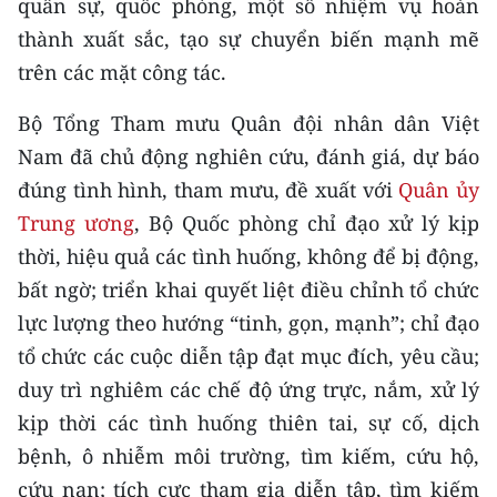
quân sự, quốc phòng, một số nhiệm vụ hoàn
TIN MỚI
thành xuất sắc, tạo sự chuyển biến mạnh mẽ
trên các mặt công tác.
TIN ĐỊA PHƯƠNG
Bộ Tổng Tham mưu Quân đội nhân dân Việt
Trung du và miền núi phía Bắc
Nam đã chủ động nghiên cứu, đánh giá, dự báo
Đồng bằng sông Hồng
đúng tình hình, tham mưu, đề xuất với
Quân ủy
Trung ương
, Bộ Quốc phòng chỉ đạo xử lý kịp
Bắc Trung Bộ
thời, hiệu quả các tình huống, không để bị động,
Duyên hải Nam Trung Bộ và Tây
bất ngờ; triển khai quyết liệt điều chỉnh tổ chức
Nguyên
lực lượng theo hướng “tinh, gọn, mạnh”; chỉ đạo
Đông Nam Bộ
tổ chức các cuộc diễn tập đạt mục đích, yêu cầu;
duy trì nghiêm các chế độ ứng trực, nắm, xử lý
Đồng bằng sông Cửu Long
kịp thời các tình huống thiên tai, sự cố, dịch
Chuyên trang Hà Nội
bệnh, ô nhiễm môi trường, tìm kiếm, cứu hộ,
cứu nạn; tích cực tham gia diễn tập, tìm kiếm
Chuyên trang TP. Hồ Chí Minh