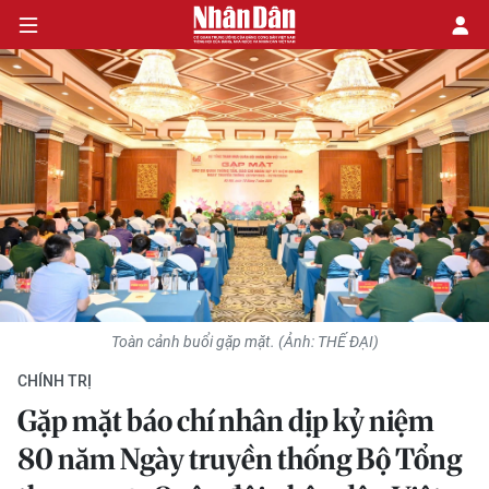
CHÍNH TRỊ
KINH TẾ
VĂN HÓA
XÃ HỘI
Toàn cảnh buổi gặp mặt. (Ảnh: THẾ ĐẠI)
PHÁP LUẬT
CHÍNH TRỊ
DU LỊCH
Gặp mặt báo chí nhân dịp kỷ niệm
80 năm Ngày truyền thống Bộ Tổng
THẾ GIỚI