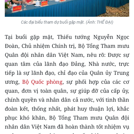
Media Pháp luật
Media Du lịch
Các đại biểu tham dự buổi gặp mặt. (Ảnh: THẾ ĐẠI)
Media Thế giới
Tại buổi gặp mặt, Thiếu tướng Nguyễn Ngọc
Media Thể thao
Đoàn, Chủ nhiệm Chính trị, Bộ Tổng Tham mưu
Quân đội nhân dân Việt Nam, nêu rõ: Được sự
Media Giáo dục
quan tâm của lãnh đạo Đảng, Nhà nước, trực
Media Y tế
tiếp là sự lãnh đạo, chỉ đạo của Quân ủy Trung
ương,
Bộ Quốc phòng
, sự phối hợp của các cơ
Media Khoa học - Công nghệ
quan, đơn vị toàn quân, sự giúp đỡ của cấp ủy,
Media Môi trường
chính quyền và nhân dân cả nước, với tinh thần
Ảnh
đoàn kết, thống nhất, phát huy thuận lợi, khắc
phục khó khăn, Bộ Tổng Tham mưu Quân đội
Infographic
nhân dân Việt Nam đã hoàn thành tốt nhiệm vụ