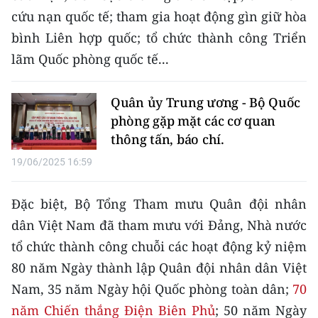
cứu nạn quốc tế; tham gia hoạt động gìn giữ hòa
CHUYÊN ĐỀ
bình Liên hợp quốc; tổ chức thành công Triển
lãm Quốc phòng quốc tế...
CÁC CHUYÊN TRANG
Quân ủy Trung ương - Bộ Quốc
VỀ BÁO NHÂN DÂN
phòng gặp mặt các cơ quan
thông tấn, báo chí.
THỜI NAY
19/06/2025 16:59
NHÂN DÂN CUỐI TUẦN
Đặc biệt, Bộ Tổng Tham mưu Quân đội nhân
NHÂN DÂN HẰNG THÁNG
dân Việt Nam đã tham mưu với Đảng, Nhà nước
tổ chức thành công chuỗi các hoạt động kỷ niệm
MUA BÁO
80 năm Ngày thành lập Quân đội nhân dân Việt
ĐỌC BÁO IN
Nam, 35 năm Ngày hội Quốc phòng toàn dân;
70
năm Chiến thắng Điện Biên Phủ
; 50 năm Ngày