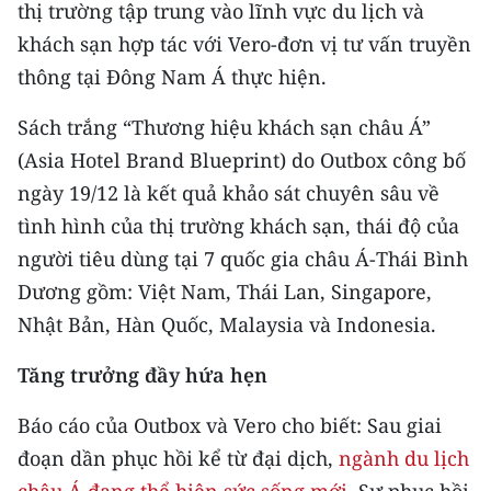
CHƯƠNG TRÌNH OCOP - MỖI XÃ
thị trường tập trung vào lĩnh vực du lịch và
MỘT SẢN PHẨM
khách sạn hợp tác với Vero-đơn vị tư vấn truyền
thông tại Đông Nam Á thực hiện.
RADIO
Sách trắng “Thương hiệu khách sạn châu Á”
(Asia Hotel Brand Blueprint) do Outbox công bố
MEDIA CENTER
ngày 19/12 là kết quả khảo sát chuyên sâu về
E-Magazine
tình hình của thị trường khách sạn, thái độ của
người tiêu dùng tại 7 quốc gia châu Á-Thái Bình
Video
Dương gồm: Việt Nam, Thái Lan, Singapore,
Media Chính trị
Nhật Bản, Hàn Quốc, Malaysia và Indonesia.
Media Kinh tế
Tăng trưởng đầy hứa hẹn
Media Văn hóa
Báo cáo của Outbox và Vero cho biết: Sau giai
Media Xã hội
đoạn dần phục hồi kể từ đại dịch,
ngành du lịch