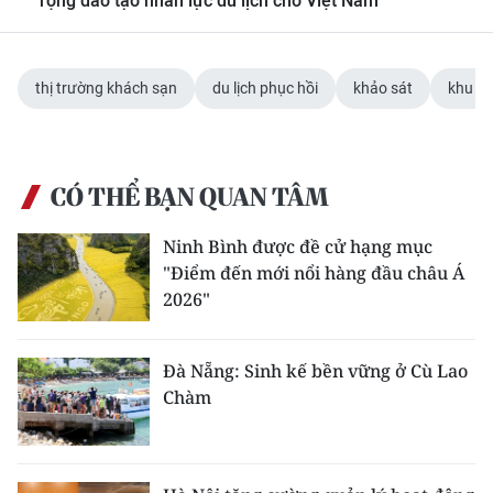
rộng đào tạo nhân lực du lịch cho Việt Nam
thị trường khách sạn
du lịch phục hồi
khảo sát
khu vự
CÓ THỂ BẠN QUAN TÂM
Ninh Bình được đề cử hạng mục
"Điểm đến mới nổi hàng đầu châu Á
2026"
Đà Nẵng: Sinh kế bền vững ở Cù Lao
Chàm