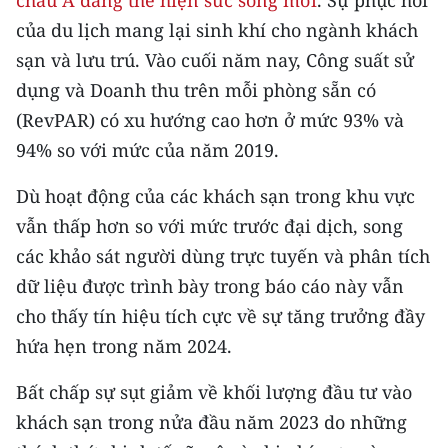
châu Á đang thể hiện sức sống mới
. Sự phục hồi
Media Pháp luật
của du lịch mang lại sinh khí cho ngành khách
Media Du lịch
sạn và lưu trú. Vào cuối năm nay, Công suất sử
dụng và Doanh thu trên mỗi phòng sẵn có
Media Thế giới
(RevPAR) có xu hướng cao hơn ở mức 93% và
Media Thể thao
94% so với mức của năm 2019.
Media Giáo dục
Dù hoạt động của các khách sạn trong khu vực
vẫn thấp hơn so với mức trước đại dịch, song
Media Y tế
các khảo sát người dùng trực tuyến và phân tích
Media Khoa học - Công nghệ
dữ liệu được trình bày trong báo cáo này vẫn
cho thấy tín hiệu tích cực về sự tăng trưởng đầy
Media Môi trường
hứa hẹn trong năm 2024.
Ảnh
Bất chấp sự sụt giảm về khối lượng đầu tư vào
Infographic
khách sạn trong nửa đầu năm 2023 do những