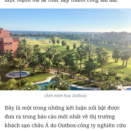
THỂ THAO
GIÁO DỤC
Y TẾ
KHOA HỌC - CÔNG NGHỆ
MÔI TRƯỜNG
BẠN ĐỌC
KIỂM CHỨNG THÔNG TIN
(Ảnh minh họa: Outbox)
TRI THỨC CHUYÊN SÂU
Đây là một trong những kết luận nổi bật được
đưa ra trong báo cáo mới nhất về thị trường
54 DÂN TỘC VIỆT NAM
khách sạn châu Á do Outbox-công ty nghiên cứu