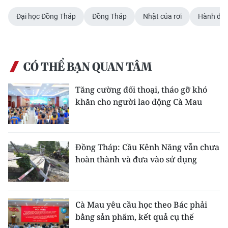
ENGLISH
Đại học Đồng Tháp
Đồng Tháp
Nhặt của rơi
Hành độn
中文
FRANÇAIS
CÓ THỂ BẠN QUAN TÂM
РУССКИЙ
Tăng cường đối thoại, tháo gỡ khó
khăn cho người lao động Cà Mau
ESPAÑOL
한국어
Đồng Tháp: Cầu Kênh Năng vẫn chưa
hoàn thành và đưa vào sử dụng
Cà Mau yêu cầu học theo Bác phải
bằng sản phẩm, kết quả cụ thể