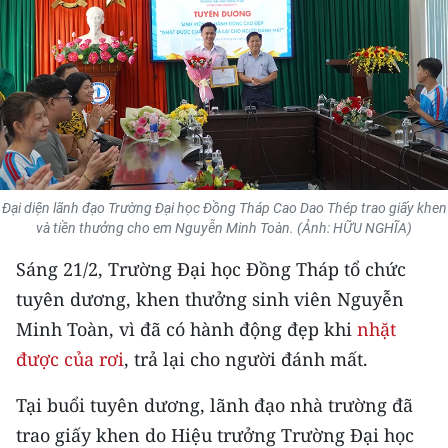
THỂ THAO
GIÁO DỤC
Y TẾ
KHOA HỌC - CÔNG NGHỆ
Đại diện lãnh đạo Trường Đại học Đồng Tháp Cao Dao Thép trao giấy khen
MÔI TRƯỜNG
và tiền thưởng cho em Nguyễn Minh Toàn. (Ảnh: HỮU NGHĨA)
BẠN ĐỌC
Sáng 21/2, Trường Đại học Đồng Tháp tổ chức
tuyên dương, khen thưởng sinh viên Nguyễn
KIỂM CHỨNG THÔNG TIN
Minh Toàn, vì đã có hành động đẹp khi
nhặt
được của rơi
, trả lại cho người đánh mất.
TRI THỨC CHUYÊN SÂU
Tại buổi tuyên dương, lãnh đạo nhà trường đã
54 DÂN TỘC VIỆT NAM
trao giấy khen do Hiệu trưởng Trường Đại học