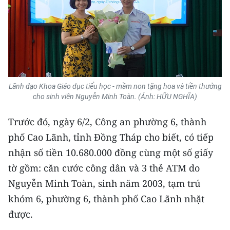
Media Pháp luật
Media Du lịch
Media Thế giới
Media Thể thao
Lãnh đạo Khoa Giáo dục tiểu học - mầm non tặng hoa và tiền thưởng
Media Giáo dục
cho sinh viên Nguyễn Minh Toàn. (Ảnh: HỮU NGHĨA)
Media Y tế
Trước đó, ngày 6/2, Công an phường 6, thành
phố Cao Lãnh, tỉnh Đồng Tháp cho biết, có tiếp
Media Khoa học - Công nghệ
nhận số tiền 10.680.000 đồng cùng một số giấy
Media Môi trường
tờ gồm: căn cước công dân và 3 thẻ ATM do
Nguyễn Minh Toàn, sinh năm 2003, tạm trú
Ảnh
khóm 6, phường 6, thành phố Cao Lãnh nhặt
Infographic
được.