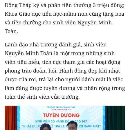
CHƯƠNG TRÌNH OCOP - MỖI XÃ
Đồng Tháp ký và phần tiền thưởng 3 triệu đồng;
MỘT SẢN PHẨM
Khoa Giáo dục tiểu học-mầm non cũng tặng hoa
và tiền thưởng cho sinh viên Nguyễn Minh
RADIO
Toàn.
MEDIA CENTER
Lãnh đạo nhà trường đánh giá, sinh viên
Nguyễn Minh Toàn là một trong những sinh
E-Magazine
viên tiêu biểu, tích cực tham gia các hoạt động
Video
phong trào đoàn, hội. Hành động đẹp khi nhặt
được của rơi, trả lại cho người đánh mất là việc
Media Chính trị
làm đáng được tuyên dương và nhân rộng trong
Media Kinh tế
toàn thể sinh viên của trường.
Media Văn hóa
Media Xã hội