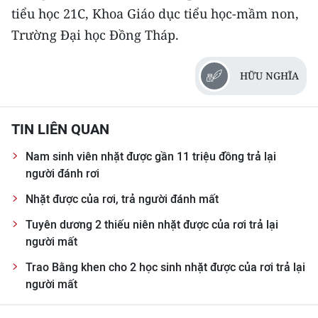
tiểu học 21C, Khoa Giáo dục tiểu học-mầm non,
CHUYÊN ĐỀ
Trường Đại học Đồng Tháp.
CÁC CHUYÊN TRANG
HỮU NGHĨA
VỀ BÁO NHÂN DÂN
TIN LIÊN QUAN
THỜI NAY
Nam sinh viên nhặt được gần 11 triệu đồng trả lại
người đánh rơi
NHÂN DÂN CUỐI TUẦN
Nhặt được của rơi, trả người đánh mất
NHÂN DÂN HẰNG THÁNG
Tuyên dương 2 thiếu niên nhặt được của rơi trả lại
người mất
MUA BÁO
Trao Bằng khen cho 2 học sinh nhặt được của rơi trả lại
ĐỌC BÁO IN
người mất