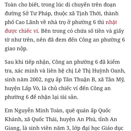
Toàn cho biết, trong lúc di chuyển trên đoạn
TIN MỚI
đường Sở Tư Pháp, thuộc xã Tịnh Thới, thành
TIN ĐỊA PHƯƠNG
phố Cao Lãnh về nhà trọ ở phường 6 thì
nhặt
được chiếc ví
. Bên trong có chứa số tiền và giấy
Trung du và miền núi phía Bắc
tờ như trên, nên đã đem đến Công an phường 6
Đồng bằng sông Hồng
giao nộp.
Bắc Trung Bộ
Sau khi tiếp nhận, Công an phường 6 đã kiểm
tra, xác minh và liên hệ chị Lê Thị Huỳnh Oanh,
Duyên hải Nam Trung Bộ và Tây
Nguyên
sinh năm 2002, ngụ ấp Tân Thuận B, xã Tân Mỹ,
huyện Lấp Vò, là chủ chiếc ví đến Công an
Đông Nam Bộ
phường 6 để nhận lại tài sản.
Đồng bằng sông Cửu Long
Em Nguyễn Minh Toàn, quê quán ấp Quốc
Chuyên trang Hà Nội
Khánh, xã Quốc Thái, huyện An Phú, tỉnh An
Giang, là sinh viên năm 3, lớp đại học Giáo dục
Chuyên trang TP. Hồ Chí Minh