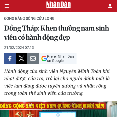
ĐỒNG BẰNG SÔNG CỬU LONG
Đồng Tháp: Khen thưởng nam sinh
CHÍNH TRỊ
viên có hành động đẹp
KINH TẾ
21/02/2024 07:13
Prefer Nhan Dan
VĂN HÓA
on Google
Hành động của sinh viên Nguyễn Minh Toàn khi
XÃ HỘI
nhặt được của rơi, trả lại cho người đánh mất là
việc làm đáng được tuyên dương và nhân rộng
PHÁP LUẬT
trong toàn thể sinh viên của trường.
DU LỊCH
THẾ GIỚI