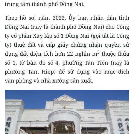
CHƯƠNG TRÌNH OCOP - MỖI XÃ
trung tâm thành phố Đồng Nai.
MỘT SẢN PHẨM
Theo hồ sơ, năm 2022, Ủy ban nhân dân tỉnh
Đồng Nai (nay là thành phố Đồng Nai) cho Công
RADIO
ty cổ phần Xây lắp số 1 Đồng Nai (gọi tắt là Công
MEDIA CENTER
ty) thuê đất và cấp giấy chứng nhận quyền sử
2
dụng đất diện tích hơn 22 nghìn m
thuộc thửa
E-Magazine
số 1, tờ bản đồ số 4, phường Tân Tiến (nay là
Video
phường Tam Hiệp) để sử dụng vào mục đích
văn phòng và nhà xưởng sản xuất.
Media Chính trị
Media Kinh tế
Media Văn hóa
Media Xã hội