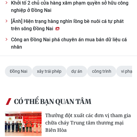
Khởi tố 2 chủ cửa hàng xâm phạm quyền sở hữu công
nghiệp ở Đồng Nai
[Ảnh] Hiện trạng hàng nghìn lồng bè nuôi cá tự phát
trên sông Đồng Nai
Công an Đồng Nai phá chuyên án mua bán dữ liệu cá
nhân
Đồng Nai
xây trái phép
dự án
công trình
vi phạm
CÓ THỂ BẠN QUAN TÂM
Thưởng đột xuất các đơn vị tham gia
chữa cháy Trung tâm thương mại
Biên Hòa