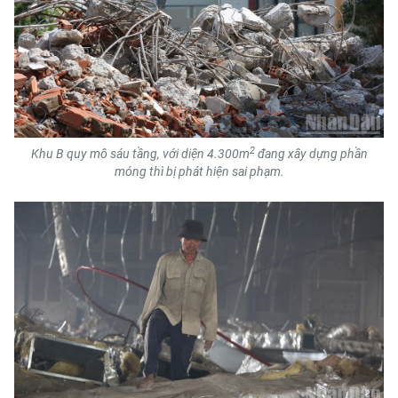
2
Khu B quy mô sáu tầng, với diện 4.300m
đang xây dựng phần
móng thì bị phát hiện sai phạm.