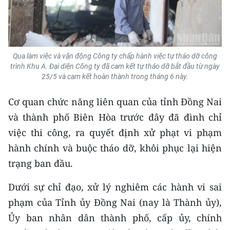
CHUYÊN ĐỀ
CÁC CHUYÊN TRANG
Qua làm việc và vận động Công ty chấp hành việc tự tháo dỡ công
trình Khu A. Đại diện Công ty đã cam kết tự tháo dỡ bắt đầu từ ngày
25/5 và cam kết hoàn thành trong tháng 6 này.
VỀ BÁO NHÂN DÂN
Cơ quan chức năng liên quan của tỉnh Đồng Nai
THỜI NAY
và thành phố Biên Hòa trước đây đã đình chỉ
NHÂN DÂN CUỐI TUẦN
việc thi công, ra quyết định xử phạt vi phạm
hành chính và buộc tháo dỡ, khôi phục lại hiện
NHÂN DÂN HẰNG THÁNG
trạng ban đầu.
MUA BÁO
Dưới sự chỉ đạo, xử lý nghiêm các hành vi sai
phạm của Tỉnh ủy Đồng Nai (nay là Thành ủy),
ĐỌC BÁO IN
Ủy ban nhân dân thành phố, cấp ủy, chính