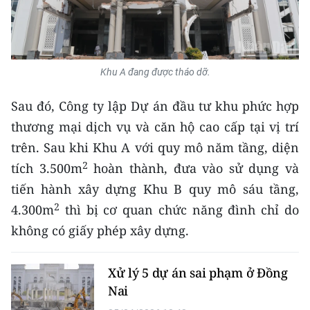
Media Pháp luật
Media Du lịch
Media Thế giới
Khu A đang được tháo dỡ.
Media Thể thao
Sau đó, Công ty lập Dự án đầu tư khu phức hợp
thương mại dịch vụ và căn hộ cao cấp tại vị trí
Media Giáo dục
trên. Sau khi Khu A với quy mô năm tầng, diện
Media Y tế
2
tích 3.500m
hoàn thành, đưa vào sử dụng và
Media Khoa học - Công nghệ
tiến hành xây dựng Khu B quy mô sáu tầng,
2
4.300m
thì bị cơ quan chức năng đình chỉ do
Media Môi trường
không có giấy phép xây dựng.
Ảnh
Xử lý 5 dự án sai phạm ở Đồng
Infographic
Nai