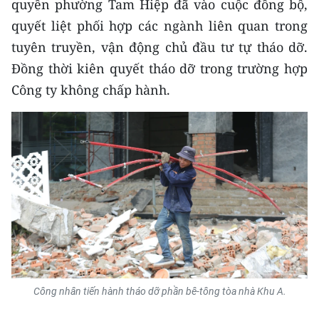
quyền phường Tam Hiệp đã vào cuộc đồng bộ,
ENGLISH
quyết liệt phối hợp các ngành liên quan trong
中文
tuyên truyền, vận động chủ đầu tư tự tháo dỡ.
Đồng thời kiên quyết tháo dỡ trong trường hợp
FRANÇAIS
Công ty không chấp hành.
РУССКИЙ
ESPAÑOL
한국어
Công nhân tiến hành tháo dỡ phần bê-tông tòa nhà Khu A.