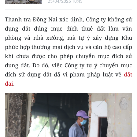
25/04/2026 10:43
TIN MỚI
Thanh tra Đồng Nai xác định, Công ty không sử
TIN ĐỊA PHƯƠNG
dụng đất đúng mục đích thuê đất làm văn
Trung du và miền núi phía Bắc
phòng và nhà xưởng, mà tự ý xây dựng Khu
phức hợp thương mại dịch vụ và căn hộ cao cấp
Đồng bằng sông Hồng
khi chưa được cho phép chuyển mục đích sử
Bắc Trung Bộ
dụng đất. Do đó, việc Công ty tự ý chuyển mục
đích sử dụng đất đã vi phạm pháp luật về
đất
Duyên hải Nam Trung Bộ và Tây
Nguyên
đai
.
Đông Nam Bộ
Đồng bằng sông Cửu Long
Chuyên trang Hà Nội
Chuyên trang TP. Hồ Chí Minh