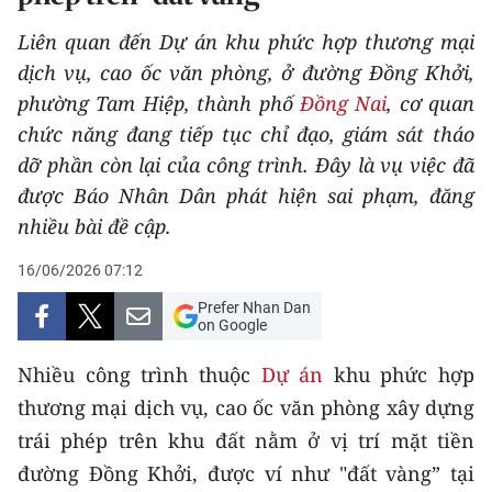
THỂ THAO
Liên quan đến Dự án khu phức hợp thương mại
dịch vụ, cao ốc văn phòng, ở đường Đồng Khởi,
GIÁO DỤC
phường Tam Hiệp, thành phố
Đồng Nai
, cơ quan
Y TẾ
chức năng đang tiếp tục chỉ đạo, giám sát tháo
dỡ phần còn lại của công trình. Đây là vụ việc đã
KHOA HỌC - CÔNG NGHỆ
được Báo Nhân Dân phát hiện sai phạm, đăng
nhiều bài đề cập.
MÔI TRƯỜNG
16/06/2026 07:12
BẠN ĐỌC
Prefer Nhan Dan
on Google
KIỂM CHỨNG THÔNG TIN
Nhiều công trình thuộc
Dự án
khu phức hợp
TRI THỨC CHUYÊN SÂU
thương mại dịch vụ, cao ốc văn phòng xây dựng
trái phép trên khu đất nằm ở vị trí mặt tiền
54 DÂN TỘC VIỆT NAM
đường Đồng Khởi, được ví như "đất vàng” tại