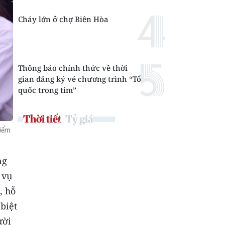
Cháy lớn ở chợ Biên Hòa
Thông báo chính thức về thời
gian đăng ký vé chương trình “Tổ
quốc trong tim”
Thời tiết
Tỷ giá
điểm
ng
 vụ
, hỗ
biệt
ười