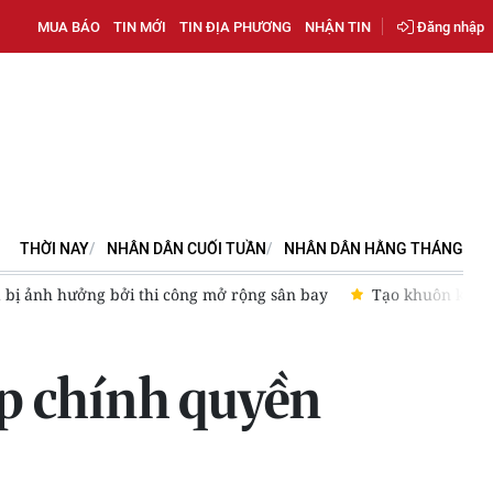
MUA BÁO
TIN MỚI
TIN ĐỊA PHƯƠNG
NHẬN TIN
Đăng nhập
THỜI NAY
NHÂN DÂN CUỐI TUẦN
NHÂN DÂN HẰNG THÁNG
 bị ảnh hưởng bởi thi công mở rộng sân bay
Tạo khuôn khổ ph
ếp chính quyền