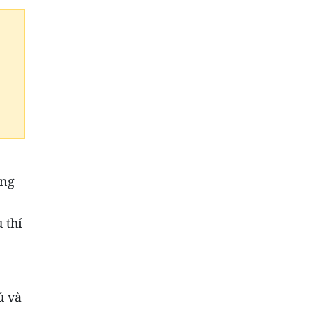
ơng
 thí
ú và