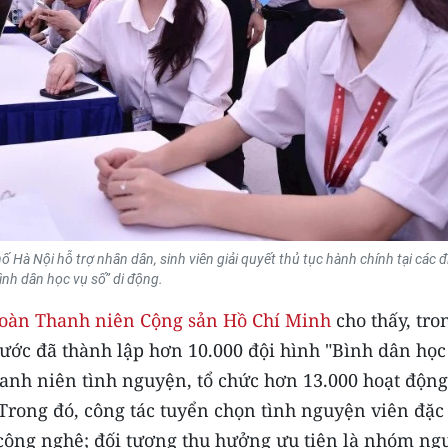
 Hà Nội hỗ trợ nhân dân, sinh viên giải quyết thủ tục hành chính tại các 
ình dân học vụ số” di động.
oàn Thanh niên Cộng sản Hồ Chí Minh
cho thấy, tro
nước đã thành lập hơn 10.000 đội hình "Bình dân học
hanh niên tình nguyện, tổ chức hơn 13.000 hoạt động
 Trong đó, công tác tuyển chọn tình nguyện viên đặc 
 công nghệ; đối tượng thụ hưởng ưu tiên là nhóm ng