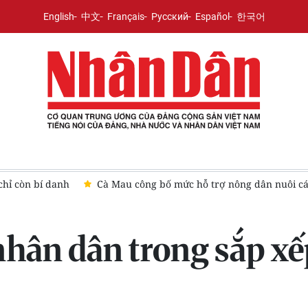
English
中文
Français
Русский
Español
한국어
 chỉ còn bí danh
Cà Mau công bố mức hỗ trợ nông dân nuôi cá
nhân dân trong sắp x