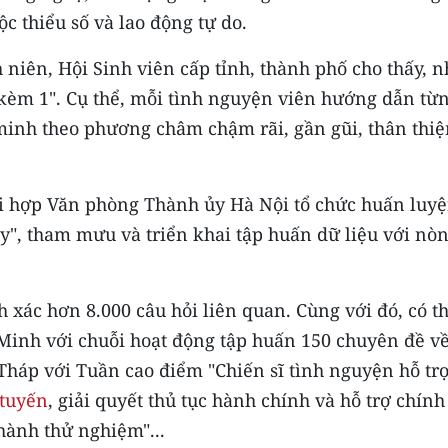
ộc thiểu số và lao động tự do.
niên, Hội Sinh viên cấp tỉnh, thành phố cho thấy, n
 kèm 1". Cụ thể, mỗi tình nguyện viên hướng dẫn từ
 minh theo phương châm chậm rãi, gần gũi, thân thiệ
i hợp Văn phòng Thành ủy Hà Nội tổ chức huấn luy
y", tham mưu và triển khai tập huấn dữ liệu với nò
nh xác hơn 8.000 câu hỏi liên quan. Cùng với đó, có t
inh với chuỗi hoạt động tập huấn 150 chuyên đề v
Tháp với Tuần cao điểm "Chiến sĩ tình nguyện hỗ tr
 tuyến
, giải quyết thủ tục hành chính và hỗ trợ chính
hành thử nghiệm"...