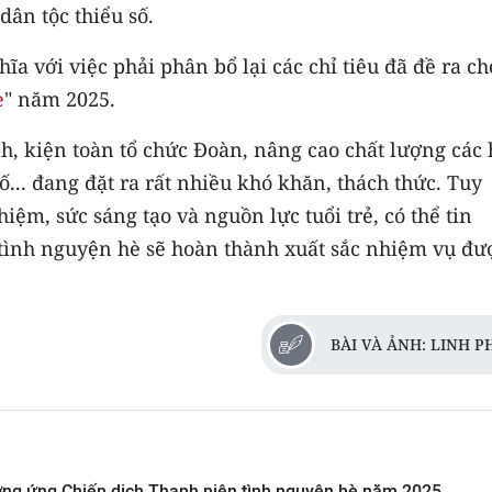
dân tộc thiểu số.
a với việc phải phân bổ lại các chỉ tiêu đã đề ra ch
è
" năm 2025.
h, kiện toàn tổ chức Đoàn, nâng cao chất lượng các 
... đang đặt ra rất nhiều khó khăn, thách thức. Tuy
hiệm, sức sáng tạo và nguồn lực tuổi trẻ, có thể tin
 tình nguyện hè sẽ hoàn thành xuất sắc nhiệm vụ đư
BÀI VÀ ẢNH: LINH 
ng ứng Chiến dịch Thanh niên tình nguyện hè năm 2025