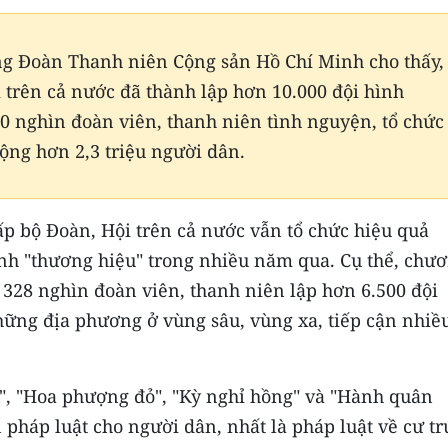
ng Đoàn Thanh niên Cộng sản Hồ Chí Minh cho thấy,
i trên cả nước đã thành lập hơn 10.000 đội hình
0 nghìn đoàn viên, thanh niên tình nguyện, tổ chức
cộng hơn 2,3 triệu người dân.
ấp bộ Đoàn, Hội trên cả nước vẫn tổ chức hiệu quả
nh "thương hiệu" trong nhiều năm qua. Cụ thể, chư
n 328 nghìn đoàn viên, thanh niên lập hơn 6.500 đội
ững địa phương ở vùng sâu, vùng xa, tiếp cận nhiều
", "Hoa phượng đỏ", "Kỳ nghỉ hồng" và "Hành quân
n pháp luật cho người dân, nhất là pháp luật về cư tr