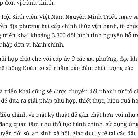
ếp đơn vị hành chính.
 Hội Sinh viên Việt Nam Nguyễn Minh Triết, ngay s
ền địa phương hai cấp chính thức vận hành, tổ chứ
 triển khai khoảng 3.300 đội hình tình nguyện hỗ tr
 nhập đơn vị hành chính.
hối hợp chặt chẽ với cấp ủy ở các xã, phường, đặc kh
 hệ thống Đoàn cơ sở nhằm bảo đảm chất lượng các
à triển khai cũng sẽ được chuyển đổi nhanh từ "tổ 
 để đưa ra giải pháp phù hợp, thiết thực, hiệu quả h
điều chỉnh về mặt kỹ thuật để gắn chặt hơn với nhu 
 đang quan tâm như thủ tục hành chính, sử dụng ứn
n đổi số, an sinh xã hội, giáo dục, y tế tại các đặc