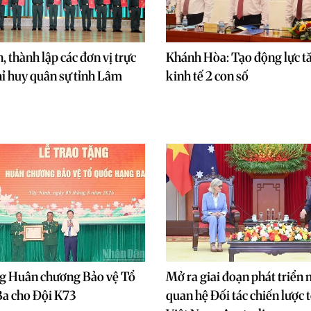
 thành lập các đơn vị trực
Khánh Hòa: Tạo động lực t
ỉ huy quân sự tỉnh Lâm
kinh tế 2 con số
g Huân chương Bảo vệ Tổ
Mở ra giai đoạn phát triển 
Ba cho Đội K73
quan hệ Đối tác chiến lược 