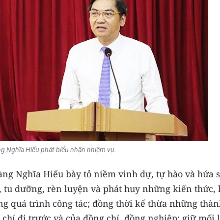
g Nghĩa Hiếu phát biểu nhận nhiệm vụ.
ng Nghĩa Hiếu bày tỏ niềm vinh dự, tự hào và hứa 
p, tu dưỡng, rèn luyện và phát huy những kiến thức,
ng quá trình công tác; đồng thời kế thừa những thà
chí đi trước và của đồng chí, đồng nghiệp; giữ mối 