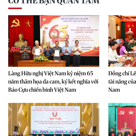
CÓ THỂ BẠN QUAN TÂM
Làng Hữu nghị Việt Nam kỷ niệm 65
Đồng chí L
năm thảm họa da cam, ký kết nghĩa với
tài năng củ
Báo Cựu chiến binh Việt Nam
Nam