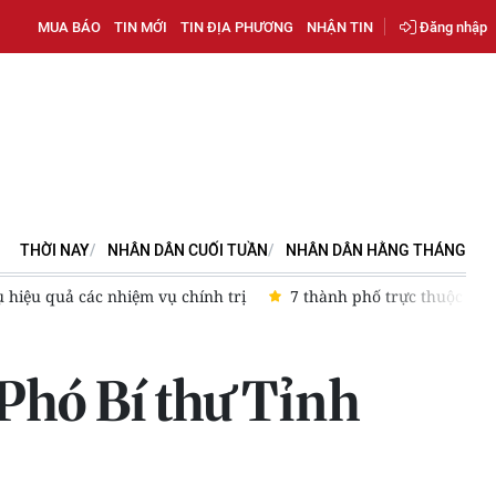
MUA BÁO
TIN MỚI
TIN ĐỊA PHƯƠNG
NHẬN TIN
Đăng nhập
THỜI NAY
NHÂN DÂN CUỐI TUẦN
NHÂN DÂN HẰNG THÁNG
ả các nhiệm vụ chính trị
7 thành phố trực thuộc Trung ương
Phó Bí thư Tỉnh