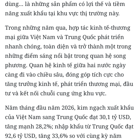
dùng... là những sản phẩm có lợi thế và tiềm
TIN MỚI
năng xuất khẩu tại khu vực thị trường này.
TIN ĐỊA PHƯƠNG
Trong những năm qua, hợp tác kinh tế-thương
Trung du và miền núi phía Bắc
mại giữa Việt Nam và Trung Quốc phát triển
nhanh chóng, toàn diện và trở thành một trong
Đồng bằng sông Hồng
những điểm sáng nổi bật trong quan hệ song
Bắc Trung Bộ
phương. Quan hệ kinh tế giữa hai nước ngày
càng đi vào chiều sâu, đóng góp tích cực cho
Duyên hải Nam Trung Bộ và Tây
tăng trưởng kinh tế, phát triển thương mại, đầu
Nguyên
tư và kết nối chuỗi cung ứng khu vực.
Đông Nam Bộ
Năm tháng đầu năm 2026, kim ngạch xuất khẩu
Đồng bằng sông Cửu Long
của Việt Nam sang Trung Quốc đạt 30,1 tỷ USD,
Chuyên trang Hà Nội
tăng mạnh 28,2%; nhập khẩu từ Trung Quốc đạt
92,6 tỷ USD, tăng 33,6% so với cùng kỳ năm
Chuyên trang TP. Hồ Chí Minh