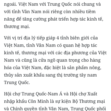
ngoái. Việt Nam với Trung Quốc nói chung và
CHUYÊN ĐỀ
với tỉnh Vân Nam nói riêng còn nhiều tiềm
năng để tăng cường phát triển hợp tác kinh tế,
CÁC CHUYÊN TRANG
thương mại.
Với vị trí địa lý tiếp giáp 4 tỉnh biên giới của
VỀ BÁO NHÂN DÂN
Việt Nam, tỉnh Vân Nam có quan hệ hợp tác
THỜI NAY
kinh tế, thương mại với các địa phương của Việt
Nam và cũng là cửa ngõ quan trọng cho hàng
NHÂN DÂN CUỐI TUẦN
hóa của Việt Nam, đặc biệt là sản phẩm nông,
NHÂN DÂN HẰNG THÁNG
thủy sản xuất khẩu sang thị trường tây nam
Trung Quốc.
MUA BÁO
Hội chợ Trung Quốc-Nam Á và Hội chợ Xuất
ĐỌC BÁO IN
nhập khẩu Côn Minh là sự kiện Bộ Thương mại
và Chính quyền tỉnh Vân Nam, Trung Quốc phối