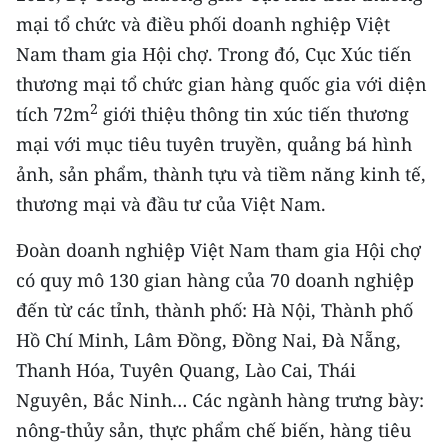
Media Pháp luật
mại tổ chức và điều phối doanh nghiệp Việt
Media Du lịch
Nam tham gia Hội chợ. Trong đó, Cục Xúc tiến
thương mại tổ chức gian hàng quốc gia với diện
Media Thế giới
2
tích 72m
giới thiệu thông tin xúc tiến thương
Media Thể thao
mại với mục tiêu tuyên truyền, quảng bá hình
ảnh, sản phẩm, thành tựu và tiềm năng kinh tế,
Media Giáo dục
thương mại và đầu tư của Việt Nam.
Media Y tế
Đoàn doanh nghiệp Việt Nam tham gia Hội chợ
Media Khoa học - Công nghệ
có quy mô 130 gian hàng của 70 doanh nghiệp
đến từ các tỉnh, thành phố: Hà Nội, Thành phố
Media Môi trường
Hồ Chí Minh, Lâm Đồng, Đồng Nai, Đà Nẵng,
Ảnh
Thanh Hóa, Tuyên Quang, Lào Cai, Thái
Nguyên, Bắc Ninh… Các ngành hàng trưng bày:
Infographic
nông-thủy sản, thực phẩm chế biến, hàng tiêu