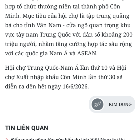
ENGLISH
hợp tổ chức thường niên tại thành phố Côn
Minh. Mục tiêu của hội chợ là tập trung quảng
中文
bá cho tỉnh Vân Nam - cửa ngõ quan trọng khu
FRANÇAIS
vực tây nam Trung Quốc với dân số khoảng 200
triệu người, nhằm tăng cường hợp tác sâu rộng
РУССКИЙ
với các quốc gia Nam Á và ASEAN.
ESPAÑOL
Hội chợ Trung Quốc-Nam Á lần thứ 10 và Hội
chợ Xuất nhập khẩu Côn Minh lần thứ 30 sẽ
한국어
diễn ra đến hết ngày 16/6/2026.
KIM DUNG
TIN LIÊN QUAN
Đẩy mạnh công tác xúc tiến du lịch Việt Nam tại thị