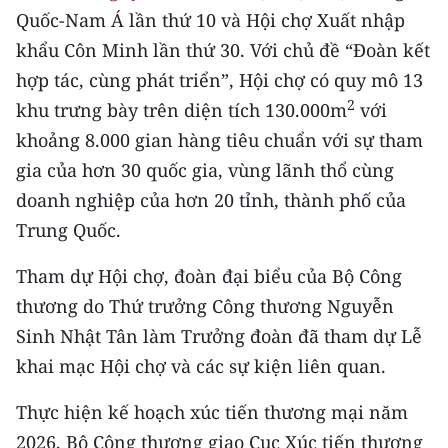
CHƯƠNG TRÌNH OCOP - MỖI XÃ
Quốc-Nam Á lần thứ 10 và Hội chợ Xuất nhập
MỘT SẢN PHẨM
khẩu Côn Minh lần thứ 30. Với chủ đề “Đoàn kết
hợp tác, cùng phát triển”, Hội chợ có quy mô 13
RADIO
2
khu trưng bày trên diện tích 130.000m
với
khoảng 8.000 gian hàng tiêu chuẩn với sự tham
MEDIA CENTER
gia của hơn 30 quốc gia, vùng lãnh thổ cùng
E-Magazine
doanh nghiệp của hơn 20 tỉnh, thành phố của
Trung Quốc.
Video
Tham dự Hội chợ, đoàn đại biểu của Bộ Công
Media Chính trị
thương do Thứ trưởng Công thương Nguyễn
Media Kinh tế
Sinh Nhật Tân làm Trưởng đoàn đã tham dự Lễ
khai mạc Hội chợ và các sự kiện liên quan.
Media Văn hóa
Thực hiện kế hoạch xúc tiến thương mại năm
Media Xã hội
2026, Bộ Công thương giao Cục Xúc tiến thương