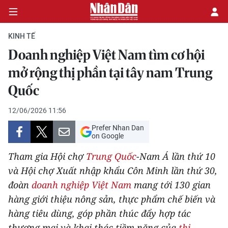
KINH TẾ
Doanh nghiệp Việt Nam tìm cơ hội
CHÍNH TRỊ
mở rộng thị phần tại tây nam Trung
Quốc
KINH TẾ
12/06/2026 11:56
VĂN HÓA
Prefer Nhan Dan
on Google
XÃ HỘI
Tham gia Hội chợ
Trung Quốc
-Nam Á lần thứ 10
PHÁP LUẬT
và Hội chợ Xuất nhập khẩu Côn Minh lần thứ 30,
đoàn
doanh nghiệp Việt Nam
mang tới 130 gian
DU LỊCH
hàng giới thiệu nông sản, thực phẩm chế biến và
hàng tiêu dùng, góp phần thúc đẩy hợp tác
THẾ GIỚI
thương mại và khai thác tiềm năng của
thị