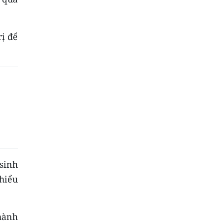
ị để
 sinh
hiểu
 hành