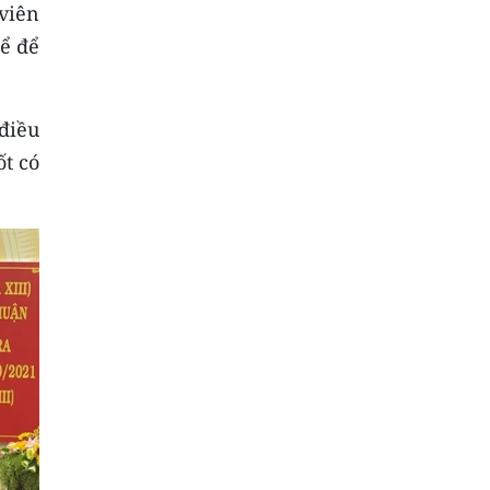
viên
hể để
điều
ốt có