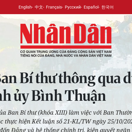
English
中文
Français
Русский
Español
한국어
an Bí thư thông qua d
ỉnh ủy Bình Thuận
của Ban Bí thư (khóa XIII) làm việc với Ban Thư
iệc thực hiện Kết luận số 21-KL/TW ngày 25/10/
n Đảng và hệ thống chính trị, kiên quyết ngăn c