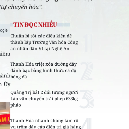
 “tự chuyển hóa”.
TIN ĐỌC NHIỀU
ogle
Chuẩn bị tốt các điều kiện để
thành lập Trường Văn hóa Công
an nhân dân VI tại Nghệ An
hiệm
Thanh Hóa triệt xóa đường dây
đánh bạc bằng hình thức cá độ
hành
bóng đá
h Ủy
Quảng Trị bắt 2 đối tượng người
Lào vận chuyển trái phép 633kg
pháo
Thanh Hóa nhanh chóng làm rõ
vụ trộm dây cáp điện trị giá hàng