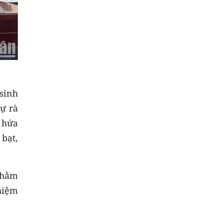
sinh
tự rà
i hứa
bạt,
nhằm
hiệm