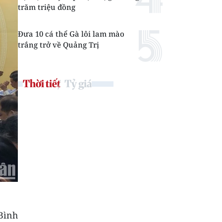
trăm triệu đồng
Đưa 10 cá thể Gà lôi lam mào
trắng trở về Quảng Trị
Thời tiết
Tỷ giá
Bình