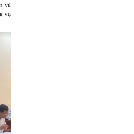
n và
g vụ