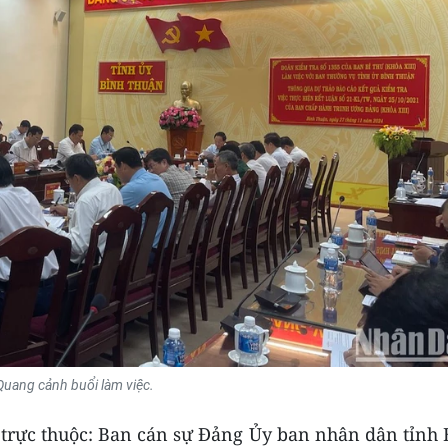
Quang cảnh buổi làm việc.
 trực thuộc: Ban cán sự Đảng Ủy ban nhân dân tỉnh 