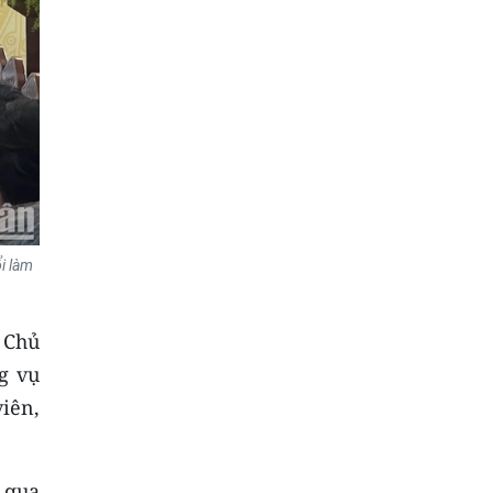
i làm
 Chủ
g vụ
iên,
 qua