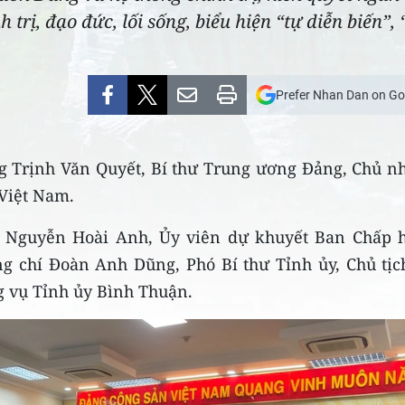
 trị, đạo đức, lối sống, biểu hiện “tự diễn biến”,
Prefer Nhan Dan on Go
g Trịnh Văn Quyết, Bí thư Trung ương Đảng, Chủ n
Việt Nam.
hí Nguyễn Hoài Anh, Ủy viên dự khuyết Ban Chấp 
g chí Đoàn Anh Dũng, Phó Bí thư Tỉnh ủy, Chủ tịc
g vụ Tỉnh ủy Bình Thuận.