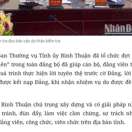
 tra đọc báo cáo dự thảo kiểm tra.
 Ban Thường vụ Tỉnh ủy Bình Thuận đã tổ chức đợt 
viên” trong toàn đảng bộ đã giúp cán bộ, đảng viên 
 quá trình thực hiện lời tuyên thệ trước cờ Đảng, lờ
 được kết nạp Đảng, khi nhận nhiệm vụ do được đề 
 Bình Thuận chú trọng xây dựng và có giải pháp 
 tránh, đùn đẩy, làm việc cầm chừng, sợ trách n
ảng viên, công chức, viên chức trên địa bàn tỉnh.