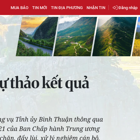
MUA BÁO
TIN MỚI
TIN ĐỊA PHƯƠNG
NHẬN TIN
Đăng nhập
ự thảo kết quả
ờng vụ Tỉnh ủy Bình Thuận thông qua
2021 của Ban Chấp hành Trung ương
hặn, đẩy lùi, xử lý nghiêm cán bộ,