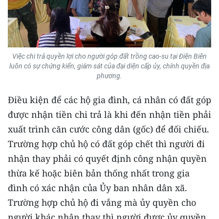
TIN MỚI
TIN ĐỊA PHƯƠNG
Trung du và miền núi phía Bắc
Việc chi trả quyền lợi cho người góp đất trồng cao-su tại Điện Biên
luôn có sự chứng kiến, giám sát của đại diện cấp ủy, chính quyền địa
Đồng bằng sông Hồng
phương.
Bắc Trung Bộ
Điều kiện để các hộ gia đình, cá nhân có đất góp
được nhận tiền chi trả là khi đến nhận tiền phải
Duyên hải Nam Trung Bộ và Tây
xuất trình căn cước công dân (gốc) để đối chiếu.
Nguyên
Trường hợp chủ hộ có đất góp chết thì người đi
Đông Nam Bộ
nhận thay phải có quyết định công nhận quyền
thừa kế hoặc biên bản thống nhất trong gia
Đồng bằng sông Cửu Long
đình có xác nhận của Ủy ban nhân dân xã.
Chuyên trang Hà Nội
Trường hợp chủ hộ đi vắng mà ủy quyền cho
người khác nhận thay thì người được ủy quyền
Chuyên trang TP. Hồ Chí Minh