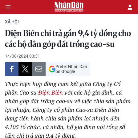
XÃ HỘI
Điện Biên chi trả gần 9,4 tỷ đồng cho
CHÍNH TRỊ
các hộ dân góp đất trồng cao-su
KINH TẾ
14/08/2024 03:31
Prefer Nhan Dan
VĂN HÓA
on Google
Thực hiện hợp đồng cam kết giữa Công ty Cổ
XÃ HỘI
phần Cao-su
Điện Biên
với các hộ gia đình, cá
nhân góp đất trồng cao-su về việc chia sản phẩm
PHÁP LUẬT
lợi nhuận, Công ty cổ phần Cao-su Điện Biên
DU LỊCH
đang tiến hành chia sản phẩm lợi nhuận đến
4.105 tổ chức, cá nhân, hộ gia đình với tổng số
THẾ GIỚI
tiền chi trả gần 9,4 tỷ đồng.