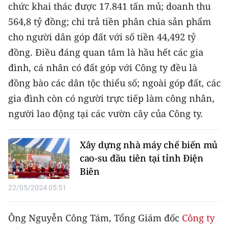
CHƯƠNG TRÌNH OCOP - MỖI XÃ
chức khai thác được 17.841 tấn mủ; doanh thu
MỘT SẢN PHẨM
564,8 tỷ đồng; chi trả tiền phân chia sản phẩm
cho người dân góp đất với số tiền 44,492 tỷ
RADIO
đồng. Điều đáng quan tâm là hầu hết các gia
đình, cá nhân có đất góp với Công ty đều là
MEDIA CENTER
đồng bào các dân tộc thiểu số; ngoài góp đất, các
gia đình còn có người trực tiếp làm công nhân,
E-Magazine
người lao động tại các vườn cây của Công ty.
Video
Media Chính trị
Xây dựng nhà máy chế biến mủ
cao-su đầu tiên tại tỉnh Điện
Media Kinh tế
Biên
Media Văn hóa
22/05/2024 05:51
Media Xã hội
Ông Nguyễn Công Tám, Tổng Giám đốc
Công ty