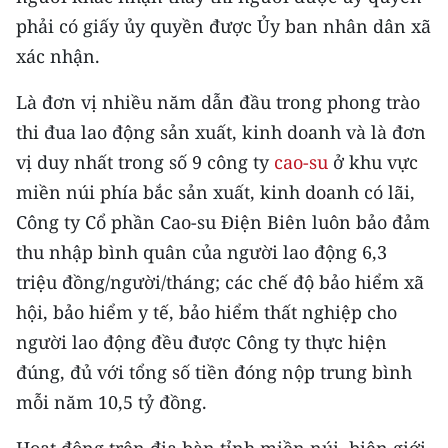
phải có giấy ủy quyền được Ủy ban nhân dân xã
CHUYÊN ĐỀ
xác nhận.
CÁC CHUYÊN TRANG
Là đơn vị nhiều năm dẫn đầu trong phong trào
thi đua lao động sản xuất, kinh doanh và là đơn
VỀ BÁO NHÂN DÂN
vị duy nhất trong số 9 công ty
cao-su
ở khu vực
miền núi phía bắc sản xuất, kinh doanh có lãi,
THỜI NAY
Công ty Cổ phần Cao-su Điện Biên luôn bảo đảm
thu nhập bình quân của người lao động 6,3
NHÂN DÂN CUỐI TUẦN
triệu đồng/người/tháng; các chế độ bảo hiểm xã
NHÂN DÂN HẰNG THÁNG
hội, bảo hiểm y tế, bảo hiểm thất nghiệp cho
người lao động đều được Công ty thực hiện
MUA BÁO
đúng, đủ với tổng số tiền đóng nộp trung bình
ĐỌC BÁO IN
mỗi năm 10,5 tỷ đồng.