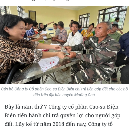
THỂ THAO
GIÁO DỤC
Y TẾ
KHOA HỌC - CÔNG NGHỆ
MÔI TRƯỜNG
BẠN ĐỌC
Cán bộ Công ty Cổ phần Cao-su Điện Biên chi trả tiền góp đất cho các hộ
KIỂM CHỨNG THÔNG TIN
dân trên địa bàn huyện Mường Chà.
TRI THỨC CHUYÊN SÂU
Đây là năm thứ 7 Công ty cổ phần Cao-su Điện
Biên tiến hành chi trả quyền lợi cho người góp
54 DÂN TỘC VIỆT NAM
đất. Lũy kế từ năm 2018 đến nay, Công ty tổ