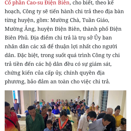
Cổ phần Cao-su Điện Biên
, cho biết, theo kế
Media Pháp luật
hoạch, Công ty sẽ tiến hành chi trả theo địa bàn
Media Du lịch
từng huyện, gồm: Mường Chà, Tuần Giáo,
Media Thế giới
Mường Ảng, huyện Điện Biên, thành phố Điện
Biên Phủ. Địa điểm chi trả là trụ sở Ủy ban
Media Thể thao
nhân dân các xã để thuận lợi nhất cho người
Media Giáo dục
dân. Đặc biệt, trong suốt quá trình Công ty chi
trả tiền đến các hộ dân đều có sự giám sát,
Media Y tế
chứng kiến của cấp ủy, chính quyền địa
Media Khoa học - Công nghệ
phương, bảo đảm an toàn cho việc chi trả.
Media Môi trường
Ảnh
Infographic