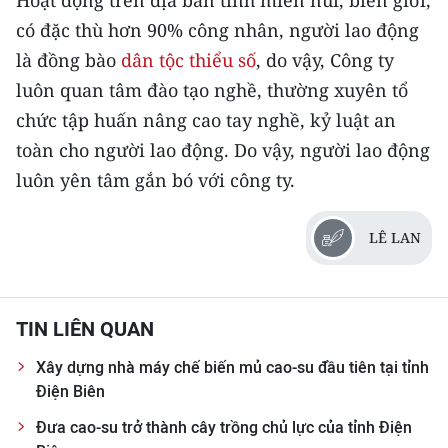
Hoạt động trên địa bàn tỉnh miền núi, biên giới,
ENGLISH
có đặc thù hơn 90% công nhân, người lao động
là đồng bào
dân tộc thiểu số
, do vậy, Công ty
中文
luôn quan tâm đào tạo nghề, thường xuyên tổ
FRANÇAIS
chức tập huấn nâng cao tay nghề, kỷ luật an
toàn cho người lao động. Do vậy, người lao động
РУССКИЙ
luôn yên tâm gắn bó với công ty.
ESPAÑOL
LÊ LAN
한국어
TIN LIÊN QUAN
Xây dựng nhà máy chế biến mủ cao-su đầu tiên tại tỉnh
Điện Biên
Đưa cao-su trở thành cây trồng chủ lực của tỉnh Điện