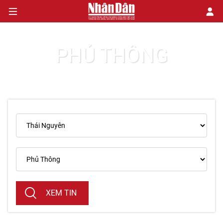
PHỦ THÔNG
CHÍNH TRỊ
KINH TẾ
VĂN HÓA
XÃ HỘI
PHÁP LUẬT
DU LỊCH
XEM TIN
THẾ GIỚI