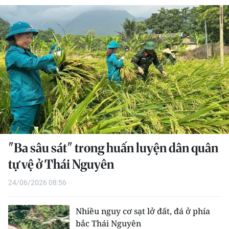
THỂ THAO
GIÁO DỤC
Y TẾ
KHOA HỌC - CÔNG NGHỆ
MÔI TRƯỜNG
BẠN ĐỌC
"Ba sâu sát" trong huấn luyện dân quân
KIỂM CHỨNG THÔNG TIN
tự vệ ở Thái Nguyên
24/06/2026 08:56
TRI THỨC CHUYÊN SÂU
54 DÂN TỘC VIỆT NAM
Nhiều nguy cơ sạt lở đất, đá ở phía
bắc Thái Nguyên