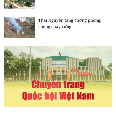
CHƯƠNG TRÌNH OCOP - MỖI XÃ
MỘT SẢN PHẨM
Thái Nguyên tăng cường phòng,
RADIO
chống cháy rừng
MEDIA CENTER
E-Magazine
Video
Media Chính trị
Media Kinh tế
Media Văn hóa
Media Xã hội