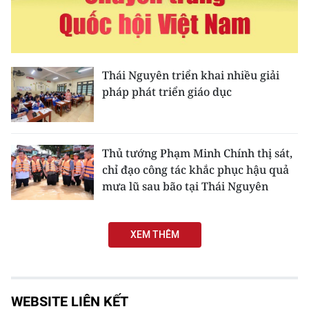
Media Pháp luật
Media Du lịch
Media Thế giới
Thái Nguyên triển khai nhiều giải
pháp phát triển giáo dục
Media Thể thao
Media Giáo dục
Thủ tướng Phạm Minh Chính thị sát,
Media Y tế
chỉ đạo công tác khắc phục hậu quả
mưa lũ sau bão tại Thái Nguyên
Media Khoa học - Công nghệ
Media Môi trường
XEM THÊM
Ảnh
Infographic
WEBSITE LIÊN KẾT