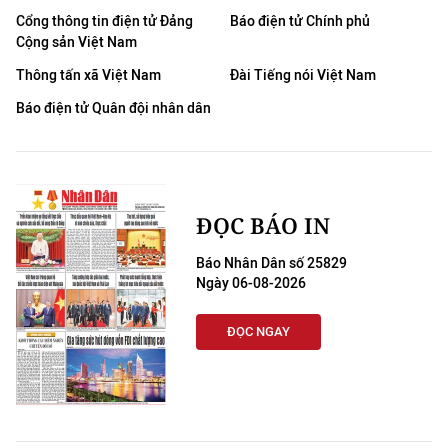
TIN MỚI
Cổng thông tin điện tử Đảng
Báo điện tử Chính phủ
Cộng sản Việt Nam
TIN ĐỊA PHƯƠNG
Thông tấn xã Việt Nam
Đài Tiếng nói Việt Nam
Báo điện tử Quân đội nhân dân
Trung du và miền núi phía Bắc
Đồng bằng sông Hồng
Bắc Trung Bộ
ĐỌC BÁO IN
Duyên hải Nam Trung Bộ và Tây
Báo Nhân Dân số 25829
Nguyên
Ngày 06-08-2026
Đông Nam Bộ
ĐỌC NGAY
Đồng bằng sông Cửu Long
Chuyên trang Hà Nội
Chuyên trang TP. Hồ Chí Minh