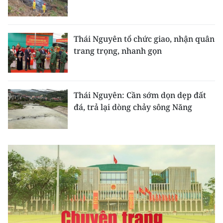
CHƯƠNG TRÌNH OCOP - MỖI XÃ
MỘT SẢN PHẨM
Thái Nguyên tổ chức giao, nhận quân
RADIO
trang trọng, nhanh gọn
MEDIA CENTER
Thái Nguyên: Cần sớm dọn dẹp đất
E-Magazine
đá, trả lại dòng chảy sông Năng
Video
Media Chính trị
Media Kinh tế
Media Văn hóa
Media Xã hội