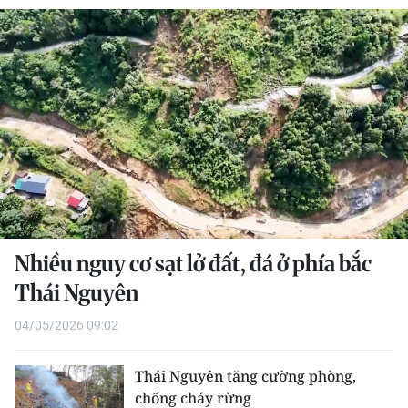
THỂ THAO
GIÁO DỤC
Y TẾ
KHOA HỌC - CÔNG NGHỆ
MÔI TRƯỜNG
BẠN ĐỌC
Nhiều nguy cơ sạt lở đất, đá ở phía bắc
KIỂM CHỨNG THÔNG TIN
Thái Nguyên
04/05/2026 09:02
TRI THỨC CHUYÊN SÂU
54 DÂN TỘC VIỆT NAM
Thái Nguyên tăng cường phòng,
chống cháy rừng