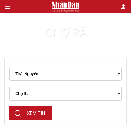
CHỢ RÃ
CHÍNH TRỊ
KINH TẾ
VĂN HÓA
XÃ HỘI
PHÁP LUẬT
DU LỊCH
XEM TIN
THẾ GIỚI