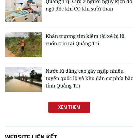
Quảng Trị: Cứu 2 người nguy kịch do
ngộ độc khí CO khi sưởi than
CHUYÊN ĐỀ
CÁC CHUYÊN TRANG
Khẩn trương tìm kiếm tài xế bị lũ
cuốn trôi tại Quảng Trị
VỀ BÁO NHÂN DÂN
THỜI NAY
Nước lũ dâng cao gây ngập nhiều
NHÂN DÂN CUỐI TUẦN
tuyến quốc lộ và khu dân cư phía bắc
tỉnh Quảng Trị
NHÂN DÂN HẰNG THÁNG
MUA BÁO
XEM THÊM
ĐỌC BÁO IN
WEBSITE LIÊN KẾT