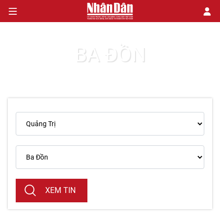
BA ĐỒN
CHÍNH TRỊ
KINH TẾ
VĂN HÓA
XÃ HỘI
PHÁP LUẬT
DU LỊCH
XEM TIN
THẾ GIỚI