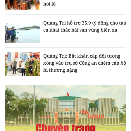
CHƯƠNG TRÌNH OCOP - MỖI XÃ
hối lộ
MỘT SẢN PHẨM
Quảng Trị hỗ trợ 35,9 tỷ đồng cho tàu
RADIO
cá khai thác hải sản vùng biển xa
MEDIA CENTER
Quảng Trị: Bắt khẩn cấp đối tượng
E-Magazine
xông vào trụ sở Công an chém cán bộ
Video
bị thương nặng
Media Chính trị
Media Kinh tế
Media Văn hóa
Media Xã hội