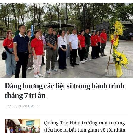
THỂ THAO
GIÁO DỤC
Y TẾ
KHOA HỌC - CÔNG NGHỆ
MÔI TRƯỜNG
BẠN ĐỌC
Dâng hương các liệt sĩ trong hành trình
KIỂM CHỨNG THÔNG TIN
tháng 7 tri ân
13/07/2026 09:13
TRI THỨC CHUYÊN SÂU
54 DÂN TỘC VIỆT NAM
Quảng Trị: Hiệu trưởng một trường
tiểu học bị bắt tạm giam về tội nhận