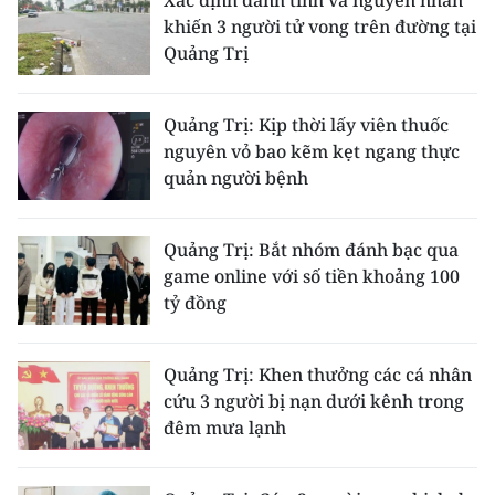
Xác định danh tính và nguyên nhân
TIN MỚI
khiến 3 người tử vong trên đường tại
Quảng Trị
TIN ĐỊA PHƯƠNG
Trung du và miền núi phía Bắc
Quảng Trị: Kịp thời lấy viên thuốc
nguyên vỏ bao kẽm kẹt ngang thực
Đồng bằng sông Hồng
quản người bệnh
Bắc Trung Bộ
Quảng Trị: Bắt nhóm đánh bạc qua
Duyên hải Nam Trung Bộ và Tây
game online với số tiền khoảng 100
Nguyên
tỷ đồng
Đông Nam Bộ
Quảng Trị: Khen thưởng các cá nhân
Đồng bằng sông Cửu Long
cứu 3 người bị nạn dưới kênh trong
đêm mưa lạnh
Chuyên trang Hà Nội
Chuyên trang TP. Hồ Chí Minh