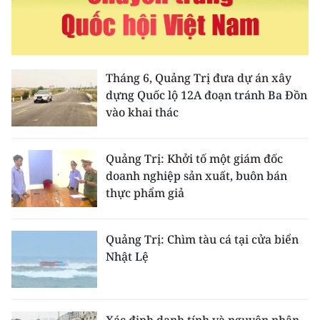
Media Pháp luật
Media Du lịch
Media Thế giới
Tháng 6, Quảng Trị đưa dự án xây
dựng Quốc lộ 12A đoạn tránh Ba Đồn
Media Thể thao
vào khai thác
Media Giáo dục
Quảng Trị: Khởi tố một giám đốc
Media Y tế
doanh nghiệp sản xuất, buôn bán
thực phẩm giả
Media Khoa học - Công nghệ
Media Môi trường
Quảng Trị: Chìm tàu cá tại cửa biển
Nhật Lệ
Ảnh
Infographic