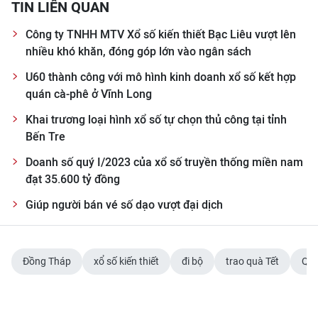
TIN LIÊN QUAN
ENGLISH
Công ty TNHH MTV Xổ số kiến thiết Bạc Liêu vượt lên
中文
nhiều khó khăn, đóng góp lớn vào ngân sách
FRANÇAIS
U60 thành công với mô hình kinh doanh xổ số kết hợp
quán cà-phê ở Vĩnh Long
РУССКИЙ
Khai trương loại hình xổ số tự chọn thủ công tại tỉnh
Bến Tre
ESPAÑOL
Doanh số quý I/2023 của xổ số truyền thống miền nam
한국어
đạt 35.600 tỷ đồng
Giúp người bán vé số dạo vượt đại dịch
Đồng Tháp
xổ số kiến thiết
đi bộ
trao quà Tết
Quỹ