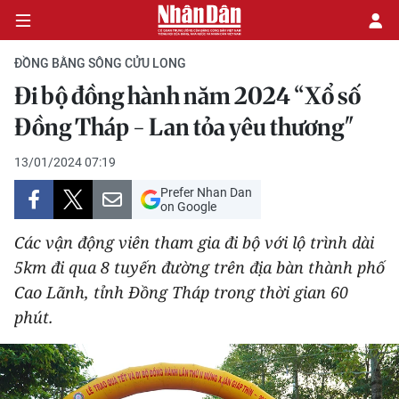
ĐỒNG BẰNG SÔNG CỬU LONG
Đi bộ đồng hành năm 2024 “Xổ số
CHÍNH TRỊ
Đồng Tháp - Lan tỏa yêu thương"
KINH TẾ
13/01/2024 07:19
Prefer Nhan Dan
VĂN HÓA
on Google
Các vận động viên tham gia đi bộ với lộ trình dài
XÃ HỘI
5km đi qua 8 tuyến đường trên địa bàn thành phố
Cao Lãnh, tỉnh Đồng Tháp trong thời gian 60
PHÁP LUẬT
phút.
DU LỊCH
THẾ GIỚI