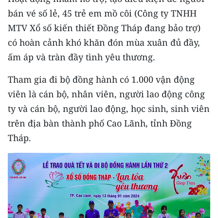
CHƯƠNG TRÌNH OCOP - MỖI XÃ
bán vé số lẻ, 45 trẻ em mồ côi (Công ty TNHH
MỘT SẢN PHẨM
MTV Xổ số kiến thiết Đồng Tháp đang bảo trợ)
có hoàn cảnh khó khăn đón mùa xuân đủ đầy,
RADIO
ấm áp và tràn đầy tình yêu thương.
MEDIA CENTER
Tham gia đi bộ đồng hành có 1.000 vận động
viên là cán bộ, nhân viên, người lao động công
E-Magazine
ty và cán bộ, người lao động, học sinh, sinh viên
Video
trên địa bàn thành phố Cao Lãnh, tỉnh Đồng
Media Chính trị
Tháp.
Media Kinh tế
Media Văn hóa
Media Xã hội