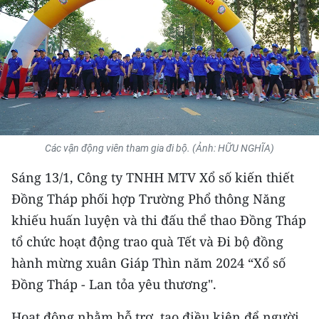
THỂ THAO
GIÁO DỤC
Y TẾ
KHOA HỌC - CÔNG NGHỆ
Các vận động viên tham gia đi bộ. (Ảnh: HỮU NGHĨA)
MÔI TRƯỜNG
Sáng 13/1, Công ty TNHH MTV Xổ số kiến thiết
BẠN ĐỌC
Đồng Tháp phối hợp Trường Phổ thông Năng
khiếu huấn luyện và thi đấu thể thao Đồng Tháp
KIỂM CHỨNG THÔNG TIN
tổ chức hoạt động trao quà Tết và Đi bộ đồng
TRI THỨC CHUYÊN SÂU
hành mừng xuân Giáp Thìn năm 2024 “Xổ số
Đồng Tháp - Lan tỏa yêu thương".
54 DÂN TỘC VIỆT NAM
Hoạt động nhằm hỗ trợ, tạo điều kiện để người