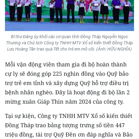
Media Pháp luật
Media Du lịch
Media Thế giới
Bí thư Đảng ủy khối các cơ quan tỉnh Đồng Tháp Nguyễn Ngọc
Media Thể thao
Thương và Chủ tịch Công ty TNHH MTV Xổ số kiến thiết Đồng Tháp
Lưu Hoàng Tân trao quà Tết cho trẻ em mồ côi. (Ảnh: HỮU NGHĨA)
Media Giáo dục
Mỗi vận động viên tham gia đi bộ hoàn thành
Media Y tế
cự ly sẽ đóng góp 225 nghìn đồng vào Quỹ bảo
trợ trẻ em tỉnh và xây dựng Quỹ hỗ trợ điều trị
Media Khoa học - Công nghệ
bệnh nhân nghèo. Đây là hoạt động đi bộ lần 2
Media Môi trường
mừng xuân Giáp Thìn năm 2024 của công ty.
Ảnh
Tại sự kiện, Công ty TNHH MTV Xổ số kiến thiết
Đồng Tháp trao bảng tượng trưng số tiền 447
Infographic
triệu đồng, tài trợ Quỹ Đền ơn đáp nghĩa và Bảo