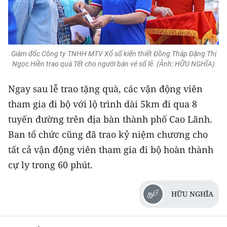
CHUYÊN ĐỀ
CÁC CHUYÊN TRANG
Giám đốc Công ty TNHH MTV Xổ số kiến thiết Đồng Tháp Đặng Thị
Ngọc Hiền trao quà Tết cho người bán vé số lẻ. (Ảnh: HỮU NGHĨA)
VỀ BÁO NHÂN DÂN
Ngay sau lễ trao tặng quà, các vận động viên
THỜI NAY
tham gia đi bộ với lộ trình dài 5km đi qua 8
tuyến đường trên địa bàn thành phố Cao Lãnh.
NHÂN DÂN CUỐI TUẦN
Ban tổ chức cũng đã trao kỷ niệm chương cho
tất cả vận động viên tham gia đi bộ hoàn thành
NHÂN DÂN HẰNG THÁNG
cự ly trong 60 phút.
MUA BÁO
HỮU NGHĨA
ĐỌC BÁO IN