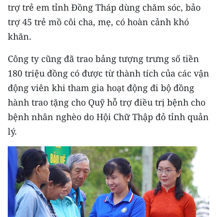
trợ trẻ em tỉnh Đồng Tháp dùng chăm sóc, bảo
TIN MỚI
trợ 45 trẻ mồ côi cha, mẹ, có hoàn cảnh khó
TIN ĐỊA PHƯƠNG
khăn.
Trung du và miền núi phía Bắc
Công ty cũng đã trao bảng tượng trưng số tiền
180 triệu đồng có được từ thành tích của các vận
Đồng bằng sông Hồng
động viên khi tham gia hoạt động đi bộ đồng
Bắc Trung Bộ
hành trao tặng cho Quỹ hỗ trợ điều trị bệnh cho
bệnh nhân nghèo do Hội Chữ Thập đỏ tỉnh quản
Duyên hải Nam Trung Bộ và Tây
Nguyên
lý.
Đông Nam Bộ
Đồng bằng sông Cửu Long
Chuyên trang Hà Nội
Chuyên trang TP. Hồ Chí Minh