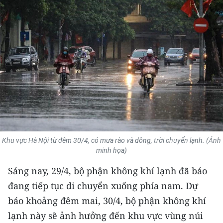
THỂ THAO
GIÁO DỤC
Y TẾ
KHOA HỌC - CÔNG NGHỆ
MÔI TRƯỜNG
BẠN ĐỌC
Khu vực Hà Nội từ đêm 30/4, có mưa rào và dông, trời chuyển lạnh. (Ảnh
minh họa)
KIỂM CHỨNG THÔNG TIN
Sáng nay, 29/4, bộ phận không khí lạnh đã báo
TRI THỨC CHUYÊN SÂU
đang tiếp tục di chuyển xuống phía nam. Dự
báo khoảng đêm mai, 30/4, bộ phận không khí
54 DÂN TỘC VIỆT NAM
lạnh này sẽ ảnh hưởng đến khu vực vùng núi