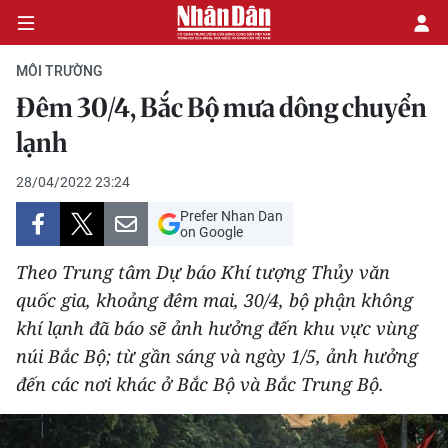
MÔI TRƯỜNG
Đêm 30/4, Bắc Bộ mưa dông chuyển
CHÍNH TRỊ
lạnh
KINH TẾ
28/04/2022 23:24
Prefer Nhan Dan
VĂN HÓA
on Google
Theo Trung tâm Dự báo Khí tượng Thủy văn
XÃ HỘI
quốc gia, khoảng đêm mai, 30/4, bộ phận không
khí lạnh đã báo sẽ ảnh hưởng đến khu vực vùng
PHÁP LUẬT
núi Bắc Bộ; từ gần sáng và ngày 1/5, ảnh hưởng
DU LỊCH
đến các nơi khác ở Bắc Bộ và Bắc Trung Bộ.
THẾ GIỚI