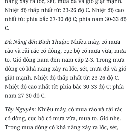
năng xảy ra lốc, sét, mưa đá và gió giật mạnh.
ENGLISH
Nhiệt độ thấp nhất từ: 23-26 độ C. Nhiệt độ cao
中文
nhất từ: phía bắc 27-30 độ C; phía nam 30-33 độ
C.
FRANÇAIS
Đà Nẵng đến Bình Thuận:
Nhiều mây, có mưa
РУССКИЙ
rào và rải rác có dông, cục bộ có mưa vừa, mưa
to. Gió đông nam đến nam cấp 2-3. Trong mưa
ESPAÑOL
dông có khả năng xảy ra lốc, sét, mưa đá và gió
한국어
giật mạnh. Nhiệt độ thấp nhất từ: 23-26 độ C.
Nhiệt độ cao nhất từ: phía bắc 30-33 độ C; phía
nam 27-30 độ C.
Tây Nguyên:
Nhiều mây, có mưa rào và rải rác
có dông, cục bộ có mưa vừa, mưa to. Gió nhẹ.
Trong mưa dông có khả năng xảy ra lốc, sét,