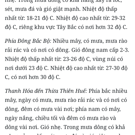
sét, mưa đá và gió giật mạnh. Nhiệt độ thấp
CHUYÊN ĐỀ
nhất từ: 18-21 độ C. Nhiệt độ cao nhất từ: 29-32
độ C, riêng khu vực Tây Bắc có nơi hơn 32 độ C.
CÁC CHUYÊN TRANG
Phía Đông Bắc Bộ:
Nhiều mây, có mưa, mưa rào
VỀ BÁO NHÂN DÂN
rải rác và có nơi có dông. Gió đông nam cấp 2-3.
Nhiệt độ thấp nhất từ: 23-26 độ C, vùng núi có
THỜI NAY
nơi dưới 23 độ C. Nhiệt độ cao nhất từ: 27-30 độ
NHÂN DÂN CUỐI TUẦN
C, có nơi hơn 30 độ C.
NHÂN DÂN HẰNG THÁNG
Thanh Hóa đến Thừa Thiên Huế:
Phía bắc nhiều
mây, ngày có mưa, mưa rào rải rác và có nơi có
MUA BÁO
dông, đêm có mưa vài nơi; phía nam có mây,
ngày nắng, chiều tối và đêm có mưa rào và
ĐỌC BÁO IN
dông vài nơi. Gió nhẹ. Trong mưa dông có khả