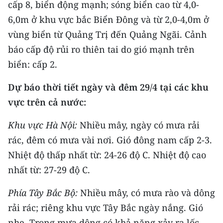
cấp 8, biển động mạnh; sóng biển cao từ 4,0-
TIN MỚI
6,0m ở khu vực bắc Biển Đông và từ 2,0-4,0m ở
TIN ĐỊA PHƯƠNG
vùng biển từ Quảng Trị đến Quảng Ngãi. Cảnh
báo cấp độ rủi ro thiên tai do gió mạnh trên
Trung du và miền núi phía Bắc
biển: cấp 2.
Đồng bằng sông Hồng
Dự báo thời tiết ngày và đêm 29/4 tại các khu
Bắc Trung Bộ
vực trên cả nước:
Duyên hải Nam Trung Bộ và Tây
Khu vực Hà Nội:
Nhiều mây, ngày có mưa rải
Nguyên
rác, đêm có mưa vài nơi. Gió đông nam cấp 2-3.
Nhiệt độ thấp nhất từ: 24-26 độ C. Nhiệt độ cao
Đông Nam Bộ
nhất từ: 27-29 độ C.
Đồng bằng sông Cửu Long
Phía Tây Bắc Bộ:
Nhiều mây, có mưa rào và dông
Chuyên trang Hà Nội
rải rác; riêng khu vực Tây Bắc ngày nắng. Gió
Chuyên trang TP. Hồ Chí Minh
nhẹ. Trong mưa dông có khả năng xảy ra lốc,