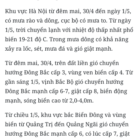
Media Pháp luật
Khu vực Hà Nội từ đêm mai, 30/4 đến ngày 1/5,
Media Du lịch
có mưa rào và dông, cục bộ có mưa to. Từ ngày
1/5, trời chuyển lạnh với nhiệt độ thấp nhất phổ
Media Thế giới
biến 19-21 độ C. Trong mưa dông có khả năng
Media Thể thao
xảy ra lốc, sét, mưa đá và gió giật mạnh.
Media Giáo dục
Từ đêm mai, 30/4, trên đất liền gió chuyển
Media Y tế
hướng Đông Bắc cấp 3, vùng ven biển cấp 4. Từ
gần sáng 1/5, vịnh Bắc Bộ gió chuyển hướng
Media Khoa học - Công nghệ
Đông Bắc mạnh cấp 6-7, giật cấp 8, biển động
Media Môi trường
mạnh, sóng biển cao từ 2,0-4,0m.
Ảnh
Từ chiều 1/5, khu vực bắc Biển Đông và vùng
biển từ Quảng Trị đến Quảng Ngãi gió chuyển
Infographic
hướng Đông Bắc mạnh cấp 6, có lúc cấp 7, giật