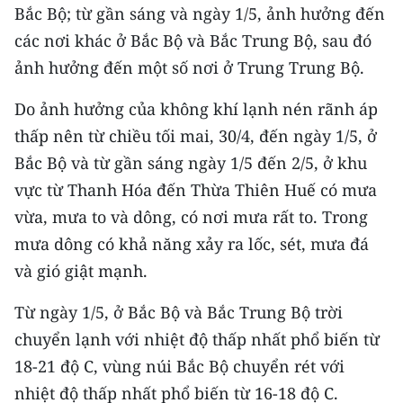
CHƯƠNG TRÌNH OCOP - MỖI XÃ
Bắc Bộ; từ gần sáng và ngày 1/5, ảnh hưởng đến
MỘT SẢN PHẨM
các nơi khác ở Bắc Bộ và Bắc Trung Bộ, sau đó
ảnh hưởng đến một số nơi ở Trung Trung Bộ.
RADIO
Do ảnh hưởng của không khí lạnh nén rãnh áp
MEDIA CENTER
thấp nên từ chiều tối mai, 30/4, đến ngày 1/5, ở
Bắc Bộ và từ gần sáng ngày 1/5 đến 2/5, ở khu
E-Magazine
vực từ Thanh Hóa đến Thừa Thiên Huế có mưa
Video
vừa, mưa to và dông, có nơi mưa rất to. Trong
mưa dông có khả năng xảy ra lốc, sét, mưa đá
Media Chính trị
và gió giật mạnh.
Media Kinh tế
Từ ngày 1/5, ở Bắc Bộ và Bắc Trung Bộ trời
Media Văn hóa
chuyển lạnh với nhiệt độ thấp nhất phổ biến từ
18-21 độ C, vùng núi Bắc Bộ chuyển rét với
Media Xã hội
nhiệt độ thấp nhất phổ biến từ 16-18 độ C.