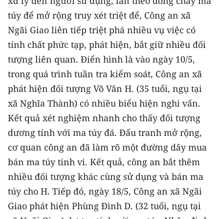
xử lý đến người sử dụng, lần theo dòng chảy ma
TIN MỚI
túy để mở rộng truy xét triệt để, Công an xã
Ngãi Giao liên tiếp triệt phá nhiều vụ việc có
TIN ĐỊA PHƯƠNG
tính chất phức tạp, phát hiện, bắt giữ nhiều đối
Trung du và miền núi phía Bắc
tượng liên quan. Điển hình là vào ngày 10/5,
trong quá trình tuần tra kiểm soát, Công an xã
Đồng bằng sông Hồng
phát hiện đối tượng Võ Văn H. (35 tuổi, ngụ tại
Bắc Trung Bộ
xã Nghĩa Thành) có nhiều biểu hiện nghi vấn.
Kết quả xét nghiệm nhanh cho thấy đối tượng
Duyên hải Nam Trung Bộ và Tây
Nguyên
dương tính với ma túy đá. Đấu tranh mở rộng,
cơ quan công an đã làm rõ một đường dây mua
Đông Nam Bộ
bán ma túy tinh vi. Kết quả, công an bắt thêm
Đồng bằng sông Cửu Long
nhiều đối tượng khác cùng sử dụng và bán ma
túy cho H. Tiếp đó, ngày 18/5, Công an xã Ngãi
Chuyên trang Hà Nội
Giao phát hiện Phùng Đình D. (32 tuổi, ngụ tại
Chuyên trang TP. Hồ Chí Minh