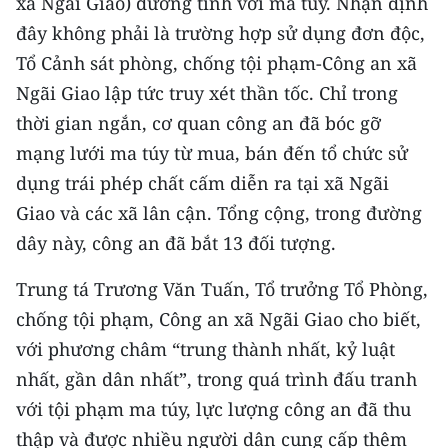
xã Ngãi Giao) dương tính với ma túy. Nhận định
đây không phải là trường hợp sử dụng đơn độc,
CHUYÊN ĐỀ
Tổ Cảnh sát phòng, chống tội phạm-Công an xã
CÁC CHUYÊN TRANG
Ngãi Giao lập tức truy xét thần tốc. Chỉ trong
thời gian ngắn, cơ quan công an đã bóc gỡ
mạng lưới ma túy từ mua, bán đến tổ chức sử
VỀ BÁO NHÂN DÂN
dụng trái phép chất cấm diễn ra tại xã Ngãi
THỜI NAY
Giao và các xã lân cận. Tổng cộng, trong đường
dây này, công an đã bắt 13 đối tượng.
NHÂN DÂN CUỐI TUẦN
Trung tá Trương Văn Tuấn, Tổ trưởng Tổ Phòng,
NHÂN DÂN HẰNG THÁNG
chống tội phạm, Công an xã Ngãi Giao cho biết,
MUA BÁO
với phương châm “trung thành nhất, kỷ luật
nhất, gần dân nhất”, trong quá trình đấu tranh
ĐỌC BÁO IN
với tội phạm ma túy, lực lượng công an đã thu
thập và được nhiều người dân cung cấp thêm