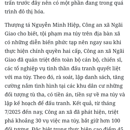
trấn trước đây nên có một phần đang trong quá
CHƯƠNG TRÌNH OCOP - MỖI XÃ
MỘT SẢN PHẨM
trình đô thị hóa.
Thượng tá Nguyễn Minh Hiệp, Công an xã Ngãi
RADIO
Giao cho biết, tội phạm ma túy trên địa bàn xã
có những diễn biến phức tạp nên ngay sau khi
MEDIA CENTER
thực hiện chính quyền hai cấp, Công an xã Ngãi
E-Magazine
Giao đã quán triệt đến toàn bộ cán bộ, chiến sĩ,
các tổ nghiệp vụ tinh thần đấu tranh quyết liệt
Video
với ma túy. Theo đó, rà soát, lập danh sách, tăng
Media Chính trị
cường nắm tình hình tại các khu dân cư những
đối tượng tù tha, có tiền án, tiền sự về ma túy và
Media Kinh tế
lập kế hoạch để đấu tranh. Kết quả, từ tháng
Media Văn hóa
7/2025 đến nay, Công an xã đã phát hiện, triệt
Media Xã hội
phá khoảng 30 vụ việc ma túy, bắt giữ hơn 100
đối tượng. Đặc biệt trong thực hiện cao điểm 45