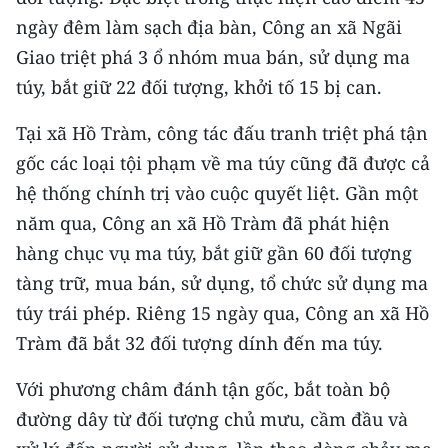
Media Pháp luật
ngày đêm làm sạch địa bàn, Công an xã Ngãi
Media Du lịch
Giao triệt phá 3 ổ nhóm mua bán, sử dụng ma
túy, bắt giữ 22 đối tượng, khởi tố 15 bị can.
Media Thế giới
Tại xã Hồ Tràm, công tác đấu tranh triệt phá tận
Media Thể thao
gốc các loại tội phạm về ma túy cũng đã được cả
Media Giáo dục
hệ thống chính trị vào cuộc quyết liệt. Gần một
năm qua, Công an xã Hồ Tràm đã phát hiện
Media Y tế
hàng chục vụ ma túy, bắt giữ gần 60 đối tượng
Media Khoa học - Công nghệ
tàng trữ, mua bán, sử dụng, tổ chức sử dụng ma
túy trái phép. Riêng 15 ngày qua, Công an xã Hồ
Media Môi trường
Tràm đã bắt 32 đối tượng dính đến ma túy.
Ảnh
Với phương châm đánh tận gốc, bắt toàn bộ
Infographic
đường dây từ đối tượng chủ mưu, cầm đầu và