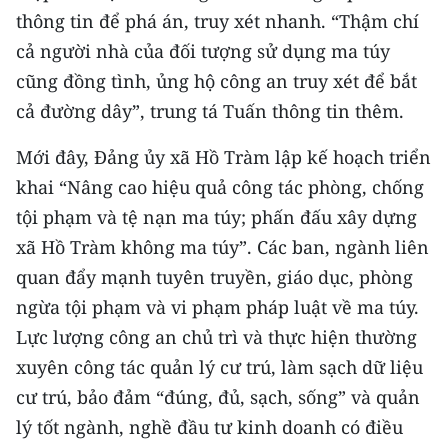
ENGLISH
thông tin để phá án, truy xét nhanh. “Thậm chí
cả người nhà của đối tượng sử dụng ma túy
中文
cũng đồng tình, ủng hộ công an truy xét để bắt
FRANÇAIS
cả đường dây”, trung tá Tuấn thông tin thêm.
Mới đây, Đảng ủy xã Hồ Tràm lập kế hoạch triển
РУССКИЙ
khai “Nâng cao hiệu quả công tác phòng, chống
ESPAÑOL
tội phạm và tệ nạn ma túy; phấn đấu xây dựng
xã Hồ Tràm không ma túy”. Các ban, ngành liên
한국어
quan đẩy mạnh tuyên truyền, giáo dục, phòng
ngừa tội phạm và vi phạm pháp luật về ma túy.
Lực lượng công an chủ trì và thực hiện thường
xuyên công tác quản lý cư trú, làm sạch dữ liệu
cư trú, bảo đảm “đúng, đủ, sạch, sống” và quản
lý tốt ngành, nghề đầu tư kinh doanh có điều