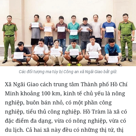
THỂ THAO
GIÁO DỤC
Y TẾ
KHOA HỌC - CÔNG NGHỆ
MÔI TRƯỜNG
Các đối tượng ma túy bị Công an xã Ngãi Giao bắt giữ.
BẠN ĐỌC
Xã Ngãi Giao cách trung tâm Thành phố Hồ Chí
Minh khoảng 100 km, kinh tế chủ yếu là nông
KIỂM CHỨNG THÔNG TIN
nghiệp, buôn bán nhỏ, có một phần công
TRI THỨC CHUYÊN SÂU
nghiệp, tiểu thủ công nghiệp. Hồ Tràm là xã có
đặc điểm đa dạng, vừa có nông nghiệp, vừa có
54 DÂN TỘC VIỆT NAM
du lịch. Cả hai xã này đều có những thị tứ, thị