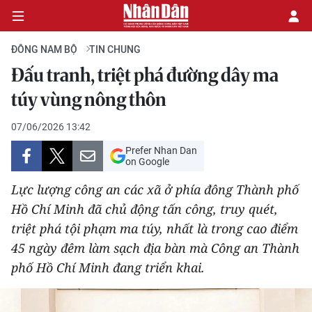
ĐÔNG NAM BỘ
TIN CHUNG
Đấu tranh, triệt phá đường dây ma
CHÍNH TRỊ
túy vùng nông thôn
KINH TẾ
07/06/2026 13:42
Prefer Nhan Dan
VĂN HÓA
on Google
Lực lượng công an các xã ở phía đông Thành phố
XÃ HỘI
Hồ Chí Minh đã chủ động tấn công, truy quét,
triệt phá tội phạm ma túy, nhất là trong cao điểm
PHÁP LUẬT
45 ngày đêm làm sạch địa bàn mà Công an Thành
DU LỊCH
phố Hồ Chí Minh đang triển khai.
THẾ GIỚI