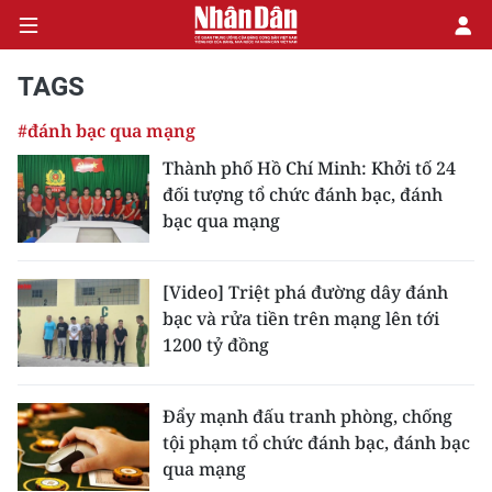
TAGS
#đánh bạc qua mạng
CHÍNH TRỊ
Thành phố Hồ Chí Minh: Khởi tố 24
đối tượng tổ chức đánh bạc, đánh
KINH TẾ
bạc qua mạng
VĂN HÓA
[Video] Triệt phá đường dây đánh
XÃ HỘI
bạc và rửa tiền trên mạng lên tới
1200 tỷ đồng
PHÁP LUẬT
DU LỊCH
Đẩy mạnh đấu tranh phòng, chống
tội phạm tổ chức đánh bạc, đánh bạc
THẾ GIỚI
qua mạng