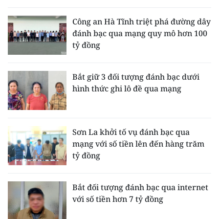
THỂ THAO
Công an Hà Tĩnh triệt phá đường dây
đánh bạc qua mạng quy mô hơn 100
GIÁO DỤC
tỷ đồng
Y TẾ
Bắt giữ 3 đối tượng đánh bạc dưới
KHOA HỌC - CÔNG NGHỆ
hình thức ghi lô đề qua mạng
MÔI TRƯỜNG
BẠN ĐỌC
Sơn La khởi tố vụ đánh bạc qua
mạng với số tiền lên đến hàng trăm
KIỂM CHỨNG THÔNG TIN
tỷ đồng
TRI THỨC CHUYÊN SÂU
Bắt đối tượng đánh bạc qua internet
với số tiền hơn 7 tỷ đồng
54 DÂN TỘC VIỆT NAM