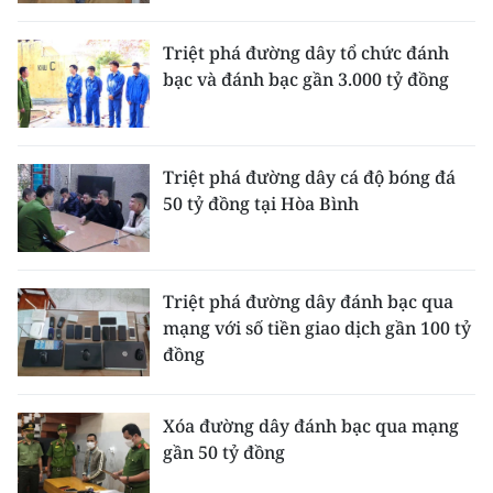
CHƯƠNG TRÌNH OCOP - MỖI XÃ
MỘT SẢN PHẨM
Triệt phá đường dây tổ chức đánh
bạc và đánh bạc gần 3.000 tỷ đồng
RADIO
MEDIA CENTER
Triệt phá đường dây cá độ bóng đá
50 tỷ đồng tại Hòa Bình
E-Magazine
Video
Triệt phá đường dây đánh bạc qua
Media Chính trị
mạng với số tiền giao dịch gần 100 tỷ
đồng
Media Kinh tế
Media Văn hóa
Xóa đường dây đánh bạc qua mạng
gần 50 tỷ đồng
Media Xã hội