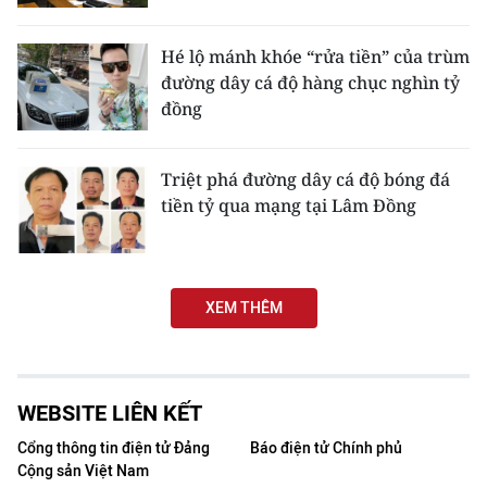
Media Pháp luật
Media Du lịch
Hé lộ mánh khóe “rửa tiền” của trùm
đường dây cá độ hàng chục nghìn tỷ
Media Thế giới
đồng
Media Thể thao
Triệt phá đường dây cá độ bóng đá
Media Giáo dục
tiền tỷ qua mạng tại Lâm Đồng
Media Y tế
Media Khoa học - Công nghệ
XEM THÊM
Media Môi trường
Ảnh
WEBSITE LIÊN KẾT
Infographic
Cổng thông tin điện tử Đảng
Báo điện tử Chính phủ
Cộng sản Việt Nam