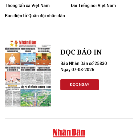
TIN MỚI
Thông tấn xã Việt Nam
Đài Tiếng nói Việt Nam
Báo điện tử Quân đội nhân dân
TIN ĐỊA PHƯƠNG
Trung du và miền núi phía Bắc
Đồng bằng sông Hồng
ĐỌC BÁO IN
Bắc Trung Bộ
Báo Nhân Dân số 25830
Ngày 07-08-2026
Duyên hải Nam Trung Bộ và Tây
Nguyên
ĐỌC NGAY
Đông Nam Bộ
Đồng bằng sông Cửu Long
Chuyên trang Hà Nội
Chuyên trang TP. Hồ Chí Minh