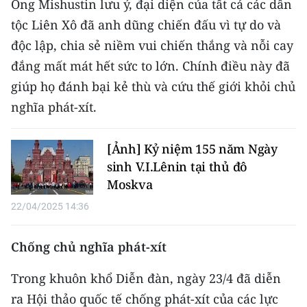
Ông Mishustin lưu ý, đại diện của tất cả các dân
ENGLISH
tộc Liên Xô đã anh dũng chiến đấu vì tự do và
中文
độc lập, chia sẻ niềm vui chiến thắng và nỗi cay
đắng mất mát hết sức to lớn. Chính điều này đã
FRANÇAIS
giúp họ đánh bại kẻ thù và cứu thế giới khỏi chủ
nghĩa phát-xít.
РУССКИЙ
ESPAÑOL
[Ảnh] Kỷ niệm 155 năm Ngày
sinh V.I.Lênin tại thủ đô
한국어
Moskva
22/04/2025 14:36
Chống chủ nghĩa phát-xít
Trong khuôn khổ Diễn đàn, ngày 23/4 đã diễn
ra Hội thảo quốc tế chống phát-xít của các lực