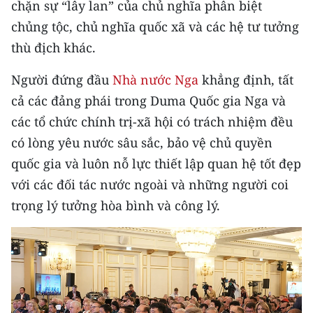
chặn sự “lây lan” của chủ nghĩa phân biệt
TIN MỚI
chủng tộc, chủ nghĩa quốc xã và các hệ tư tưởng
TIN ĐỊA PHƯƠNG
thù địch khác.
Người đứng đầu
Trung du và miền núi phía Bắc
Nhà nước Nga
khẳng định, tất
cả các đảng phái trong Duma Quốc gia Nga và
Đồng bằng sông Hồng
các tổ chức chính trị-xã hội có trách nhiệm đều
Bắc Trung Bộ
có lòng yêu nước sâu sắc, bảo vệ chủ quyền
quốc gia và luôn nỗ lực thiết lập quan hệ tốt đẹp
Duyên hải Nam Trung Bộ và Tây
với các đối tác nước ngoài và những người coi
Nguyên
trọng lý tưởng hòa bình và công lý.
Đông Nam Bộ
Đồng bằng sông Cửu Long
Chuyên trang Hà Nội
Chuyên trang TP. Hồ Chí Minh