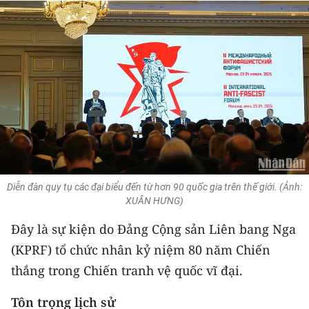
THỂ THAO
GIÁO DỤC
Y TẾ
KHOA HỌC - CÔNG NGHỆ
MÔI TRƯỜNG
BẠN ĐỌC
Diễn đàn quy tụ các đại biểu đến từ hơn 90 quốc gia trên thế giới. (Ảnh:
XUÂN HƯNG)
KIỂM CHỨNG THÔNG TIN
Đây là sự kiện do Đảng Cộng sản Liên bang Nga
TRI THỨC CHUYÊN SÂU
(KPRF) tổ chức nhân kỷ niệm 80 năm Chiến
thắng trong Chiến tranh vệ quốc vĩ đại.
54 DÂN TỘC VIỆT NAM
Tôn trọng lịch sử