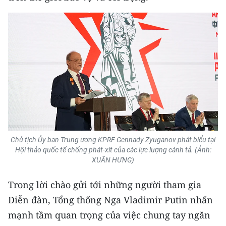
Media Pháp luật
Media Du lịch
Media Thế giới
Media Thể thao
Media Giáo dục
Media Y tế
Media Khoa học - Công nghệ
Chủ tịch Ủy ban Trung ương KPRF Gennady Zyuganov phát biểu tại
Hội thảo quốc tế chống phát-xít của các lực lượng cánh tả. (Ảnh:
Media Môi trường
XUÂN HƯNG)
Ảnh
Trong lời chào gửi tới những người tham gia
Diễn đàn, Tổng thống Nga Vladimir Putin nhấn
Infographic
mạnh tầm quan trọng của việc chung tay ngăn