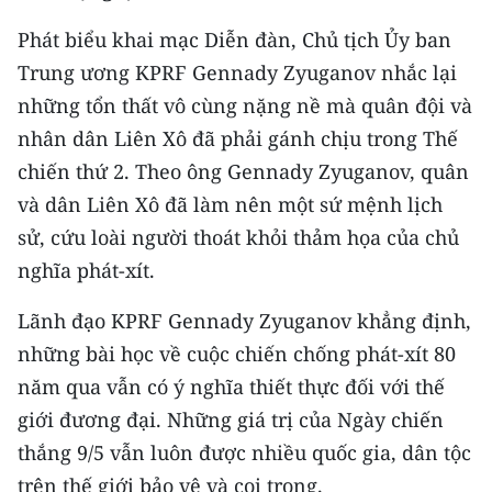
CHƯƠNG TRÌNH OCOP - MỖI XÃ
MỘT SẢN PHẨM
Phát biểu khai mạc Diễn đàn, Chủ tịch Ủy ban
Trung ương KPRF Gennady Zyuganov nhắc lại
những tổn thất vô cùng nặng nề mà quân đội và
RADIO
nhân dân Liên Xô đã phải gánh chịu trong Thế
MEDIA CENTER
chiến thứ 2. Theo ông Gennady Zyuganov, quân
và dân Liên Xô đã làm nên một sứ mệnh lịch
E-Magazine
sử, cứu loài người thoát khỏi thảm họa của chủ
Video
nghĩa phát-xít.
Media Chính trị
Lãnh đạo KPRF Gennady Zyuganov khẳng định,
những bài học về cuộc chiến chống phát-xít 80
Media Kinh tế
năm qua vẫn có ý nghĩa thiết thực đối với thế
Media Văn hóa
giới đương đại. Những giá trị của Ngày chiến
thắng 9/5 vẫn luôn được nhiều quốc gia, dân tộc
Media Xã hội
trên thế giới bảo vệ và coi trọng.