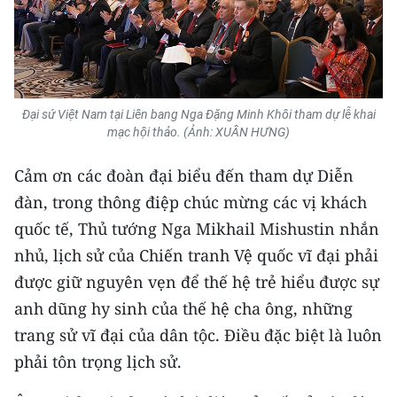
CHUYÊN ĐỀ
CÁC CHUYÊN TRANG
Đại sứ Việt Nam tại Liên bang Nga Đặng Minh Khôi tham dự lễ khai
mạc hội thảo. (Ảnh: XUÂN HƯNG)
VỀ BÁO NHÂN DÂN
Cảm ơn các đoàn đại biểu đến tham dự Diễn
THỜI NAY
đàn, trong thông điệp chúc mừng các vị khách
NHÂN DÂN CUỐI TUẦN
quốc tế, Thủ tướng Nga Mikhail Mishustin nhắn
nhủ, lịch sử của Chiến tranh Vệ quốc vĩ đại phải
NHÂN DÂN HẰNG THÁNG
được giữ nguyên vẹn để thế hệ trẻ hiểu được sự
anh dũng hy sinh của thế hệ cha ông, những
MUA BÁO
trang sử vĩ đại của dân tộc. Điều đặc biệt là luôn
ĐỌC BÁO IN
phải tôn trọng lịch sử.