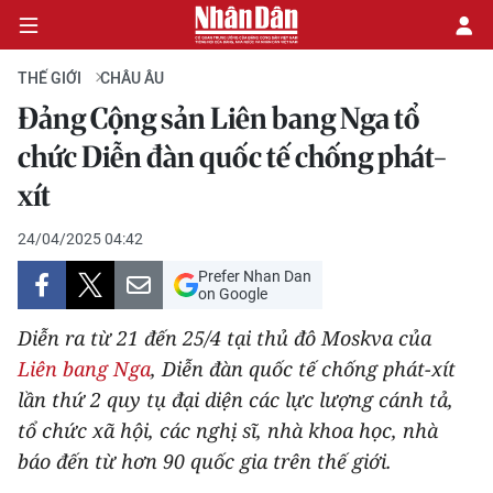
THẾ GIỚI
CHÂU ÂU
Đảng Cộng sản Liên bang Nga tổ
CHÍNH TRỊ
chức Diễn đàn quốc tế chống phát-
xít
KINH TẾ
24/04/2025 04:42
VĂN HÓA
Prefer Nhan Dan
on Google
XÃ HỘI
Diễn ra từ 21 đến 25/4 tại thủ đô Moskva của
PHÁP LUẬT
Liên bang Nga
, Diễn đàn quốc tế chống phát-xít
lần thứ 2 quy tụ đại diện các lực lượng cánh tả,
DU LỊCH
tổ chức xã hội, các nghị sĩ, nhà khoa học, nhà
báo đến từ hơn 90 quốc gia trên thế giới.
THẾ GIỚI