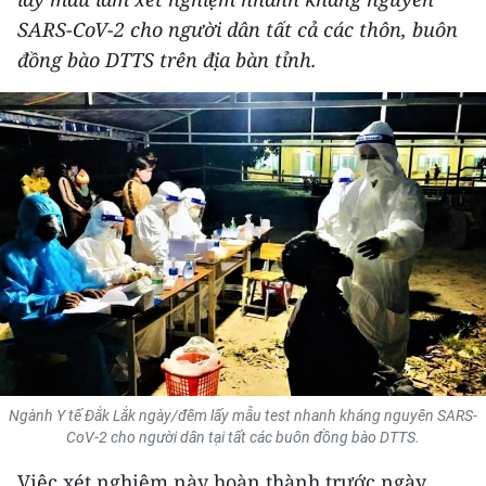
THỂ THAO
SARS-CoV-2 cho người dân tất cả các thôn, buôn
đồng bào DTTS trên địa bàn tỉnh.
GIÁO DỤC
Y TẾ
KHOA HỌC - CÔNG NGHỆ
MÔI TRƯỜNG
BẠN ĐỌC
KIỂM CHỨNG THÔNG TIN
TRI THỨC CHUYÊN SÂU
Ngành Y tế Đắk Lắk ngày/đêm lấy mẫu test nhanh kháng nguyên SARS-
CoV-2 cho người dân tại tất các buôn đồng bào DTTS.
54 DÂN TỘC VIỆT NAM
Việc xét nghiệm này hoàn thành trước ngày