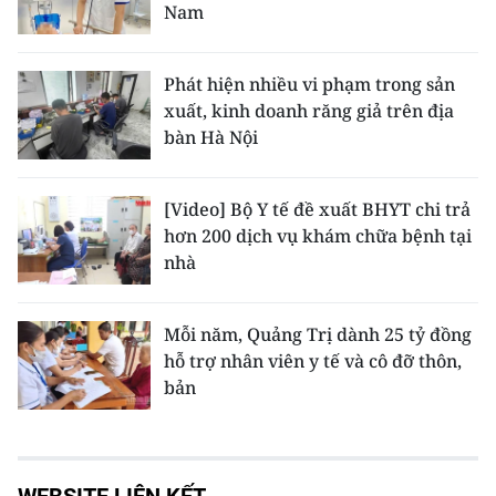
Nam
Phát hiện nhiều vi phạm trong sản
xuất, kinh doanh răng giả trên địa
bàn Hà Nội
[Video] Bộ Y tế đề xuất BHYT chi trả
hơn 200 dịch vụ khám chữa bệnh tại
nhà
Mỗi năm, Quảng Trị dành 25 tỷ đồng
hỗ trợ nhân viên y tế và cô đỡ thôn,
bản