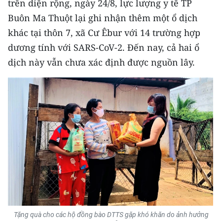
trên diện rộng, ngày 24/8, lực lượng y tế TP
TIN MỚI
Buôn Ma Thuột lại ghi nhận thêm một ổ dịch
khác tại thôn 7, xã Cư Êbur với 14 trường hợp
TIN ĐỊA PHƯƠNG
dương tính với SARS-CoV-2. Đến nay, cả hai ổ
Trung du và miền núi phía Bắc
dịch này vẫn chưa xác định được nguồn lây.
Đồng bằng sông Hồng
Bắc Trung Bộ
Duyên hải Nam Trung Bộ và Tây
Nguyên
Đông Nam Bộ
Đồng bằng sông Cửu Long
Chuyên trang Hà Nội
Tặng quà cho các hộ đồng bào DTTS gặp khó khăn do ảnh hưởng
Chuyên trang TP. Hồ Chí Minh