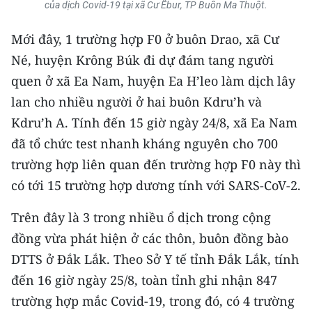
của dịch Covid-19 tại xã Cư Êbur, TP Buôn Ma Thuột.
CHUYÊN ĐỀ
Mới đây, 1 trường hợp F0 ở buôn Drao, xã Cư
Né, huyện Krông Búk đi dự đám tang người
CÁC CHUYÊN TRANG
quen ở xã Ea Nam, huyện Ea H’leo làm dịch lây
lan cho nhiều người ở hai buôn Kdru’h và
VỀ BÁO NHÂN DÂN
Kdru’h A. Tính đến 15 giờ ngày 24/8, xã Ea Nam
THỜI NAY
đã tổ chức test nhanh kháng nguyên cho 700
trường hợp liên quan đến trường hợp F0 này thì
NHÂN DÂN CUỐI TUẦN
có tới 15 trường hợp dương tính với SARS-CoV-2.
NHÂN DÂN HẰNG THÁNG
Trên đây là 3 trong nhiều ổ dịch trong cộng
đồng vừa phát hiện ở các thôn, buôn đồng bào
MUA BÁO
DTTS ở Đắk Lắk. Theo Sở Y tế tỉnh Đắk Lắk, tính
ĐỌC BÁO IN
đến 16 giờ ngày 25/8, toàn tỉnh ghi nhận 847
trường hợp mắc Covid-19, trong đó, có 4 trường