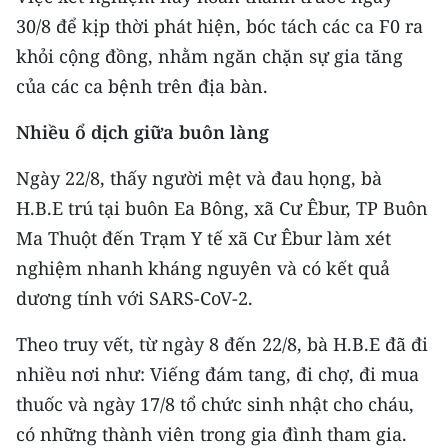
CHƯƠNG TRÌNH OCOP - MỖI XÃ
30/8 để kịp thời phát hiện, bóc tách các ca F0 ra
MỘT SẢN PHẨM
khỏi cộng đồng, nhằm ngăn chặn sự gia tăng
của các ca bệnh trên địa bàn.
RADIO
Nhiều ổ dịch giữa buôn làng
MEDIA CENTER
Ngày 22/8, thấy người mệt và đau họng, bà
E-Magazine
H.B.E trú tại buôn Ea Bông, xã Cư Êbur, TP Buôn
Video
Ma Thuột đến Trạm Y tế xã Cư Êbur làm xét
nghiệm nhanh kháng nguyên và có kết quả
Media Chính trị
dương tính với SARS-CoV-2.
Media Kinh tế
Theo truy vết, từ ngày 8 đến 22/8, bà H.B.E đã đi
Media Văn hóa
nhiều nơi như: Viếng đám tang, đi chợ, đi mua
thuốc và ngày 17/8 tổ chức sinh nhật cho cháu,
Media Xã hội
có những thành viên trong gia đình tham gia.