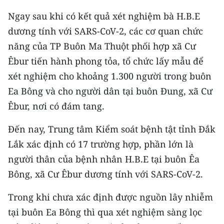
Media Pháp luật
Ngay sau khi có kết quả xét nghiệm bà H.B.E
Media Du lịch
dương tính với SARS-CoV-2, các cơ quan chức
năng của TP Buôn Ma Thuột phối hợp xã Cư
Media Thế giới
Êbur tiến hành phong tỏa, tổ chức lấy mẫu để
Media Thể thao
xét nghiệm cho khoảng 1.300 người trong buôn
Ea Bông và cho người dân tại buôn Đung, xã Cư
Media Giáo dục
Êbur, nơi có đám tang.
Media Y tế
Đến nay, Trung tâm Kiểm soát bệnh tật tỉnh Đắk
Media Khoa học - Công nghệ
Lắk xác định có 17 trường hợp, phần lớn là
Media Môi trường
người thân của bệnh nhân H.B.E tại buôn Êa
Bông, xã Cư Êbur dương tính với SARS-CoV-2.
Ảnh
Trong khi chưa xác định được nguồn lây nhiễm
Infographic
tại buôn Ea Bông thì qua xét nghiệm sàng lọc