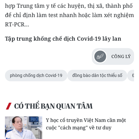
hợp Trung tâm y tế các huyện, thị xã, thành phố
để chỉ định làm test nhanh hoặc làm xét nghiệm
RT-PCR...
Tập trung khống chế dịch Covid-19 lây lan
CÔNG LÝ
phòng chống dịch Covid-19
đồng bào dân tộc thiểu số
Đắk
CÓ THỂ BẠN QUAN TÂM
Y học cổ truyền Việt Nam cần một
cuộc "cách mạng" về tư duy