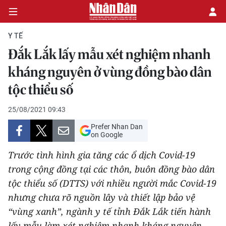
Y TẾ
Đắk Lắk lấy mẫu xét nghiệm nhanh
CHÍNH TRỊ
kháng nguyên ở vùng đồng bào dân
tộc thiểu số
KINH TẾ
25/08/2021 09:43
VĂN HÓA
Prefer Nhan Dan
on Google
XÃ HỘI
Trước tình hình gia tăng các ổ dịch Covid-19
PHÁP LUẬT
trong cộng đồng tại các thôn, buôn đồng bào dân
tộc thiểu số (DTTS) với nhiều người mắc Covid-19
DU LỊCH
nhưng chưa rõ nguồn lây và thiết lập bảo vệ
“vùng xanh”, ngành y tế tỉnh Đắk Lắk tiến hành
THẾ GIỚI
lấy mẫu làm xét nghiệm nhanh kháng nguyên