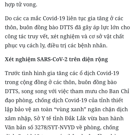
ENGLISH
hợp tử vong.
Do các ca mắc Covid-19 liên tục gia tăng ở các
中文
thôn, buôn đồng bào DTTS đã gây áp lực lớn cho
FRANÇAIS
công tác truy vết, xét nghiệm và cơ sở vật chất
phục vụ cách ly, điều trị các bệnh nhân.
РУССКИЙ
Xét nghiệm SARS-CoV-2 trên diện rộng
ESPAÑOL
Trước tình hình gia tăng các ổ dịch Covid-19
한국어
trong cộng đồng ở các thôn, buôn đồng bào
DTTS, song song với việc tham mưu cho Ban Chỉ
đạo phòng, chống dịch Covid-19 của tỉnh thiết
lập bảo vệ an toàn “vùng xanh” ngăn chặn dịch
xâm nhập, Sở Y tế tỉnh Đắk Lắk vừa ban hành
Văn bản số 3278/SYT-NVYD về phòng, chống