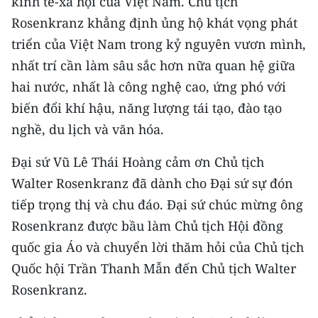
kinh tế-xã hội của Việt Nam. Chủ tịch
CHƯƠNG TRÌNH OCOP - MỖI XÃ
Rosenkranz khẳng định ủng hộ khát vọng phát
MỘT SẢN PHẨM
triển của Việt Nam trong kỷ nguyên vươn mình,
nhất trí cần làm sâu sắc hơn nữa quan hệ giữa
RADIO
hai nước, nhất là công nghệ cao, ứng phó với
MEDIA CENTER
biến đổi khí hậu, năng lượng tái tạo, đào tạo
nghề, du lịch và văn hóa.
E-Magazine
Đại sứ Vũ Lê Thái Hoàng cảm ơn Chủ tịch
Video
Walter Rosenkranz đã dành cho Đại sứ sự đón
Media Chính trị
tiếp trọng thị và chu đáo. Đại sứ chúc mừng ông
Rosenkranz được bầu làm Chủ tịch Hội đồng
Media Kinh tế
quốc gia Áo và chuyển lời thăm hỏi của Chủ tịch
Media Văn hóa
Quốc hội Trần Thanh Mẫn đến Chủ tịch Walter
Rosenkranz.
Media Xã hội