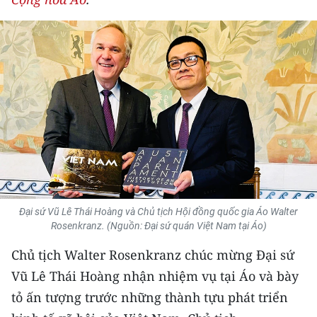
THỂ THAO
GIÁO DỤC
Y TẾ
KHOA HỌC - CÔNG NGHỆ
MÔI TRƯỜNG
BẠN ĐỌC
Đại sứ Vũ Lê Thái Hoàng và Chủ tịch Hội đồng quốc gia Áo Walter
KIỂM CHỨNG THÔNG TIN
Rosenkranz. (Nguồn: Đại sứ quán Việt Nam tại Áo)
Chủ tịch Walter Rosenkranz chúc mừng Đại sứ
TRI THỨC CHUYÊN SÂU
Vũ Lê Thái Hoàng nhận nhiệm vụ tại Áo và bày
54 DÂN TỘC VIỆT NAM
tỏ ấn tượng trước những thành tựu phát triển