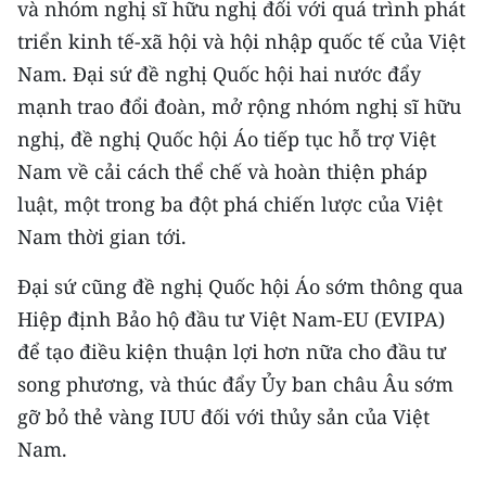
và nhóm nghị sĩ hữu nghị đối với quá trình phát
triển kinh tế-xã hội và hội nhập quốc tế của Việt
CHUYÊN ĐỀ
Nam. Đại sứ đề nghị Quốc hội hai nước đẩy
CÁC CHUYÊN TRANG
mạnh trao đổi đoàn, mở rộng nhóm nghị sĩ hữu
nghị, đề nghị Quốc hội Áo tiếp tục hỗ trợ Việt
VỀ BÁO NHÂN DÂN
Nam về cải cách thể chế và hoàn thiện pháp
luật, một trong ba đột phá chiến lược của Việt
THỜI NAY
Nam thời gian tới.
NHÂN DÂN CUỐI TUẦN
Đại sứ cũng đề nghị Quốc hội Áo sớm thông qua
Hiệp định Bảo hộ đầu tư Việt Nam-EU (EVIPA)
NHÂN DÂN HẰNG THÁNG
để tạo điều kiện thuận lợi hơn nữa cho đầu tư
MUA BÁO
song phương, và thúc đẩy Ủy ban châu Âu sớm
gỡ bỏ thẻ vàng IUU đối với thủy sản của Việt
ĐỌC BÁO IN
Nam.