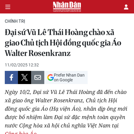
CHÍNH TRỊ
Đại sứ Vũ Lê Thái Hoàng chào xã
CHÍNH TRỊ
giao Chủ tịch Hội đồng quốc gia Áo
Walter Rosenkranz
KINH TẾ
11/02/2025 12:32
VĂN HÓA
Prefer Nhan Dan
on Google
XÃ HỘI
Ngày 10/2, Đại sứ Vũ Lê Thái Hoàng đã đến chào
PHÁP LUẬT
xã giao ông Walter Rosenkranz, Chủ tịch Hội
đồng quốc gia Áo (Hạ viện Áo), nhân dịp ông mới
DU LỊCH
được bổ nhiệm làm Đại sứ đặc mệnh toàn quyền
nước Cộng hòa xã hội chủ nghĩa Việt Nam tại
THẾ GIỚI
Cộng hòa Áo
.