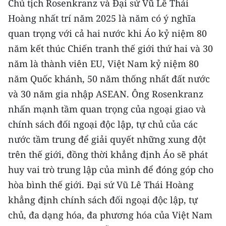
Chủ tịch Rosenkranz và Đại sứ Vũ Lê Thái
Media Pháp luật
Hoàng nhất trí năm 2025 là năm có ý nghĩa
Media Du lịch
quan trọng với cả hai nước khi Áo kỷ niệm 80
năm kết thúc Chiến tranh thế giới thứ hai và 30
Media Thế giới
năm là thành viên EU, Việt Nam kỷ niệm 80
Media Thể thao
năm Quốc khánh, 50 năm thống nhất đất nước
Media Giáo dục
và 30 năm gia nhập ASEAN. Ông Rosenkranz
nhấn mạnh tầm quan trọng của ngoại giao và
Media Y tế
chính sách đối ngoại độc lập, tự chủ của các
Media Khoa học - Công nghệ
nước tầm trung để giải quyết những xung đột
trên thế giới, đồng thời khẳng định Áo sẽ phát
Media Môi trường
huy vai trò trung lập của mình để đóng góp cho
Ảnh
hòa bình thế giới. Đại sứ Vũ Lê Thái Hoàng
khẳng định chính sách đối ngoại độc lập, tự
Infographic
chủ, đa dạng hóa, đa phương hóa của Việt Nam