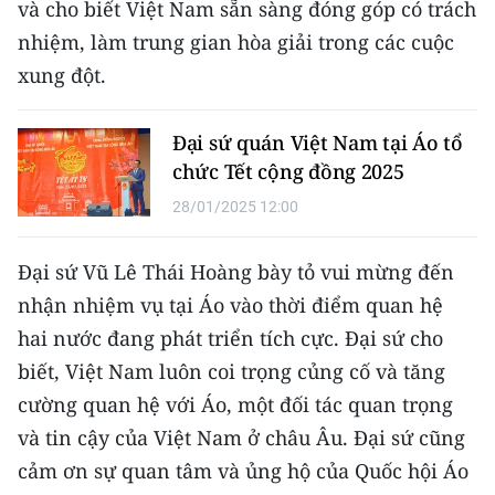
và cho biết Việt Nam sẵn sàng đóng góp có trách
TIN MỚI
nhiệm, làm trung gian hòa giải trong các cuộc
TIN ĐỊA PHƯƠNG
xung đột.
Trung du và miền núi phía Bắc
Đại sứ quán Việt Nam tại Áo tổ
chức Tết cộng đồng 2025
Đồng bằng sông Hồng
28/01/2025 12:00
Bắc Trung Bộ
Đại sứ Vũ Lê Thái Hoàng bày tỏ vui mừng đến
Duyên hải Nam Trung Bộ và Tây
Nguyên
nhận nhiệm vụ tại Áo vào thời điểm quan hệ
hai nước đang phát triển tích cực. Đại sứ cho
Đông Nam Bộ
biết, Việt Nam luôn coi trọng củng cố và tăng
Đồng bằng sông Cửu Long
cường quan hệ với Áo, một đối tác quan trọng
và tin cậy của Việt Nam ở châu Âu. Đại sứ cũng
Chuyên trang Hà Nội
cảm ơn sự quan tâm và ủng hộ của Quốc hội Áo
Chuyên trang TP. Hồ Chí Minh