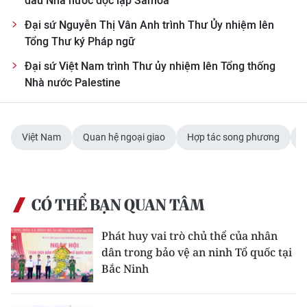
đầu Nhà nước độc lập Samoa
Đại sứ Nguyễn Thị Vân Anh trình Thư Ủy nhiệm lên
Tổng Thư ký Pháp ngữ
Đại sứ Việt Nam trình Thư ủy nhiệm lên Tổng thống
Nhà nước Palestine
Việt Nam
Quan hệ ngoại giao
Hợp tác song phương
T
CÓ THỂ BẠN QUAN TÂM
Phát huy vai trò chủ thể của nhân
dân trong bảo vệ an ninh Tổ quốc tại
Bắc Ninh