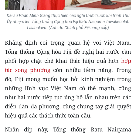
TIN MỚI
Đại sứ Phan Minh Giang thực hiện các nghi thức trước khi trình Thư
TIN ĐỊA PHƯƠNG
Ủy nhiệm lên Tổng thống Cộng hòa Fiji Ratu Naiqama Tawakecolati
Lalabalavu. (Ảnh do Chính phủ Fiji cung cấp)
Trung du và miền núi phía Bắc
Khẳng định coi trọng quan hệ với Việt Nam,
Đồng bằng sông Hồng
Tổng thống Cộng hòa Fiji đề nghị hai nước cần
phối hợp chặt chẽ khai thác hiệu quả hơn
hợp
Bắc Trung Bộ
tác song phương
còn nhiều tiềm năng. Trong
Duyên hải Nam Trung Bộ và Tây
đó, Fiji mong muốn học hỏi kinh nghiệm trong
Nguyên
những lĩnh vực Việt Nam có thế mạnh, cũng
Đông Nam Bộ
như hai nước tiếp tục ủng hộ lẫn nhau trên các
diễn đàn đa phương, cùng chung tay giải quyết
Đồng bằng sông Cửu Long
hiệu quả các thách thức toàn cầu.
Chuyên trang Hà Nội
Nhân dịp này, Tổng thống Ratu Naiqama
Chuyên trang TP. Hồ Chí Minh