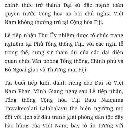
CHƯƠNG TRÌNH OCOP - MỖI XÃ
chính thức trở thành Đại sứ đặc mệnh toàn
MỘT SẢN PHẨM
quyền nước Cộng hòa xã hội chủ nghĩa Việt
Nam không thường trú tại Cộng hòa Fiji.
RADIO
Lễ tiếp nhận Thư Ủy nhiệm được tổ chức trang
MEDIA CENTER
nghiêm tại Phủ Tổng thống Fiji, với các nghi lễ
trọng thể, cùng sự tham dự của các đại diện
E-Magazine
quan chức Văn phòng Tổng thống, Chính phủ và
Video
Bộ Ngoại giao và Thương mại Fiji.
Media Chính trị
Tại buổi tiếp kiến dành riêng cho Đại sứ Việt
Nam Phan Minh Giang ngay sau Lễ tiếp nhận,
Media Kinh tế
Tổng thống Cộng hòa Fiji Ratu Naiqama
Media Văn hóa
Tawakecolati Lalabalavu thể hiện ngưỡng mộ
đối với lịch sử đấu tranh giải phóng dân tộc đầy
Media Xã hội
hào hùng của Việt Nam; bày tỏ ấn tượng với