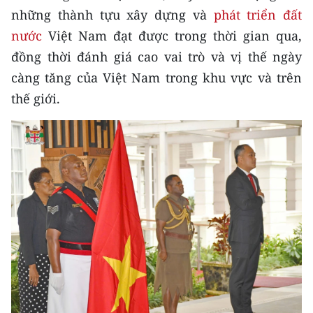
Media Pháp luật
những thành tựu xây dựng và
phát triển đất
nước
Việt Nam đạt được trong thời gian qua,
Media Du lịch
đồng thời đánh giá cao vai trò và vị thế ngày
Media Thế giới
càng tăng của Việt Nam trong khu vực và trên
thế giới.
Media Thể thao
Media Giáo dục
Media Y tế
Media Khoa học - Công nghệ
Media Môi trường
Ảnh
Infographic