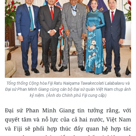
ENGLISH
中文
FRANÇAIS
РУССКИЙ
ESPAÑOL
한국어
Tổng thống Cộng hòa Fiji Ratu Naiqama Tawakecolati Lalabalavu và
Đại sứ Phan Minh Giang cùng cán bộ Đại sứ quán Việt Nam chụp ảnh
kỷ niệm. (Ảnh do Chính phủ Fiji cung cấp)
Đại sứ Phan Minh Giang tin tưởng rằng, với
quyết tâm và nỗ lực của cả hai nước, Việt Nam
và Fiji sẽ phối hợp thúc đẩy quan hệ hợp tác