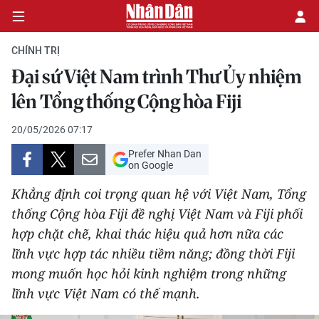
CHÍNH TRỊ
Đại sứ Việt Nam trình Thư Ủy nhiệm
CHÍNH TRỊ
lên Tổng thống Cộng hòa Fiji
KINH TẾ
20/05/2026 07:17
Prefer Nhan Dan
VĂN HÓA
on Google
Khẳng định coi trọng quan hệ với Việt Nam, Tổng
XÃ HỘI
thống Cộng hòa Fiji đề nghị Việt Nam và Fiji phối
hợp chặt chẽ, khai thác hiệu quả hơn nữa các
PHÁP LUẬT
lĩnh vực hợp tác nhiều tiềm năng; đồng thời Fiji
DU LỊCH
mong muốn học hỏi kinh nghiệm trong những
lĩnh vực Việt Nam có thế mạnh.
THẾ GIỚI