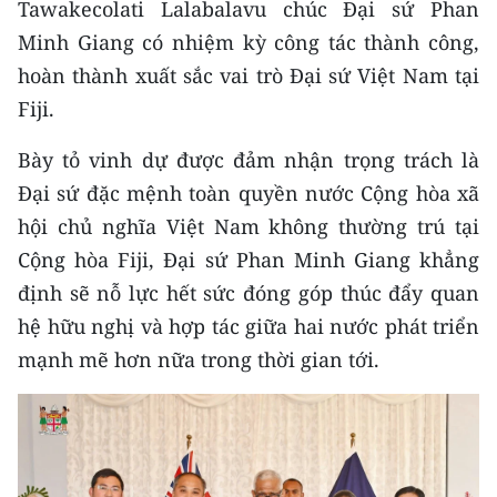
Tawakecolati Lalabalavu chúc Đại sứ Phan
Minh Giang có nhiệm kỳ công tác thành công,
CHUYÊN ĐỀ
hoàn thành xuất sắc vai trò Đại sứ Việt Nam tại
CÁC CHUYÊN TRANG
Fiji.
Bày tỏ vinh dự được đảm nhận trọng trách là
VỀ BÁO NHÂN DÂN
Đại sứ đặc mệnh toàn quyền nước Cộng hòa xã
hội chủ nghĩa Việt Nam không thường trú tại
THỜI NAY
Cộng hòa Fiji, Đại sứ Phan Minh Giang khẳng
NHÂN DÂN CUỐI TUẦN
định sẽ nỗ lực hết sức đóng góp thúc đẩy quan
hệ hữu nghị và hợp tác giữa hai nước phát triển
NHÂN DÂN HẰNG THÁNG
mạnh mẽ hơn nữa trong thời gian tới.
MUA BÁO
ĐỌC BÁO IN