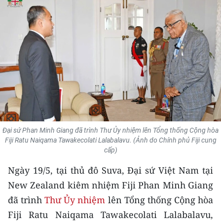
THỂ THAO
GIÁO DỤC
Y TẾ
KHOA HỌC - CÔNG NGHỆ
MÔI TRƯỜNG
BẠN ĐỌC
Đại sứ Phan Minh Giang đã trình Thư Ủy nhiệm lên Tổng thống Cộng hòa
Fiji Ratu Naiqama Tawakecolati Lalabalavu. (Ảnh do Chính phủ Fiji cung
cấp)
KIỂM CHỨNG THÔNG TIN
Ngày 19/5, tại thủ đô Suva, Đại sứ Việt Nam tại
TRI THỨC CHUYÊN SÂU
New Zealand kiêm nhiệm Fiji Phan Minh Giang
đã trình
Thư Ủy nhiệm
lên Tổng thống Cộng hòa
54 DÂN TỘC VIỆT NAM
Fiji Ratu Naiqama Tawakecolati Lalabalavu,