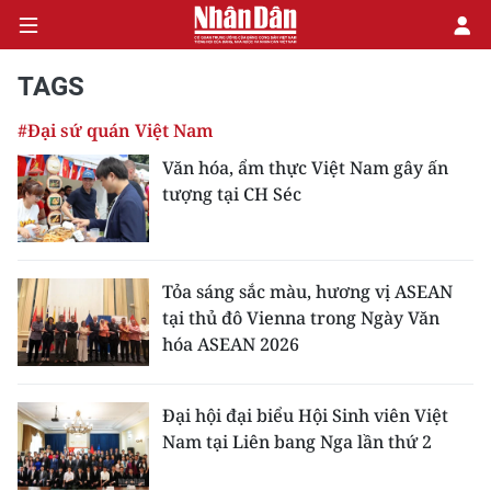
TAGS
#Đại sứ quán Việt Nam
CHÍNH TRỊ
Văn hóa, ẩm thực Việt Nam gây ấn
tượng tại CH Séc
KINH TẾ
VĂN HÓA
Tỏa sáng sắc màu, hương vị ASEAN
XÃ HỘI
tại thủ đô Vienna trong Ngày Văn
hóa ASEAN 2026
PHÁP LUẬT
DU LỊCH
Đại hội đại biểu Hội Sinh viên Việt
Nam tại Liên bang Nga lần thứ 2
THẾ GIỚI