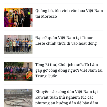
THỂ THAO
Quảng bá, tôn vinh văn hóa Việt Nam
tại Morocco
GIÁO DỤC
Y TẾ
Đại sứ quán Việt Nam tại Timor
KHOA HỌC - CÔNG NGHỆ
Leste chính thức đi vào hoạt động
MÔI TRƯỜNG
BẠN ĐỌC
Tổng Bí thư, Chủ tịch nước Tô Lâm
gặp gỡ cộng đồng người Việt Nam tại
KIỂM CHỨNG THÔNG TIN
Trung Quốc
TRI THỨC CHUYÊN SÂU
Khuyến cáo công dân Việt Nam tại
Kuwait tuân thủ nghiêm túc các
54 DÂN TỘC VIỆT NAM
phương án hướng dẫn để bảo đảm