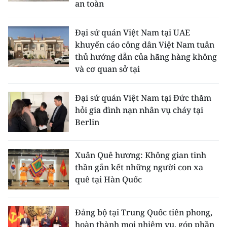
an toàn
CHƯƠNG TRÌNH OCOP - MỖI XÃ
MỘT SẢN PHẨM
Đại sứ quán Việt Nam tại UAE
khuyến cáo công dân Việt Nam tuân
RADIO
thủ hướng dẫn của hãng hàng không
và cơ quan sở tại
MEDIA CENTER
E-Magazine
Đại sứ quán Việt Nam tại Đức thăm
hỏi gia đình nạn nhân vụ cháy tại
Video
Berlin
Media Chính trị
Xuân Quê hương: Không gian tinh
Media Kinh tế
thần gắn kết những người con xa
quê tại Hàn Quốc
Media Văn hóa
Media Xã hội
Đảng bộ tại Trung Quốc tiên phong,
hoàn thành mọi nhiệm vụ, góp phần