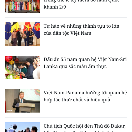
TIN MỚI
khánh 2/9
TIN ĐỊA PHƯƠNG
Tự hào về những thành tựu to lớn
của dân tộc Việt Nam
Trung du và miền núi phía Bắc
Đồng bằng sông Hồng
Bắc Trung Bộ
Dấu ấn 55 năm quan hệ Việt Nam-Sri
Lanka qua sắc màu ẩm thực
Duyên hải Nam Trung Bộ và Tây
Nguyên
Đông Nam Bộ
Việt Nam-Panama hướng tới quan hệ
hợp tác thực chất và hiệu quả
Đồng bằng sông Cửu Long
Chuyên trang Hà Nội
Chủ tịch Quốc hội đến Thủ đô Dakar,
Chuyên trang TP. Hồ Chí Minh