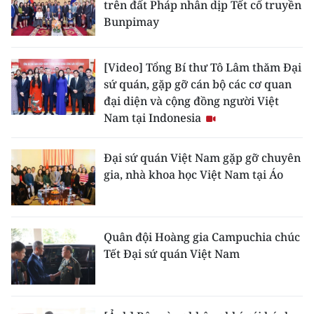
trên đất Pháp nhân dịp Tết cổ truyền
ENGLISH
Bunpimay
中文
[Video] Tổng Bí thư Tô Lâm thăm Đại
FRANÇAIS
sứ quán, gặp gỡ cán bộ các cơ quan
đại diện và cộng đồng người Việt
РУССКИЙ
Nam tại Indonesia
ESPAÑOL
Đại sứ quán Việt Nam gặp gỡ chuyên
gia, nhà khoa học Việt Nam tại Áo
한국어
Quân đội Hoàng gia Campuchia chúc
Tết Đại sứ quán Việt Nam