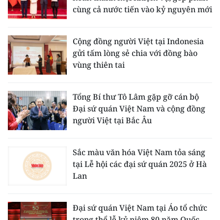
Media Pháp luật
cùng cả nước tiến vào kỷ nguyên mới
Media Du lịch
Cộng đồng người Việt tại Indonesia
Media Thế giới
gửi tấm lòng sẻ chia với đồng bào
vùng thiên tai
Media Thể thao
Media Giáo dục
Tổng Bí thư Tô Lâm gặp gỡ cán bộ
Đại sứ quán Việt Nam và cộng đồng
Media Y tế
người Việt tại Bắc Âu
Media Khoa học - Công nghệ
Sắc màu văn hóa Việt Nam tỏa sáng
Media Môi trường
tại Lễ hội các đại sứ quán 2025 ở Hà
Lan
Ảnh
Infographic
Đại sứ quán Việt Nam tại Áo tổ chức
trọng thể lễ kỷ niệm 80 năm Quốc