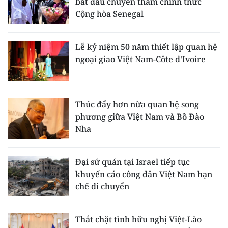
bắt đầu chuyến thăm chính thức
Cộng hòa Senegal
CHUYÊN ĐỀ
CÁC CHUYÊN TRANG
Lễ kỷ niệm 50 năm thiết lập quan hệ
ngoại giao Việt Nam-Côte d'Ivoire
VỀ BÁO NHÂN DÂN
THỜI NAY
Thúc đẩy hơn nữa quan hệ song
phương giữa Việt Nam và Bồ Đào
NHÂN DÂN CUỐI TUẦN
Nha
NHÂN DÂN HẰNG THÁNG
Đại sứ quán tại Israel tiếp tục
khuyến cáo công dân Việt Nam hạn
MUA BÁO
chế di chuyển
ĐỌC BÁO IN
Thắt chặt tình hữu nghị Việt-Lào