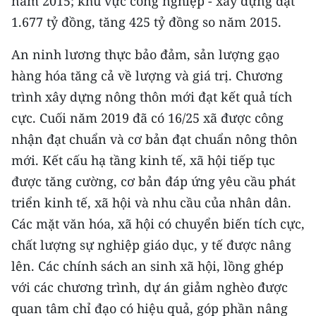
năm 2015; khu vực công nghiệp - xây dựng đạt
1.677 tỷ đồng, tăng 425 tỷ đồng so năm 2015.
CHUYÊN ĐỀ
An ninh lương thực bảo đảm, sản lượng gạo
CÁC CHUYÊN TRANG
hàng hóa tăng cả về lượng và giá trị. Chương
trình xây dựng nông thôn mới đạt kết quả tích
VỀ BÁO NHÂN DÂN
cực. Cuối năm 2019 đã có 16/25 xã được công
nhận đạt chuẩn và cơ bản đạt chuẩn nông thôn
THỜI NAY
mới. Kết cấu hạ tầng kinh tế, xã hội tiếp tục
NHÂN DÂN CUỐI TUẦN
được tăng cường, cơ bản đáp ứng yêu cầu phát
triển kinh tế, xã hội và nhu cầu của nhân dân.
NHÂN DÂN HẰNG THÁNG
Các mặt văn hóa, xã hội có chuyển biến tích cực,
chất lượng sự nghiệp giáo dục, y tế được nâng
MUA BÁO
lên. Các chính sách an sinh xã hội, lồng ghép
ĐỌC BÁO IN
với các chương trình, dự án giảm nghèo được
quan tâm chỉ đạo có hiệu quả, góp phần nâng