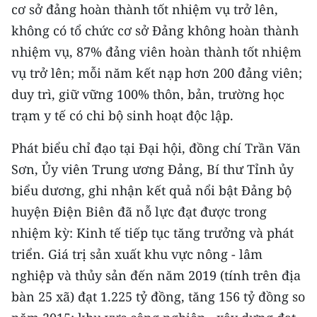
cơ sở đảng hoàn thành tốt nhiệm vụ trở lên,
TIN MỚI
không có tổ chức cơ sở Đảng không hoàn thành
TIN ĐỊA PHƯƠNG
nhiệm vụ, 87% đảng viên hoàn thành tốt nhiệm
vụ trở lên; mỗi năm kết nạp hơn 200 đảng viên;
Trung du và miền núi phía Bắc
duy trì, giữ vững 100% thôn, bản, trường học
Đồng bằng sông Hồng
trạm y tế có chi bộ sinh hoạt độc lập.
Bắc Trung Bộ
Phát biểu chỉ đạo tại Đại hội, đồng chí Trần Văn
Sơn, Ủy viên Trung ương Đảng, Bí thư Tỉnh ủy
Duyên hải Nam Trung Bộ và Tây
biểu dương, ghi nhận kết quả nổi bật Đảng bộ
Nguyên
huyện Điện Biên đã nỗ lực đạt được trong
Đông Nam Bộ
nhiệm kỳ: Kinh tế tiếp tục tăng trưởng và phát
Đồng bằng sông Cửu Long
triển. Giá trị sản xuất khu vực nông - lâm
nghiệp và thủy sản đến năm 2019 (tính trên địa
Chuyên trang Hà Nội
bàn 25 xã) đạt 1.225 tỷ đồng, tăng 156 tỷ đồng so
Chuyên trang TP. Hồ Chí Minh