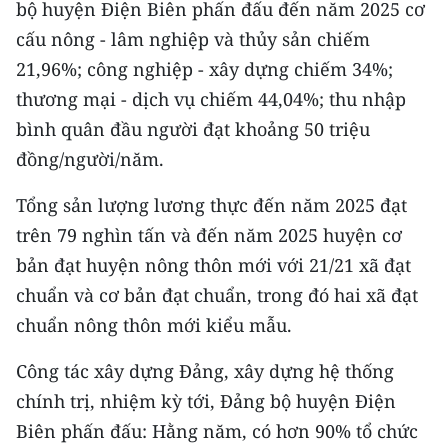
bộ huyện Điện Biên phấn đấu đến năm 2025 cơ
Media Pháp luật
cấu nông - lâm nghiệp và thủy sản chiếm
Media Du lịch
21,96%; công nghiệp - xây dựng chiếm 34%;
Media Thế giới
thương mại - dịch vụ chiếm 44,04%; thu nhập
bình quân đầu người đạt khoảng 50 triệu
Media Thể thao
đồng/người/năm.
Media Giáo dục
Tổng sản lượng lương thực đến năm 2025 đạt
Media Y tế
trên 79 nghìn tấn và đến năm 2025 huyện cơ
bản đạt huyện nông thôn mới với 21/21 xã đạt
Media Khoa học - Công nghệ
chuẩn và cơ bản đạt chuẩn, trong đó hai xã đạt
Media Môi trường
chuẩn nông thôn mới kiểu mẫu.
Ảnh
Công tác xây dựng Đảng, xây dựng hệ thống
chính trị, nhiệm kỳ tới, Đảng bộ huyện Điện
Infographic
Biên phấn đấu: Hằng năm, có hơn 90% tổ chức