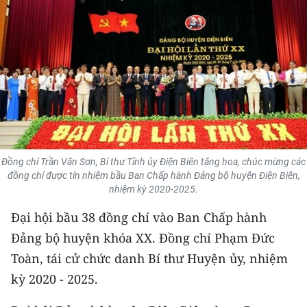
THỂ THAO
GIÁO DỤC
Y TẾ
KHOA HỌC - CÔNG NGHỆ
MÔI TRƯỜNG
Đồng chí Trần Văn Sơn, Bí thư Tỉnh ủy Điện Biên tặng hoa, chúc mừng các
đồng chí được tín nhiệm bầu Ban Chấp hành Đảng bộ huyện Điện Biên,
BẠN ĐỌC
nhiệm kỳ 2020-2025.
KIỂM CHỨNG THÔNG TIN
Đại hội bầu 38 đồng chí vào Ban Chấp hành
Đảng bộ huyện khóa XX. Đồng chí Phạm Đức
TRI THỨC CHUYÊN SÂU
Toàn, tái cử chức danh Bí thư Huyện ủy, nhiệm
kỳ 2020 - 2025.
54 DÂN TỘC VIỆT NAM