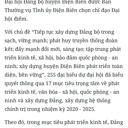
Đại hội Đảng bộ huyện Điện Biên được Ban
CHƯƠNG TRÌNH OCOP - MỖI XÃ
MỘT SẢN PHẨM
Thường vụ Tỉnh ủy Điện Biên chọn chỉ đạo Đại
hội điểm.
RADIO
Với chủ đề “Tiếp tục xây dựng Đảng bộ trong
sạch, vững mạnh; phát huy truyền thống đoàn
MEDIA CENTER
kết; đẩy mạnh đổi mới, sáng tạo; tập trung phát
E-Magazine
triển kinh tế, xã hội, bảo đảm quốc phòng - an
ninh; xây dựng huyện Điện Biên phát triển toàn
Video
diện, bền vững”, 255 đại biểu dự đại hội đã biểu
Media Chính trị
quyết thông qua 17 mục tiêu trọng tâm về phát
triển kinh tế, văn hóa - xã hội, quốc phòng - an
Media Kinh tế
ninh và xây dựng Đảng, xây dựng hệ thống
Media Văn hóa
chính trị trong nhiệm kỳ 2020 - 2025.
Media Xã hội
Theo đó, trong mục tiêu phát triển kinh tế, Đảng