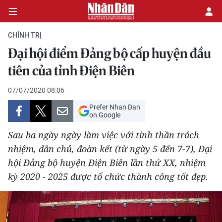
CHÍNH TRỊ
Đại hội điểm Đảng bộ cấp huyện đầu
CHÍNH TRỊ
tiên của tỉnh Điện Biên
KINH TẾ
07/07/2020 08:06
Prefer Nhan Dan
VĂN HÓA
on Google
Sau ba ngày ngày làm việc với tinh thần trách
XÃ HỘI
nhiệm, dân chủ, đoàn kết (từ ngày 5 đến 7-7), Đại
hội Đảng bộ huyện Điện Biên lần thứ XX, nhiệm
PHÁP LUẬT
kỳ 2020 - 2025 được tổ chức thành công tốt đẹp.
DU LỊCH
THẾ GIỚI