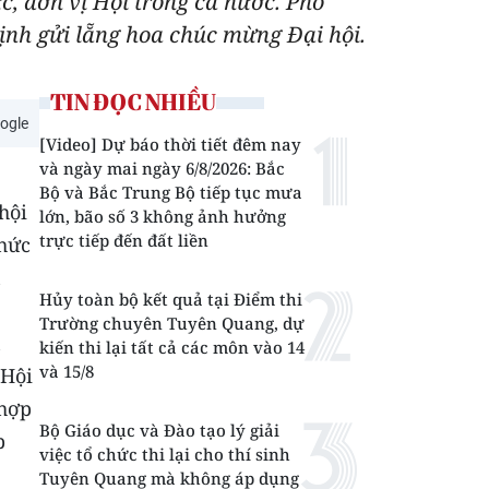
ức, đơn vị Hội trong cả nước. Phó
ịnh gửi lẵng hoa chúc mừng Đại hội.
TIN ĐỌC NHIỀU
ogle
[Video] Dự báo thời tiết đêm nay
và ngày mai ngày 6/8/2026: Bắc
Bộ và Bắc Trung Bộ tiếp tục mưa
hội
lớn, bão số 3 không ảnh hưởng
trực tiếp đến đất liền
chức
n
Hủy toàn bộ kết quả tại Điểm thi
Trường chuyên Tuyên Quang, dự
n
kiến thi lại tất cả các môn vào 14
và 15/8
 Hội
 hợp
Bộ Giáo dục và Đào tạo lý giải
p
việc tổ chức thi lại cho thí sinh
Tuyên Quang mà không áp dụng