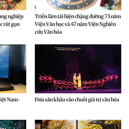
công nghiệp
Triển lãm tái hiện chặng đường 73 năm
ục rút gọn
Viện Văn học và 47 năm Viện Nghiên
cứu Văn hóa
Việt Nam-
Đưa sân khấu vào chuỗi giá trị văn hóa