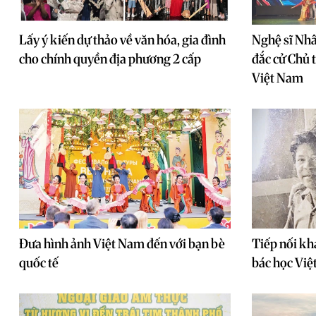
Lấy ý kiến dự thảo về văn hóa, gia đình
Nghệ sĩ Nhâ
cho chính quyền địa phương 2 cấp
đắc cử Chủ 
Việt Nam
Đưa hình ảnh Việt Nam đến với bạn bè
Tiếp nối kh
quốc tế
bác học Vi