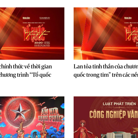
hính thức về thời gian
Lan tỏa tinh thần của chươn
chương trình “Tổ quốc
quốc trong tim” trên các nề