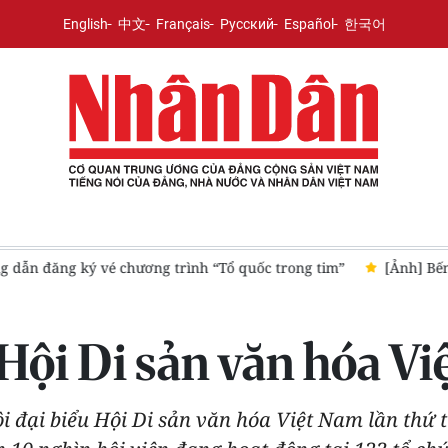
English
中文
Français
Русский
Español
한국어
[Ảnh] Bến Nhà Rồng khoác diện mạo mới sau 3 tháng chỉnh tr
 Hội Di sản văn hóa Vi
ội đại biểu Hội Di sản văn hóa Việt Nam lần thứ 