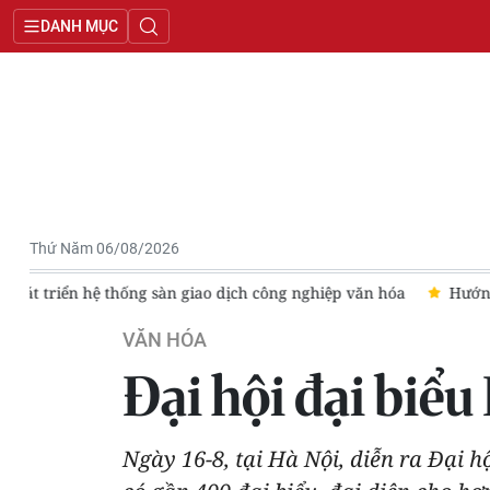
DANH MỤC
Thứ Năm 06/08/2026
óa
Hướng dẫn đăng ký vé chương trình “Tổ quốc trong tim”
VĂN HÓA
Đại hội đại biểu
Ngày 16-8, tại Hà Nội, diễn ra Ðại h