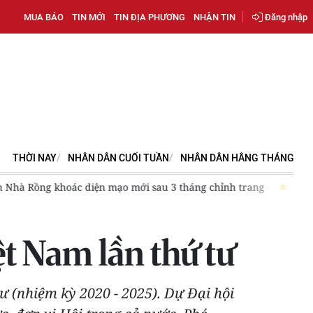
MUA BÁO
TIN MỚI
TIN ĐỊA PHƯƠNG
NHẬN TIN
Đăng nhập
THỜI NAY
NHÂN DÂN CUỐI TUẦN
NHÂN DÂN HẰNG THÁNG
ang
Đề xuất nghỉ 4 ngày liên tục dịp Ngày Văn hóa Việt Nam 2
ệt Nam lần thứ tư
tư (nhiệm kỳ 2020 - 2025). Dự Đại hội