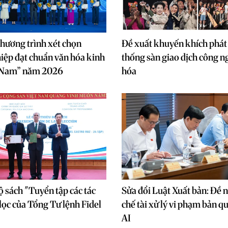
hương trình xét chọn
Đề xuất khuyến khích phát 
ệp đạt chuẩn văn hóa kinh
thống sàn giao dịch công n
 Nam” năm 2026
hóa
ộ sách "Tuyển tập các tác
Sửa đổi Luật Xuất bản: Đề 
ọc của Tổng Tư lệnh Fidel
chế tài xử lý vi phạm bản 
"
AI