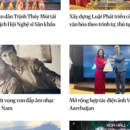
n dân Trịnh Thúy Mùi tái
Xây dựng Luật Phát triển 
tịch Hội Nghệ sĩ Sân khấu
văn hóa theo trình tự, thủ t
át vọng vun đắp âm nhạc
Mở rộng hợp tác điện ảnh 
ệt Nam
Azerbaijan