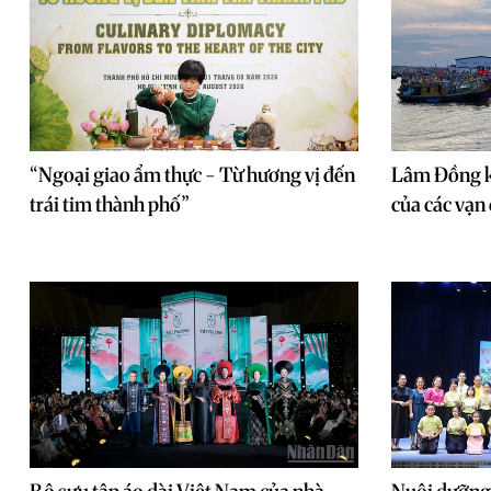
“Ngoại giao ẩm thực - Từ hương vị đến
Lâm Đồng k
trái tim thành phố”
của các vạn 