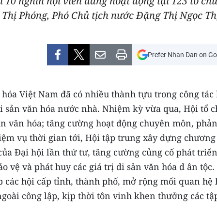
n 10 nghìn hội viên đang hoạt động tại 123 tổ ch
 Thị Phóng, Phó Chủ tịch nước Đặng Thị Ngọc Th
Prefer Nhan Dan on Go
 hóa Việt Nam đã có nhiều thành tựu trong công tác 
 di sản văn hóa nước nhà. Nhiệm kỳ vừa qua, Hội tổ 
sản văn hóa; tăng cường hoạt động chuyên môn, phả
ệm vụ thời gian tới, Hội tập trung xây dựng chương
ủa Đại hội lần thứ tư, tăng cường củng cố phát triể
o vệ và phát huy các giá trị di sản văn hóa d ân tộc.
p các hội cấp tỉnh, thành phố, mở rộng mối quan hệ
ngoài công lập, kịp thời tôn vinh khen thưởng các tậ