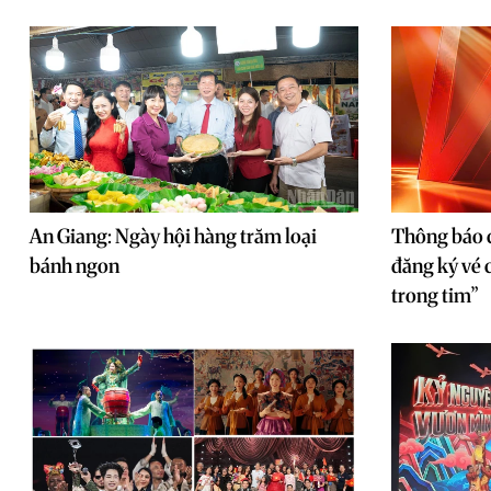
An Giang: Ngày hội hàng trăm loại
Thông báo c
bánh ngon
đăng ký vé 
trong tim”