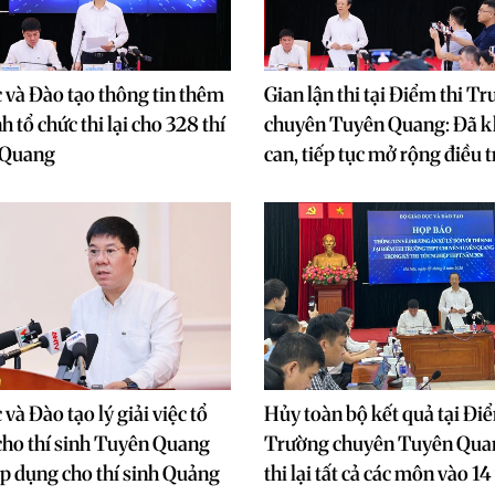
 và Đào tạo thông tin thêm
Gian lận thi tại Điểm thi T
h tổ chức thi lại cho 328 thí
chuyên Tuyên Quang: Đã kh
 Quang
can, tiếp tục mở rộng điều t
và Đào tạo lý giải việc tổ
Hủy toàn bộ kết quả tại Điể
i cho thí sinh Tuyên Quang
Trường chuyên Tuyên Quan
p dụng cho thí sinh Quảng
thi lại tất cả các môn vào 14