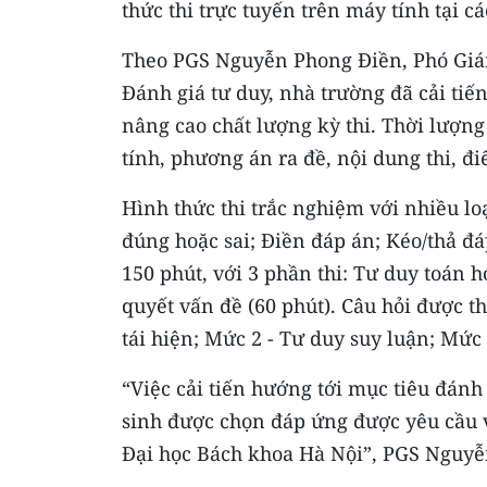
thức thi trực tuyến trên máy tính tại c
Theo PGS Nguyễn Phong Điền, Phó Giám
Đánh giá tư duy, nhà trường đã cải tiế
nâng cao chất lượng kỳ thi. Thời lượng 
tính, phương án ra đề, nội dung thi, đ
Hình thức thi trắc nghiệm với nhiều lo
đúng hoặc sai; Điền đáp án; Kéo/thả đá
150 phút, với 3 phần thi: Tư duy toán h
quyết vấn đề (60 phút). Câu hỏi được t
tái hiện; Mức 2 - Tư duy suy luận; Mức 
“Việc cải tiến hướng tới mục tiêu đánh 
sinh được chọn đáp ứng được yêu cầu về
Đại học Bách khoa Hà Nội”, PGS Nguyễ