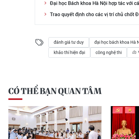
Đại học Bách khoa Hà Nội hợp tác với c
Trao quyết định cho các vị trí chủ chốt
đánh giá tư duy
đại học bách khoa Hà 
khảo thí hiện đại
công nghệ thi
CÓ THỂ BẠN QUAN TÂM