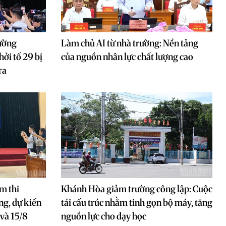
rường
Làm chủ AI từ nhà trường: Nền tảng
ởi tố 29 bị
của nguồn nhân lực chất lượng cao
ra
m thi
Khánh Hòa giảm trường công lập: Cuộc
g, dự kiến
tái cấu trúc nhằm tinh gọn bộ máy, tăng
 và 15/8
nguồn lực cho dạy học