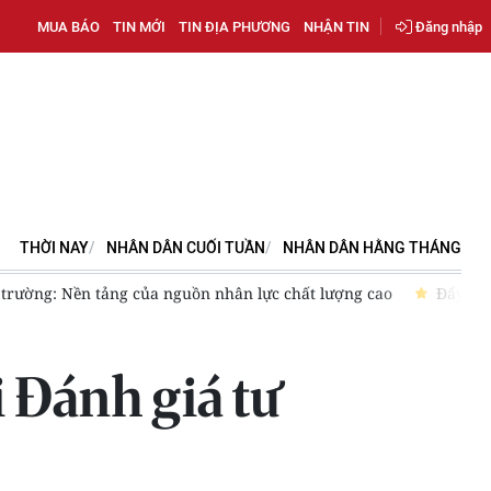
MUA BÁO
TIN MỚI
TIN ĐỊA PHƯƠNG
NHẬN TIN
Đăng nhập
THỜI NAY
NHÂN DÂN CUỐI TUẦN
NHÂN DÂN HẰNG THÁNG
trường: Nền tảng của nguồn nhân lực chất lượng cao
Đẩy mạn
i Đánh giá tư