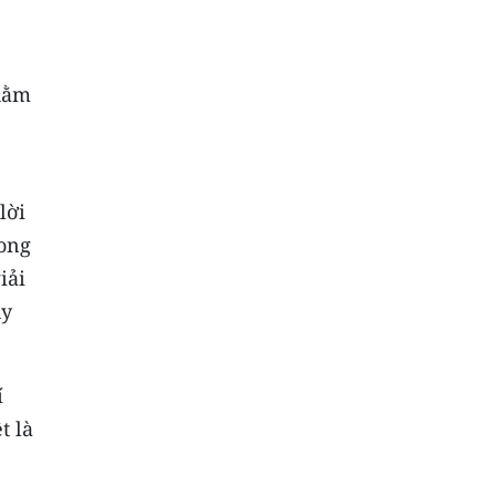
nhằm
lời
rong
iải
uy
í
t là