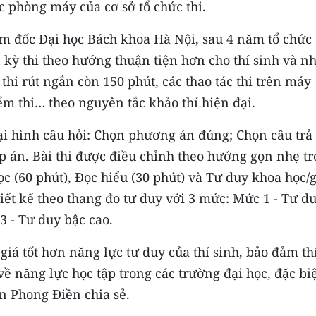
ác phòng máy của cơ sở tổ chức thi.
 đốc Đại học Bách khoa Hà Nội, sau 4 năm tổ chức
n kỳ thi theo hướng thuận tiện hơn cho thí sinh và 
thi rút ngắn còn 150 phút, các thao tác thi trên máy
iểm thi… theo nguyên tắc khảo thí hiện đại.
ại hình câu hỏi: Chọn phương án đúng; Chọn câu trả 
p án. Bài thi được điều chỉnh theo hướng gọn nhẹ t
ọc (60 phút), Đọc hiểu (30 phút) và Tư duy khoa học/g
hiết kế theo thang đo tư duy với 3 mức: Mức 1 - Tư d
3 - Tư duy bậc cao.
giá tốt hơn năng lực tư duy của thí sinh, bảo đảm th
 năng lực học tập trong các trường đại học, đặc biệ
n Phong Điền chia sẻ.