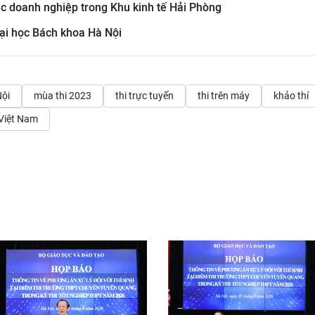
ác doanh nghiệp trong Khu kinh tế Hải Phòng
 Đại học Bách khoa Hà Nội
Nội
mùa thi 2023
thi trực tuyến
thi trên máy
khảo thí
Việt Nam