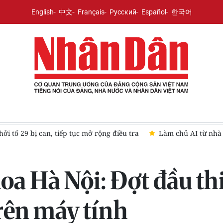
English
中文
Français
Русский
Español
한국어
ởi tố 29 bị can, tiếp tục mở rộng điều tra
Làm chủ AI từ nhà 
oa Hà Nội: Đợt đầu th
trên máy tính