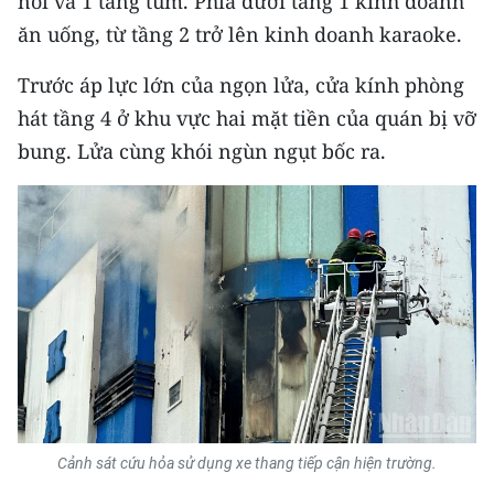
nổi và 1 tầng tum. Phía dưới tầng 1 kinh doanh
Media Pháp luật
ăn uống, từ tầng 2 trở lên kinh doanh karaoke.
Media Du lịch
Trước áp lực lớn của ngọn lửa, cửa kính phòng
Media Thế giới
hát tầng 4 ở khu vực hai mặt tiền của quán bị vỡ
bung. Lửa cùng khói ngùn ngụt bốc ra.
Media Thể thao
Media Giáo dục
Media Y tế
Media Khoa học - Công nghệ
Media Môi trường
Ảnh
Infographic
Cảnh sát cứu hỏa sử dụng xe thang tiếp cận hiện trường.