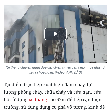
ENGLISH
中文
FRANÇAIS
Play
РУССКИЙ
Video
ESPAÑOL
한국어
Xe thang chuyên dụng đưa các chiến sĩ tiếp cận tầng 4 tòa nhà nơi
xảy ra hỏa hoạn. (Video: ANH ĐÀO)
Tại điểm trực tiếp xuất hiện đám cháy, lực
lượng phòng cháy, chữa cháy và cứu nạn, cứu
hộ sử dụng
xe thang
cao 52m để tiếp cận hiện
trường, sử dụng dụng cụ phá vỡ tường, kính để