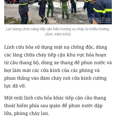
CHUYÊN ĐỀ
CÁC CHUYÊN TRANG
Lực lượng chức năng tiếp cận hiện trường vụ cháy từ nhiều hướng.
(Ảnh: ANH ĐÀO)
VỀ BÁO NHÂN DÂN
Lính cứu hỏa sử dụng mặt nạ chống độc, dùng
THỜI NAY
các lăng chữa cháy tiếp cận khu vực hỏa hoạn
từ cầu thang bộ, dùng xe thang để phun nước và
NHÂN DÂN CUỐI TUẦN
bọt làm mát các cửa kính của các phòng và
NHÂN DÂN HẰNG THÁNG
phun thẳng vào đám cháy nơi cửa kính cường
lực đã vỡ.
MUA BÁO
Một mũi lính cứu hỏa khác tiếp cận cầu thang
ĐỌC BÁO IN
thoát hiểm phía sau quán để phun nước dập
lửa, phòng cháy lan.