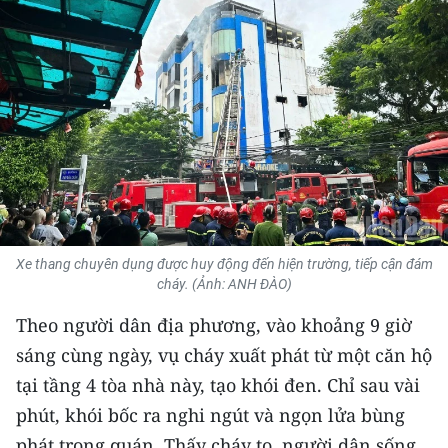
THỂ THAO
GIÁO DỤC
Y TẾ
KHOA HỌC - CÔNG NGHỆ
MÔI TRƯỜNG
BẠN ĐỌC
Xe thang chuyên dụng được huy động đến hiện trường, tiếp cận đám
cháy. (Ảnh: ANH ĐÀO)
KIỂM CHỨNG THÔNG TIN
Theo người dân địa phương, vào khoảng 9 giờ
sáng cùng ngày, vụ cháy xuất phát từ một căn hộ
TRI THỨC CHUYÊN SÂU
tại tầng 4 tòa nhà này, tạo khói đen. Chỉ sau vài
54 DÂN TỘC VIỆT NAM
phút, khói bốc ra nghi ngút và ngọn lửa bùng
phát trong quán. Thấy cháy to, người dân sống