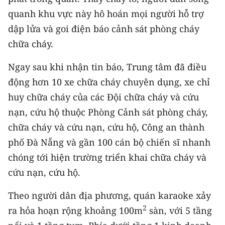
CHƯƠNG TRÌNH OCOP - MỖI XÃ
quanh khu vực này hô hoán mọi người hỗ trợ
MỘT SẢN PHẨM
dập lửa và goi điện báo cảnh sát phòng cháy
chữa cháy.
RADIO
Ngay sau khi nhận tin báo, Trung tâm đã điều
MEDIA CENTER
động hơn 10 xe chữa cháy chuyên dụng, xe chỉ
huy chữa cháy của các Đội chữa cháy và cứu
E-Magazine
nạn, cứu hộ thuộc Phòng Cảnh sát phòng cháy,
Video
chữa cháy và cứu nạn, cứu hộ, Công an thành
Media Chính trị
phố Đà Nẵng và gần 100 cán bộ chiến sĩ nhanh
chóng tới hiện trường triển khai chữa cháy và
Media Kinh tế
cứu nạn, cứu hộ.
Media Văn hóa
Theo người dân địa phương, quán karaoke xảy
Media Xã hội
2
ra hỏa hoạn rộng khoảng 100m
sàn, với 5 tầng