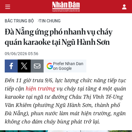
BẮC TRUNG BỘ
TIN CHUNG
Đà Nẵng ứng phó nhanh vụ cháy
CHÍNH TRỊ
quán karaoke tại Ngũ Hành Sơn
KINH TẾ
09/06/2026 05:56
Prefer Nhan Dan
VĂN HÓA
on Google
Đến 11 giờ trưa 9/6, lực lượng chức năng tiếp tục
XÃ HỘI
tiếp cận
hiện trường
vụ cháy tại tầng 4 một quán
karaoke tại ngã tư đường Châu Thị Vĩnh Tế-Ung
PHÁP LUẬT
Văn Khiêm (phường Ngũ Hành Sơn, thành phố
DU LỊCH
Đà Nẵng), phun nước làm mát hiện trường, ngăn
không cho đám cháy bùng phát trở lại.
THẾ GIỚI