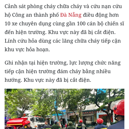
TIN MỚI
Cảnh sát phòng cháy chữa cháy và cứu nạn cứu
hộ Công an thành phố
Đà Nẵng
điều động hơn
TIN ĐỊA PHƯƠNG
10 xe chuyên dụng cùng gần 100 cán bộ chiến sĩ
đến hiện trường. Khu vực này đã bị cắt điện.
Trung du và miền núi phía Bắc
Lính cứu hỏa dùng các lăng chữa cháy tiếp cận
Đồng bằng sông Hồng
khu vực hỏa hoạn.
Bắc Trung Bộ
Ghi nhận tại hiện trường, lực lượng chức năng
Duyên hải Nam Trung Bộ và Tây
tiếp cận hiện trường đám cháy bằng nhiều
Nguyên
hướng. Khu vực này đã bị cắt điện.
Đông Nam Bộ
Đồng bằng sông Cửu Long
Chuyên trang Hà Nội
Chuyên trang TP. Hồ Chí Minh