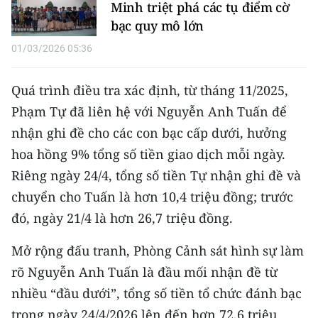
Media Pháp luật
Minh triệt phá các tụ điểm cờ
bạc quy mô lớn
Media Du lịch
01/03/2026 05:36
Media Thế giới
Quá trình điều tra xác định, từ tháng 11/2025,
Media Thể thao
Phạm Tự đã liên hệ với Nguyễn Anh Tuấn để
Media Giáo dục
nhận ghi đề cho các con bạc cấp dưới, hưởng
hoa hồng 9% tổng số tiền giao dịch mỗi ngày.
Media Y tế
Riêng ngày 24/4, tổng số tiền Tự nhận ghi đề và
Media Khoa học - Công nghệ
chuyển cho Tuấn là hơn 10,4 triệu đồng; trước
đó, ngày 21/4 là hơn 26,7 triệu đồng.
Media Môi trường
Mở rộng đấu tranh, Phòng Cảnh sát hình sự làm
Ảnh
rõ Nguyễn Anh Tuấn là đầu mối nhận đề từ
Infographic
nhiều “đầu dưới”, tổng số tiền tổ chức đánh bạc
trong ngày 24/4/2026 lên đến hơn 72,6 triệu