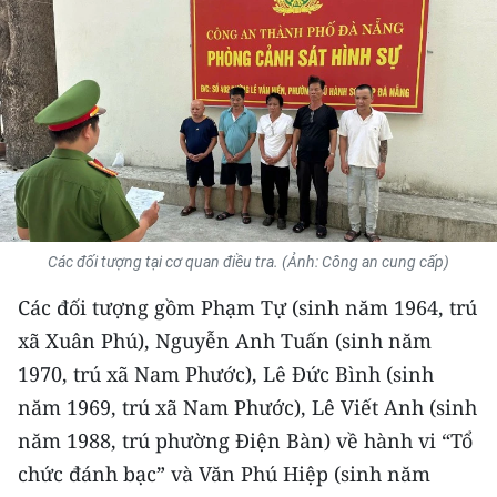
THỂ THAO
GIÁO DỤC
Y TẾ
KHOA HỌC - CÔNG NGHỆ
MÔI TRƯỜNG
Các đối tượng tại cơ quan điều tra. (Ảnh: Công an cung cấp)
BẠN ĐỌC
Các đối tượng gồm Phạm Tự (sinh năm 1964, trú
xã Xuân Phú), Nguyễn Anh Tuấn (sinh năm
KIỂM CHỨNG THÔNG TIN
1970, trú xã Nam Phước), Lê Đức Bình (sinh
TRI THỨC CHUYÊN SÂU
năm 1969, trú xã Nam Phước), Lê Viết Anh (sinh
năm 1988, trú phường Điện Bàn) về hành vi “Tổ
54 DÂN TỘC VIỆT NAM
chức đánh bạc” và Văn Phú Hiệp (sinh năm