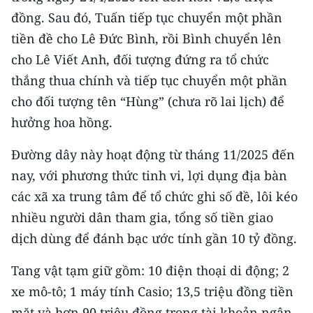
TIN MỚI
đồng. Sau đó, Tuấn tiếp tục chuyển một phần
tiền đề cho Lê Đức Bình, rồi Bình chuyển lên
TIN ĐỊA PHƯƠNG
cho Lê Viết Anh, đối tượng đứng ra tổ chức
Trung du và miền núi phía Bắc
thắng thua chính và tiếp tục chuyển một phần
cho đối tượng tên “Hùng” (chưa rõ lai lịch) để
Đồng bằng sông Hồng
hưởng hoa hồng.
Bắc Trung Bộ
Đường dây này hoạt động từ tháng 11/2025 đến
Duyên hải Nam Trung Bộ và Tây
nay, với phương thức tinh vi, lợi dụng địa bàn
Nguyên
các xã xa trung tâm để tổ chức ghi số đề, lôi kéo
nhiều người dân tham gia, tổng số tiền giao
Đông Nam Bộ
dịch dùng để đánh bạc ước tính gần 10 tỷ đồng.
Đồng bằng sông Cửu Long
Tang vật tạm giữ gồm: 10 điện thoại di động; 2
Chuyên trang Hà Nội
xe mô-tô; 1 máy tính Casio; 13,5 triệu đồng tiền
Chuyên trang TP. Hồ Chí Minh
mặt và hơn 90 triệu đồng trong tài khoản ngân