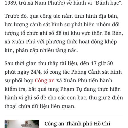
1989, trú xã Nam Phước) về hành vi “Đánh bạc”.
CHƯƠNG TRÌNH OCOP - MỖI XÃ
MỘT SẢN PHẨM
Trước đó, qua công tác nắm tình hình địa bàn,
lực lượng cảnh sát hình sự phát hiện nhóm đối
RADIO
tượng tổ chức ghi số đề tại khu vực thôn Bà Rén,
xã Xuân Phú với phương thức hoạt động khép
MEDIA CENTER
kín, phân cấp nhiều tầng nấc.
E-Magazine
Sau thời gian thu thập tài liệu, đến 17 giờ 50
Video
phút ngày 24/4, tổ công tác Phòng Cảnh sát hình
sự phối hợp
Media Chính trị
Công an
xã Xuân Phú tiến hành
kiểm tra, bắt quả tang Phạm Tự đang thực hiện
Media Kinh tế
hành vi ghi số đề cho các con bạc, thu giữ 2 điện
Media Văn hóa
thoại chứa dữ liệu liên quan.
Media Xã hội
Công an Thành phố Hồ Chí