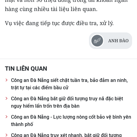
hàng cùng nhiều tài liệu liên quan.
CHUYÊN ĐỀ
Vụ việc đang tiếp tục được điều tra, xử lý.
CÁC CHUYÊN TRANG
ANH ĐÀO
VỀ BÁO NHÂN DÂN
THỜI NAY
TIN LIÊN QUAN
NHÂN DÂN CUỐI TUẦN
Công an Đà Nẵng siết chặt tuần tra, bảo đảm an ninh,
trật tự tại các điểm bầu cử
NHÂN DÂN HẰNG THÁNG
Công an Đà Nẵng bắt giữ đối tượng truy nã đặc biệt
MUA BÁO
nguy hiểm lẩn trốn trên địa bàn
Công an Đà Nẵng - Lực lượng nòng cốt bảo vệ bình yên
ĐỌC BÁO IN
thành phố
Công an Đà Nẵng truy xét nhanh, bắt giữ đối tượng