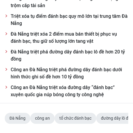
ENGLISH
trộm cắp tài sản
Triệt xóa tụ điểm đánh bạc quy mô lớn tại trung tâm Đà
中文
Nẵng
FRANÇAIS
Đà Nẵng triệt xóa 2 điểm mua bán thiết bị phục vụ
đánh bạc, thu giữ số lượng lớn tang vật
РУССКИЙ
Đà Nẵng triệt phá đường dây đánh bạc lô đề hơn 20 tỷ
đồng
ESPAÑOL
Công an Đà Nẵng triệt phá đường dây đánh bạc dưới
한국어
hình thức ghi số đề hơn 10 tỷ đồng
Công an Đà Nẵng triệt xóa đường dây “đánh bạc”
xuyên quốc gia núp bóng công ty công nghệ
Đà Nẵng
công an
tổ chức đánh bạc
đường dây lô đề