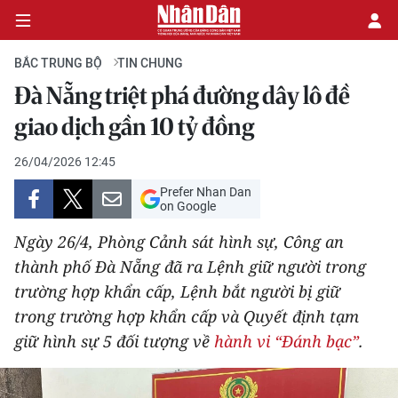
BẮC TRUNG BỘ
TIN CHUNG
Đà Nẵng triệt phá đường dây lô đề
CHÍNH TRỊ
giao dịch gần 10 tỷ đồng
KINH TẾ
26/04/2026 12:45
Prefer Nhan Dan
VĂN HÓA
on Google
Ngày 26/4, Phòng Cảnh sát hình sự, Công an
XÃ HỘI
thành phố Đà Nẵng đã ra Lệnh giữ người trong
trường hợp khẩn cấp, Lệnh bắt người bị giữ
PHÁP LUẬT
trong trường hợp khẩn cấp và Quyết định tạm
DU LỊCH
giữ hình sự 5 đối tượng về
hành vi “Đánh bạc”
.
THẾ GIỚI