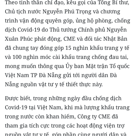
Theo tinh thần chỉ đạo, kêu gọi của Tổng Bí thư,
Media Pháp luật
Chủ tịch nước Nguyễn Phú Trọng và chương
Media Du lịch
trình vận động quyên góp, ủng hộ phòng, chống
dịch Covid-19 do Thủ tướng Chính phủ Nguyễn
Media Thế giới
Xuân Phúc phát động, CME và đối tác Nhật Bản
Media Thể thao
đã chung tay đóng góp 15 nghìn khẩu trang y tế
Media Giáo dục
và 100 nghìn móc cài khẩu trang chống đau tai,
mong muốn thông qua Ủy ban Mặt trận Tổ quốc
Media Y tế
Việt Nam TP Đà Nẵng gửi tới người dân Đà
Media Khoa học - Công nghệ
Nẵng nguồn vật tư y tế thiết thực này.
Media Môi trường
Được biết, trong những ngày đầu chống dịch
Covid-19 tại Việt Nam, khi mà lượng khẩu trang
Ảnh
trong nước còn khan hiếm, Công ty CME đã
Infographic
tham gia tích cực trong các hoạt động viện trợ
nguồn vật tư y tế, góp phần cùng người dân và