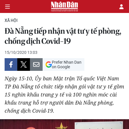
XÃ HỘI
Đà Nẵng tiếp nhận vật tư y tế phòng,
CHÍNH TRỊ
chống dịch Covid-19
KINH TẾ
15/10/2020 13:03
Prefer Nhan Dan
VĂN HÓA
on Google
Ngày 15-10, Ủy ban Mặt trận Tổ quốc Việt Nam
XÃ HỘI
TP Đà Nẵng tổ chức tiếp nhận gói vật tư y tế gồm
15 nghìn khẩu trang y tế và 100 nghìn móc cài
PHÁP LUẬT
khẩu trang hỗ trợ người dân Đà Nẵng phòng,
DU LỊCH
chống dịch Covid-19.
THẾ GIỚI