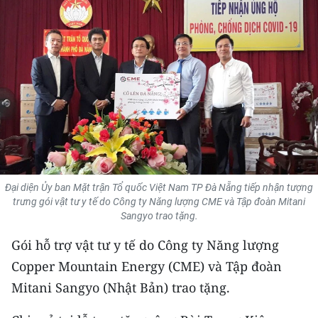
THỂ THAO
GIÁO DỤC
Y TẾ
KHOA HỌC - CÔNG NGHỆ
MÔI TRƯỜNG
BẠN ĐỌC
Đại diện Ủy ban Mặt trận Tổ quốc Việt Nam TP Đà Nẵng tiếp nhận tượng
trưng gói vật tư y tế do Công ty Năng lượng CME và Tập đoàn Mitani
Sangyo trao tặng.
KIỂM CHỨNG THÔNG TIN
Gói hỗ trợ vật tư y tế do Công ty Năng lượng
TRI THỨC CHUYÊN SÂU
Copper Mountain Energy (CME) và Tập đoàn
Mitani Sangyo (Nhật Bản) trao tặng.
54 DÂN TỘC VIỆT NAM