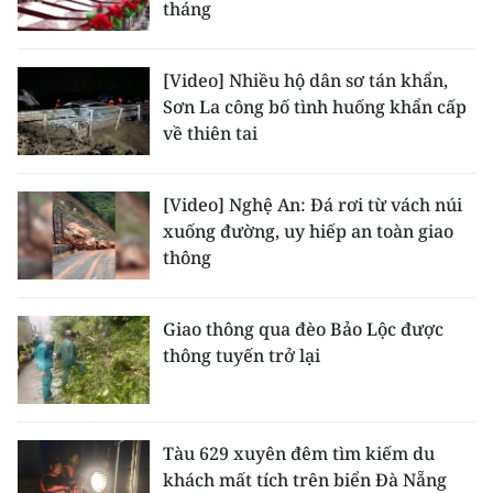
tháng
CHUYÊN ĐỀ
[Video] Nhiều hộ dân sơ tán khẩn,
CÁC CHUYÊN TRANG
Sơn La công bố tình huống khẩn cấp
về thiên tai
VỀ BÁO NHÂN DÂN
[Video] Nghệ An: Đá rơi từ vách núi
THỜI NAY
xuống đường, uy hiếp an toàn giao
thông
NHÂN DÂN CUỐI TUẦN
Giao thông qua đèo Bảo Lộc được
NHÂN DÂN HẰNG THÁNG
thông tuyến trở lại
MUA BÁO
ĐỌC BÁO IN
Tàu 629 xuyên đêm tìm kiếm du
khách mất tích trên biển Đà Nẵng