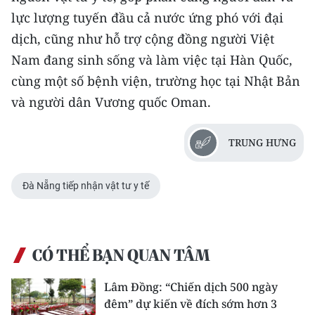
TIN MỚI
lực lượng tuyến đầu cả nước ứng phó với đại
dịch, cũng như hỗ trợ cộng đồng người Việt
TIN ĐỊA PHƯƠNG
Nam đang sinh sống và làm việc tại Hàn Quốc,
Trung du và miền núi phía Bắc
cùng một số bệnh viện, trường học tại Nhật Bản
và người dân Vương quốc Oman.
Đồng bằng sông Hồng
Bắc Trung Bộ
TRUNG HƯNG
Duyên hải Nam Trung Bộ và Tây
Đà Nẵng tiếp nhận vật tư y tế
Nguyên
Đông Nam Bộ
Đồng bằng sông Cửu Long
CÓ THỂ BẠN QUAN TÂM
Chuyên trang Hà Nội
Lâm Đồng: “Chiến dịch 500 ngày
đêm” dự kiến về đích sớm hơn 3
Chuyên trang TP. Hồ Chí Minh