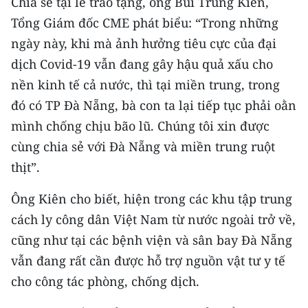
Chia sẻ tại lễ trao tặng, ông Bùi Trung Kiên,
CHƯƠNG TRÌNH OCOP - MỖI XÃ
Tổng Giám đốc CME phát biểu: “Trong những
MỘT SẢN PHẨM
ngày này, khi mà ảnh hưởng tiêu cực của đại
dịch Covid-19 vẫn đang gây hậu quả xấu cho
RADIO
nền kinh tế cả nước, thì tại miền trung, trong
MEDIA CENTER
đó có TP Đà Nẵng, bà con ta lại tiếp tục phải oằn
mình chống chịu bão lũ. Chúng tôi xin được
E-Magazine
cùng chia sẻ với Đà Nẵng và miền trung ruột
Video
thịt”.
Media Chính trị
Ông Kiên cho biết, hiện trong các khu tập trung
cách ly công dân Việt Nam từ nước ngoài trở về,
Media Kinh tế
cũng như tại các bệnh viện và sân bay Đà Nẵng
Media Văn hóa
vẫn đang rất cần được hỗ trợ nguồn vật tư y tế
cho công tác phòng, chống dịch.
Media Xã hội