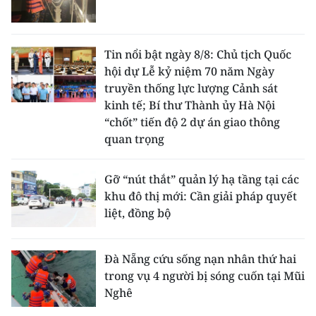
ENGLISH
中文
Tin nổi bật ngày 8/8: Chủ tịch Quốc
hội dự Lễ kỷ niệm 70 năm Ngày
FRANÇAIS
truyền thống lực lượng Cảnh sát
kinh tế; Bí thư Thành ủy Hà Nội
РУССКИЙ
“chốt” tiến độ 2 dự án giao thông
quan trọng
ESPAÑOL
한국어
Gỡ “nút thắt” quản lý hạ tầng tại các
khu đô thị mới: Cần giải pháp quyết
liệt, đồng bộ
Đà Nẵng cứu sống nạn nhân thứ hai
trong vụ 4 người bị sóng cuốn tại Mũi
Nghê