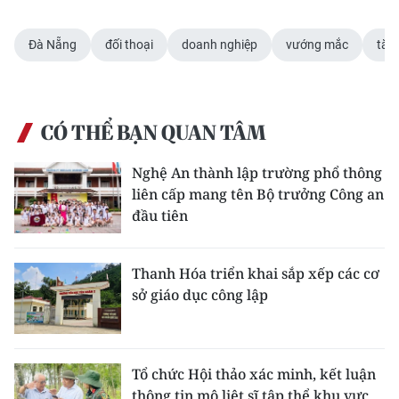
Đà Nẵng
đối thoại
doanh nghiệp
vướng mắc
tăn
CÓ THỂ BẠN QUAN TÂM
Nghệ An thành lập trường phổ thông
liên cấp mang tên Bộ trưởng Công an
đầu tiên
Thanh Hóa triển khai sắp xếp các cơ
sở giáo dục công lập
Tổ chức Hội thảo xác minh, kết luận
thông tin mộ liệt sĩ tập thể khu vực