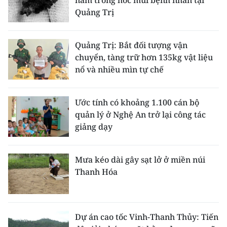
năm trong hốc mũi bệnh nhân tại
Quảng Trị
Quảng Trị: Bắt đối tượng vận
chuyển, tàng trữ hơn 135kg vật liệu
nổ và nhiều mìn tự chế
Ước tính có khoảng 1.100 cán bộ
quản lý ở Nghệ An trở lại công tác
giảng dạy
Mưa kéo dài gây sạt lở ở miền núi
Thanh Hóa
Dự án cao tốc Vinh-Thanh Thủy: Tiến