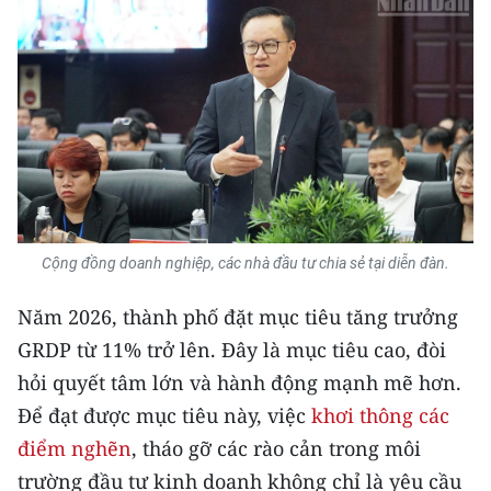
TIN MỚI
TIN ĐỊA PHƯƠNG
Trung du và miền núi phía Bắc
Đồng bằng sông Hồng
Bắc Trung Bộ
Cộng đồng doanh nghiệp, các nhà đầu tư chia sẻ tại diễn đàn.
Duyên hải Nam Trung Bộ và Tây
Nguyên
Năm 2026, thành phố đặt mục tiêu tăng trưởng
Đông Nam Bộ
GRDP từ 11% trở lên. Đây là mục tiêu cao, đòi
hỏi quyết tâm lớn và hành động mạnh mẽ hơn.
Đồng bằng sông Cửu Long
Để đạt được mục tiêu này, việc
khơi thông các
Chuyên trang Hà Nội
điểm nghẽn
, tháo gỡ các rào cản trong môi
trường đầu tư kinh doanh không chỉ là yêu cầu
Chuyên trang TP. Hồ Chí Minh