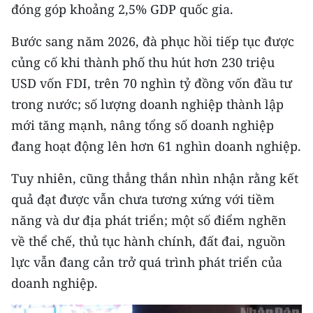
Media Pháp luật
đóng góp khoảng 2,5% GDP quốc gia.
Media Du lịch
Bước sang năm 2026, đà phục hồi tiếp tục được
củng cố khi thành phố thu hút hơn 230 triệu
Media Thế giới
USD vốn FDI, trên 70 nghìn tỷ đồng vốn đầu tư
Media Thể thao
trong nước; số lượng doanh nghiệp thành lập
mới tăng mạnh, nâng tổng số doanh nghiệp
Media Giáo dục
đang hoạt động lên hơn 61 nghìn doanh nghiệp.
Media Y tế
Tuy nhiên, cũng thẳng thắn nhìn nhận rằng kết
Media Khoa học - Công nghệ
quả đạt được vẫn chưa tương xứng với tiềm
năng và dư địa phát triển; một số điểm nghẽn
Media Môi trường
về thể chế, thủ tục hành chính, đất đai, nguồn
Ảnh
lực vẫn đang cản trở quá trình phát triển của
doanh nghiệp.
Infographic