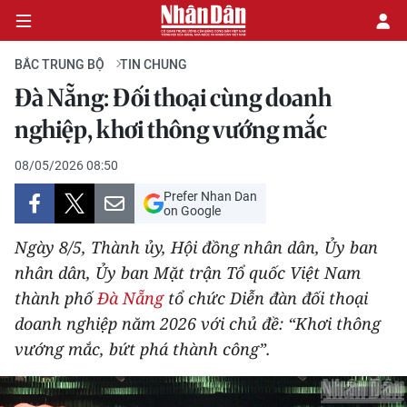
BẮC TRUNG BỘ
TIN CHUNG
Đà Nẵng: Đối thoại cùng doanh
CHÍNH TRỊ
nghiệp, khơi thông vướng mắc
KINH TẾ
08/05/2026 08:50
Prefer Nhan Dan
VĂN HÓA
on Google
Ngày 8/5, Thành ủy, Hội đồng nhân dân, Ủy ban
XÃ HỘI
nhân dân, Ủy ban Mặt trận Tổ quốc Việt Nam
thành phố
Đà Nẵng
tổ chức Diễn đàn đối thoại
PHÁP LUẬT
doanh nghiệp năm 2026 với chủ đề: “Khơi thông
DU LỊCH
vướng mắc, bứt phá thành công”.
THẾ GIỚI