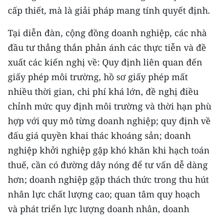
cấp thiết, mà là giải pháp mang tính quyết định.
CHUYÊN ĐỀ
Tại diễn đàn, cộng đồng doanh nghiệp, các nhà
CÁC CHUYÊN TRANG
đầu tư thẳng thắn phản ánh các thực tiễn và đề
xuất các kiến nghị về: Quy định liên quan đến
VỀ BÁO NHÂN DÂN
giấy phép môi trường, hồ sơ giấy phép mất
nhiều thời gian, chi phí khá lớn, đề nghị điều
THỜI NAY
chỉnh mức quy định môi trường và thời hạn phù
hợp với quy mô từng doanh nghiệp; quy định về
NHÂN DÂN CUỐI TUẦN
đấu giá quyền khai thác khoáng sản; doanh
NHÂN DÂN HẰNG THÁNG
nghiệp khởi nghiệp gặp khó khăn khi hạch toán
thuế, cần có đường dây nóng để tư vấn dễ dàng
MUA BÁO
hơn; doanh nghiệp gặp thách thức trong thu hút
ĐỌC BÁO IN
nhân lực chất lượng cao; quan tâm quy hoạch
và phát triển lực lượng doanh nhân, doanh