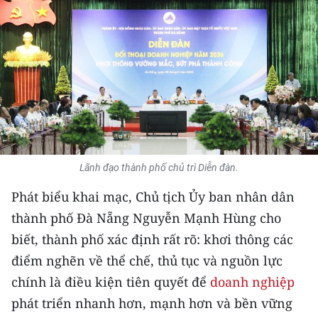
THỂ THAO
GIÁO DỤC
Y TẾ
KHOA HỌC - CÔNG NGHỆ
MÔI TRƯỜNG
Lãnh đạo thành phố chủ trì Diễn đàn.
BẠN ĐỌC
Phát biểu khai mạc, Chủ tịch Ủy ban nhân dân
thành phố Đà Nẵng Nguyễn Mạnh Hùng cho
KIỂM CHỨNG THÔNG TIN
biết, thành phố xác định rất rõ: khơi thông các
TRI THỨC CHUYÊN SÂU
điểm nghẽn về thể chế, thủ tục và nguồn lực
chính là điều kiện tiên quyết để
doanh nghiệp
54 DÂN TỘC VIỆT NAM
phát triển nhanh hơn, mạnh hơn và bền vững