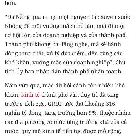
hơn.
CHƯƠNG TRÌNH OCOP - MỖI XÃ
MỘT SẢN PHẨM
“Đà Nẵng quán triệt một nguyên tắc xuyên suốt:
Không để một vướng mắc nhỏ làm mất đi một
RADIO
cơ hội lớn của doanh nghiệp và của thành phố.
Thành phố không chỉ lắng nghe, mà sẽ hành
MEDIA CENTER
động thực chất, xử lý dứt điểm, đến cùng các
E-Magazine
khó khăn, vướng mắc của doanh nghiệp”, Chủ
tịch Ủy ban nhân dân thành phố nhấn mạnh.
Video
Năm vừa qua, mặc dù bối cảnh còn nhiều khó
Media Chính trị
khăn,
kinh tế
thành phố vẫn duy trì đà tăng
Media Kinh tế
trưởng tích cực. GRDP ước đạt khoảng 316
Media Văn hóa
nghìn tỷ đồng, tăng trưởng hơn 9%, thuộc nhóm
các địa phương có mức tăng trưởng khá của cả
Media Xã hội
nước; quy mô kinh tế tiếp tục được mở rộng,