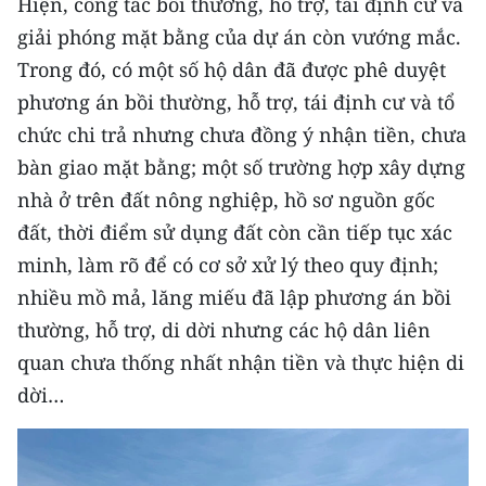
Hiện, công tác bồi thường, hỗ trợ, tái định cư và
ENGLISH
giải phóng mặt bằng của dự án còn vướng mắc.
中文
Trong đó, có một số hộ dân đã được phê duyệt
phương án bồi thường, hỗ trợ, tái định cư và tổ
FRANÇAIS
chức chi trả nhưng chưa đồng ý nhận tiền, chưa
bàn giao mặt bằng; một số trường hợp xây dựng
РУССКИЙ
nhà ở trên đất nông nghiệp, hồ sơ nguồn gốc
ESPAÑOL
đất, thời điểm sử dụng đất còn cần tiếp tục xác
minh, làm rõ để có cơ sở xử lý theo quy định;
한국어
nhiều mồ mả, lăng miếu đã lập phương án bồi
thường, hỗ trợ, di dời nhưng các hộ dân liên
quan chưa thống nhất nhận tiền và thực hiện di
dời…