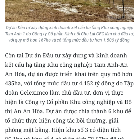
TIN MỚI
TIN ĐỊA PHƯƠNG
Dự án Đầu tư xây dựng kinh doanh kết cấu hạ tầng Khu công nghiệp
Tam Anh 1 do Công ty Cổ phần Kính nổi Chu Lai-CFG làm chủ đầu tư,
Trung du và miền núi phía Bắc
với quy mô hơn 167ha và có tổng mức đầu tư hơn 1.500 tỷ đồng.
Đồng bằng sông Hồng
Còn tại Dự án Đầu tư xây dựng và kinh doanh
Bắc Trung Bộ
kết cấu hạ tầng Khu công nghiệp Tam Anh-An
An Hòa, dự án được triển khai trên quy mô hơn
Duyên hải Nam Trung Bộ và Tây
435ha, với tổng mức đầu tư 4.152 tỷ đồng do Tập
Nguyên
đoàn Geleximco làm chủ đầu tư, đơn vị thực
Đông Nam Bộ
hiện là Công ty Cổ phần Khu công nghiệp và Đô
thị An An Hòa. Dự án được chia thành 6 khu để
Đồng bằng sông Cửu Long
tổ chức thực hiện công tác bồi thường, giải
Chuyên trang Hà Nội
phóng mặt bằng. Hiện khu số 3 có diện tích
Chuyên trang TP. Hồ Chí Minh