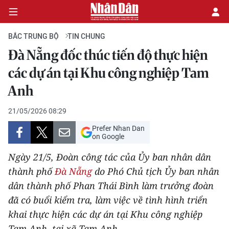
BẮC TRUNG BỘ
TIN CHUNG
Đà Nẵng đốc thúc tiến độ thực hiện
CHÍNH TRỊ
các dự án tại Khu công nghiệp Tam
Anh
KINH TẾ
21/05/2026 08:29
VĂN HÓA
Prefer Nhan Dan
on Google
XÃ HỘI
Ngày 21/5, Đoàn công tác của Ủy ban nhân dân
PHÁP LUẬT
thành phố
Đà Nẵng
do Phó Chủ tịch Ủy ban nhân
dân thành phố Phan Thái Bình làm trưởng đoàn
DU LỊCH
đã có buổi kiểm tra, làm việc về tình hình triển
khai thực hiện các dự án tại Khu công nghiệp
THẾ GIỚI
Tam Anh, tại xã Tam Anh.