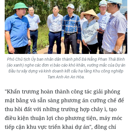
Phó Chủ tịch Ủy ban nhân dân thành phố Đà Nẵng Phan Thái Bình
(áo xanh) nghe các đơn vị báo cáo khó khăn, vướng mắc của Dự án
Đầu tư xây dựng và kinh doanh kết cấu hạ tầng Khu công nghiệp
Tam Anh-An An Hòa.
"Khẩn trương hoàn thành công tác giải phóng
mặt bằng và sẵn sàng phương án cưỡng chế để
thu hồi đất với những trường hợp chây ì, tạo
điều kiện thuận lợi cho phương tiện, máy móc
tiếp cận khu vực triển khai dự án", đồng chí