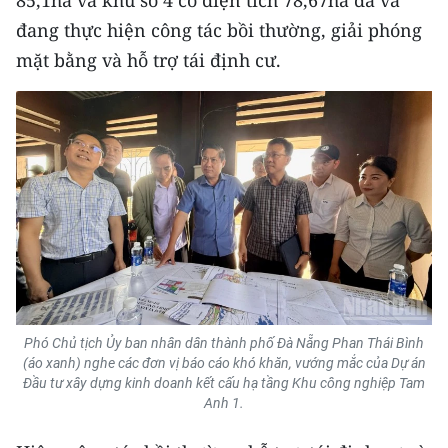
85,1ha và khu số 4 có diện tích 78,67ha đã và
đang thực hiện công tác bồi thường, giải phóng
CHUYÊN ĐỀ
mặt bằng và hỗ trợ tái định cư.
CÁC CHUYÊN TRANG
VỀ BÁO NHÂN DÂN
THỜI NAY
NHÂN DÂN CUỐI TUẦN
NHÂN DÂN HẰNG THÁNG
Phó Chủ tịch Ủy ban nhân dân thành phố Đà Nẵng Phan Thái Bình
MUA BÁO
(áo xanh) nghe các đơn vị báo cáo khó khăn, vướng mắc của Dự án
Đầu tư xây dựng kinh doanh kết cấu hạ tầng Khu công nghiệp Tam
ĐỌC BÁO IN
Anh 1.