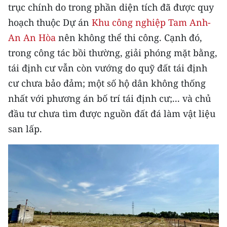
Media Pháp luật
trục chính do trong phần diện tích đã được quy
hoạch thuộc Dự án
Khu công nghiệp Tam Anh-
Media Du lịch
An An Hòa
nên không thể thi công. Cạnh đó,
Media Thế giới
trong công tác bồi thường, giải phóng mặt bằng,
tái định cư vẫn còn vướng do quỹ đất tái định
Media Thể thao
cư chưa bảo đảm; một số hộ dân không thống
Media Giáo dục
nhất với phương án bố trí tái định cư;... và chủ
đầu tư chưa tìm được nguồn đất đá làm vật liệu
Media Y tế
san lấp.
Media Khoa học - Công nghệ
Media Môi trường
Ảnh
Infographic