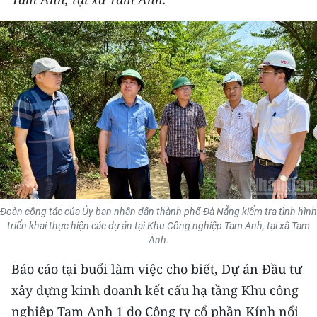
THỂ THAO
GIÁO DỤC
Y TẾ
KHOA HỌC - CÔNG NGHỆ
MÔI TRƯỜNG
BẠN ĐỌC
Đoàn công tác của Ủy ban nhân dân thành phố Đà Nẵng kiểm tra tình hình
KIỂM CHỨNG THÔNG TIN
triển khai thực hiện các dự án tại Khu Công nghiệp Tam Anh, tại xã Tam
Anh.
TRI THỨC CHUYÊN SÂU
Báo cáo tại buổi làm việc cho biết, Dự án Đầu tư
54 DÂN TỘC VIỆT NAM
xây dựng kinh doanh kết cấu hạ tầng Khu công
nghiệp Tam Anh 1 do Công ty cổ phần Kính nổi