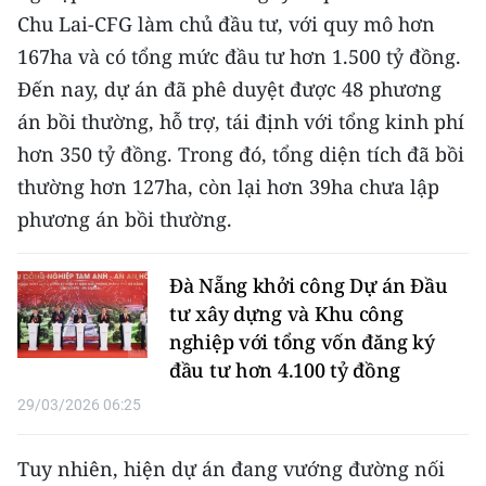
CHƯƠNG TRÌNH OCOP - MỖI XÃ
Chu Lai-CFG làm chủ đầu tư, với quy mô hơn
MỘT SẢN PHẨM
167ha và có tổng mức đầu tư hơn 1.500 tỷ đồng.
Đến nay, dự án đã phê duyệt được 48 phương
RADIO
án bồi thường, hỗ trợ, tái định với tổng kinh phí
hơn 350 tỷ đồng. Trong đó, tổng diện tích đã bồi
MEDIA CENTER
thường hơn 127ha, còn lại hơn 39ha chưa lập
E-Magazine
phương án bồi thường.
Video
Đà Nẵng khởi công Dự án Đầu
Media Chính trị
tư xây dựng và Khu công
nghiệp với tổng vốn đăng ký
Media Kinh tế
đầu tư hơn 4.100 tỷ đồng
Media Văn hóa
29/03/2026 06:25
Media Xã hội
Tuy nhiên, hiện dự án đang vướng đường nối