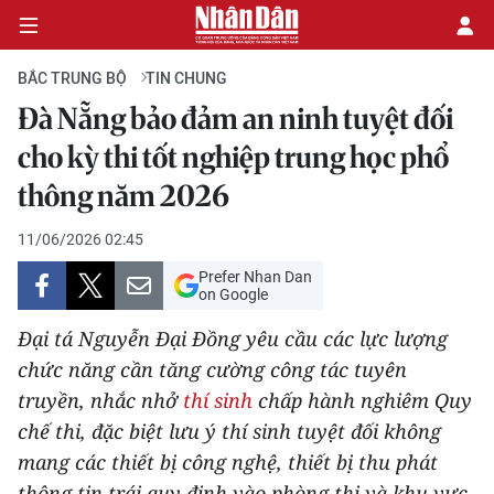
BẮC TRUNG BỘ
TIN CHUNG
Đà Nẵng bảo đảm an ninh tuyệt đối
CHÍNH TRỊ
cho kỳ thi tốt nghiệp trung học phổ
thông năm 2026
KINH TẾ
11/06/2026 02:45
VĂN HÓA
Prefer Nhan Dan
on Google
XÃ HỘI
Đại tá Nguyễn Đại Đồng yêu cầu các lực lượng
PHÁP LUẬT
chức năng cần tăng cường công tác tuyên
truyền, nhắc nhở
thí sinh
chấp hành nghiêm Quy
DU LỊCH
chế thi, đặc biệt lưu ý thí sinh tuyệt đối không
mang các thiết bị công nghệ, thiết bị thu phát
THẾ GIỚI
thông tin trái quy định vào phòng thi và khu vực