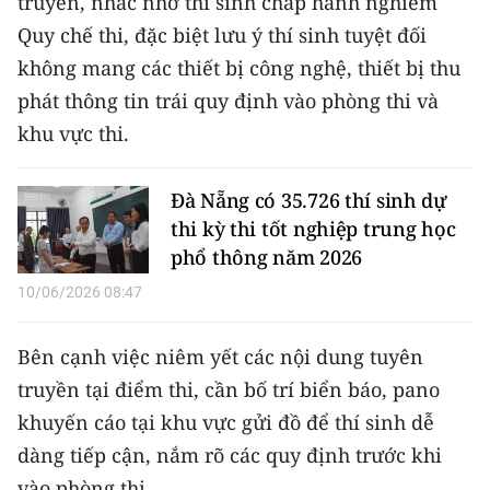
truyền, nhắc nhở thí sinh chấp hành nghiêm
TIN MỚI
Quy chế thi, đặc biệt lưu ý thí sinh tuyệt đối
không mang các thiết bị công nghệ, thiết bị thu
TIN ĐỊA PHƯƠNG
phát thông tin trái quy định vào phòng thi và
Trung du và miền núi phía Bắc
khu vực thi.
Đồng bằng sông Hồng
Đà Nẵng có 35.726 thí sinh dự
Bắc Trung Bộ
thi kỳ thi tốt nghiệp trung học
phổ thông năm 2026
Duyên hải Nam Trung Bộ và Tây
Nguyên
10/06/2026 08:47
Đông Nam Bộ
Bên cạnh việc niêm yết các nội dung tuyên
truyền tại điểm thi, cần bố trí biển báo, pano
Đồng bằng sông Cửu Long
khuyến cáo tại khu vực gửi đồ để thí sinh dễ
Chuyên trang Hà Nội
dàng tiếp cận, nắm rõ các quy định trước khi
vào phòng thi.
Chuyên trang TP. Hồ Chí Minh