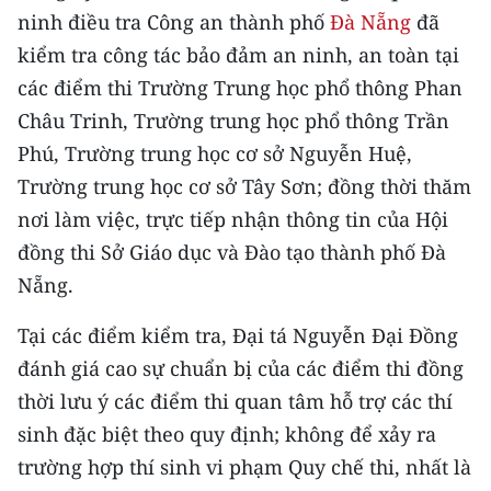
CHƯƠNG TRÌNH OCOP - MỖI XÃ
ninh điều tra Công an thành phố
Đà Nẵng
đã
MỘT SẢN PHẨM
kiểm tra công tác bảo đảm an ninh, an toàn tại
các điểm thi Trường Trung học phổ thông Phan
RADIO
Châu Trinh, Trường trung học phổ thông Trần
Phú, Trường trung học cơ sở Nguyễn Huệ,
MEDIA CENTER
Trường trung học cơ sở Tây Sơn; đồng thời thăm
E-Magazine
nơi làm việc, trực tiếp nhận thông tin của Hội
đồng thi Sở Giáo dục và Đào tạo thành phố Đà
Video
Nẵng.
Media Chính trị
Tại các điểm kiểm tra, Đại tá Nguyễn Đại Đồng
Media Kinh tế
đánh giá cao sự chuẩn bị của các điểm thi đồng
thời lưu ý các điểm thi quan tâm hỗ trợ các thí
Media Văn hóa
sinh đặc biệt theo quy định; không để xảy ra
Media Xã hội
trường hợp thí sinh vi phạm Quy chế thi, nhất là