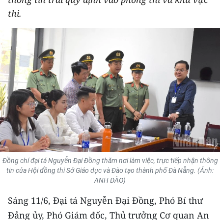
THỂ THAO
thi.
GIÁO DỤC
Y TẾ
KHOA HỌC - CÔNG NGHỆ
MÔI TRƯỜNG
BẠN ĐỌC
KIỂM CHỨNG THÔNG TIN
Đồng chí đại tá Nguyễn Đại Đồng thăm nơi làm việc, trực tiếp nhận thông
tin của Hội đồng thi Sở Giáo dục và Đào tạo thành phố Đà Nẵng. (Ảnh:
TRI THỨC CHUYÊN SÂU
ANH ĐÀO)
Sáng 11/6, Đại tá Nguyễn Đại Đồng, Phó Bí thư
54 DÂN TỘC VIỆT NAM
Đảng ủy, Phó Giám đốc, Thủ trưởng Cơ quan An