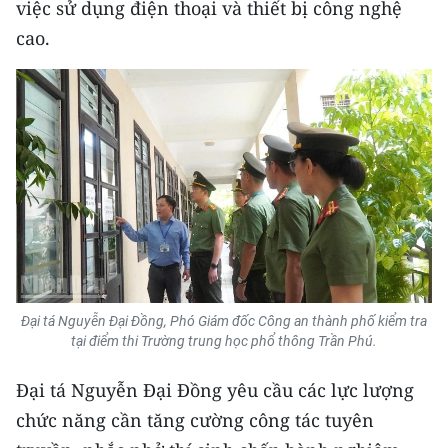
việc sử dụng điện thoại và thiết bị công nghệ
Media Pháp luật
cao.
Media Du lịch
Media Thế giới
Media Thể thao
Media Giáo dục
Media Y tế
Media Khoa học - Công nghệ
Media Môi trường
Đại tá Nguyễn Đại Đồng, Phó Giám đốc Công an thành phố kiểm tra
tại điểm thi Trường trung học phổ thông Trần Phú.
Ảnh
Đại tá Nguyễn Đại Đồng yêu cầu các lực lượng
Infographic
chức năng cần tăng cường công tác tuyên