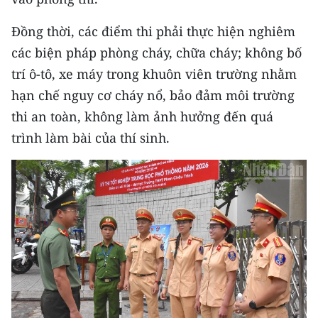
CHUYÊN ĐỀ
Đồng thời, các điểm thi phải thực hiện nghiêm
các biện pháp phòng cháy, chữa cháy; không bố
CÁC CHUYÊN TRANG
trí ô-tô, xe máy trong khuôn viên trường nhằm
hạn chế nguy cơ cháy nổ, bảo đảm môi trường
VỀ BÁO NHÂN DÂN
thi an toàn, không làm ảnh hưởng đến quá
trình làm bài của thí sinh.
THỜI NAY
NHÂN DÂN CUỐI TUẦN
NHÂN DÂN HẰNG THÁNG
MUA BÁO
ĐỌC BÁO IN