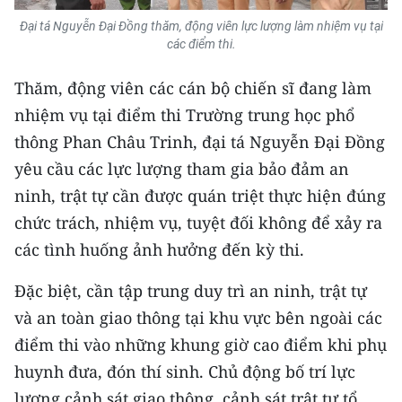
ENGLISH
Đại tá Nguyễn Đại Đồng thăm, động viên lực lượng làm nhiệm vụ tại
các điểm thi.
中文
Thăm, động viên các cán bộ chiến sĩ đang làm
FRANÇAIS
nhiệm vụ tại điểm thi Trường trung học phổ
РУССКИЙ
thông Phan Châu Trinh, đại tá Nguyễn Đại Đồng
yêu cầu các lực lượng tham gia bảo đảm an
ESPAÑOL
ninh, trật tự cần được quán triệt thực hiện đúng
chức trách, nhiệm vụ, tuyệt đối không để xảy ra
한국어
các tình huống ảnh hưởng đến kỳ thi.
Đặc biệt, cần tập trung duy trì an ninh, trật tự
và an toàn giao thông tại khu vực bên ngoài các
điểm thi vào những khung giờ cao điểm khi phụ
huynh đưa, đón thí sinh. Chủ động bố trí lực
lượng cảnh sát giao thông, cảnh sát trật tự tổ