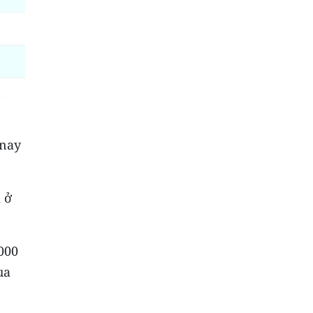
 nay
 ở
000
ua