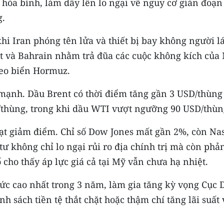
hòa bình, làm dấy lên lo ngại về nguy cơ gián đoạn
g.
i Iran phóng tên lửa và thiết bị bay không người lá
t và Bahrain nhằm trả đũa các cuộc không kích của
 eo biển Hormuz.
g mạnh. Dầu Brent có thời điểm tăng gần 3 USD/thùng
/thùng, trong khi dầu WTI vượt ngưỡng 90 USD/thùn
ạt giảm điểm. Chỉ số Dow Jones mất gần 2%, còn Na
 không chỉ lo ngại rủi ro địa chính trị mà còn phả
 cho thấy áp lực giá cả tại Mỹ vẫn chưa hạ nhiệt.
ức cao nhất trong 3 năm, làm gia tăng kỳ vọng Cục 
nh sách tiền tệ thắt chặt hoặc thậm chí tăng lãi suất