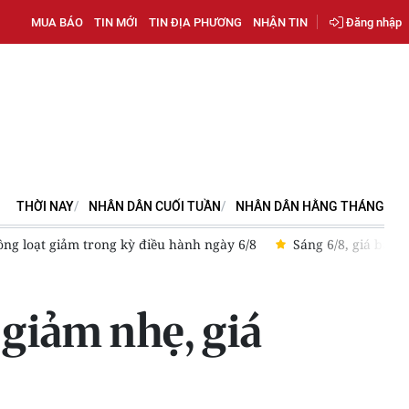
MUA BÁO
TIN MỚI
TIN ĐỊA PHƯƠNG
NHẬN TIN
Đăng nhập
THỜI NAY
NHÂN DÂN CUỐI TUẦN
NHÂN DÂN HẰNG THÁNG
ng loạt giảm trong kỳ điều hành ngày 6/8
Sáng 6/8, giá bạc t
 giảm nhẹ, giá