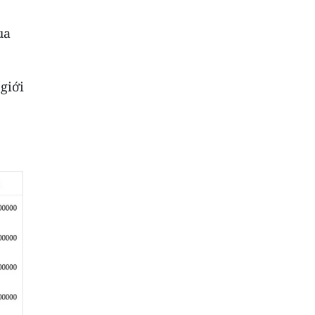
ua
 giới