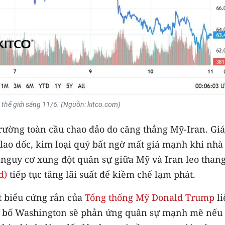
c thế giới sáng 11/6. (Nguồn: kitco.com)
 trường toàn cầu chao đảo do căng thẳng Mỹ-Iran. Giá
 lao dốc, kim loại quý bất ngờ mất giá mạnh khi nhà
n: nguy cơ xung đột quân sự giữa Mỹ và Iran leo than
d)
tiếp tục tăng lãi suất để kiềm chế lạm phát.
t biểu cứng rắn của
Tổng thống Mỹ Donald Trump
li
n bố Washington sẽ phản ứng quân sự mạnh mẽ nếu