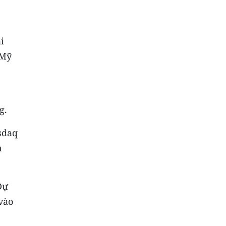
i
 Mỹ
g.
sdaq
n
Dự
 vào