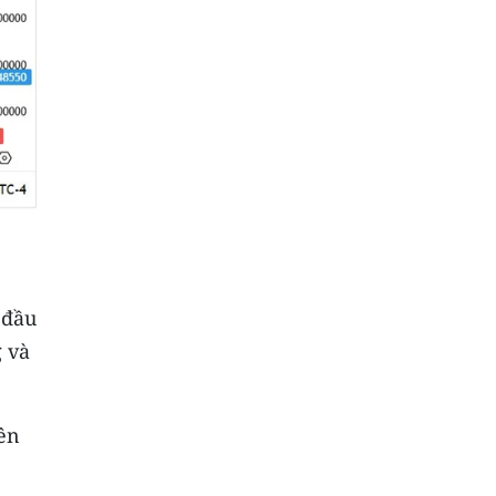
 đầu
g và
ên