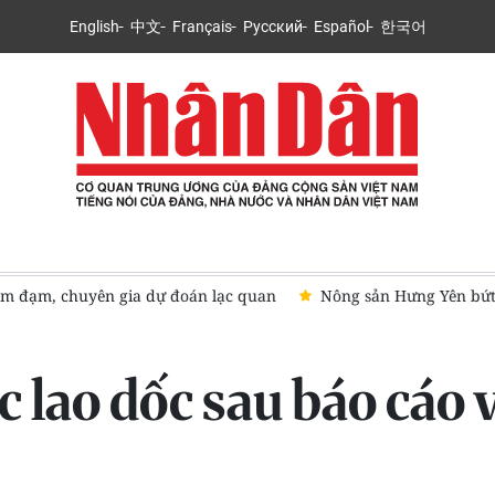
English
中文
Français
Русский
Español
한국어
 chuyên gia dự đoán lạc quan
Nông sản Hưng Yên bứt phá trê
c lao dốc sau báo cáo 