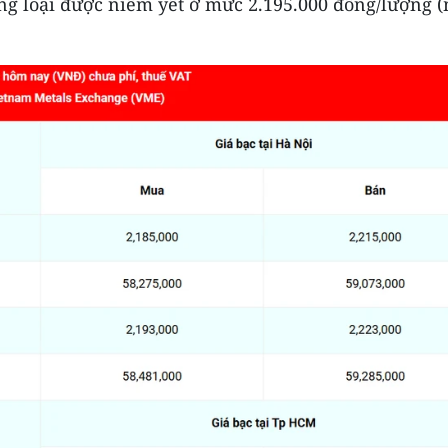
ùng loại được niêm yết ở mức 2.195.000 đồng/lượng 