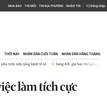
MUA BÁO
TIN MỚI
TIN ĐỊA PHƯƠNG
NHẬN TIN
Đăng nhập
THỜI NAY
NHÂN DÂN CUỐI TUẦN
NHÂN DÂN HẰNG THÁNG
n nền tảng kinh tế số
Sáng 8/8, giá bạc thế giới neo ở ngưỡn
việc làm tích cực