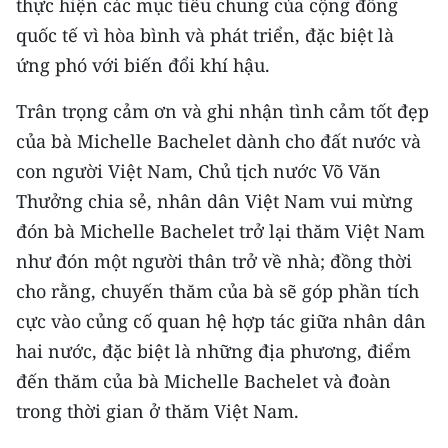
thực hiện các mục tiêu chung của cộng đồng
quốc tế vì hòa bình và phát triển, đặc biệt là
CHUYÊN ĐỀ
ứng phó với biến đổi khí hậu.
CÁC CHUYÊN TRANG
Trân trọng cảm ơn và ghi nhận tình cảm tốt đẹp
của bà Michelle Bachelet dành cho đất nước và
VỀ BÁO NHÂN DÂN
con người Việt Nam, Chủ tịch nước Võ Văn
Thưởng chia sẻ, nhân dân Việt Nam vui mừng
THỜI NAY
đón bà Michelle Bachelet trở lại thăm Việt Nam
NHÂN DÂN CUỐI TUẦN
như đón một người thân trở về nhà; đồng thời
cho rằng, chuyến thăm của bà sẽ góp phần tích
NHÂN DÂN HẰNG THÁNG
cực vào củng cố quan hệ hợp tác giữa nhân dân
MUA BÁO
hai nước, đặc biệt là những địa phương, điểm
đến thăm của bà Michelle Bachelet và đoàn
ĐỌC BÁO IN
trong thời gian ở thăm Việt Nam.