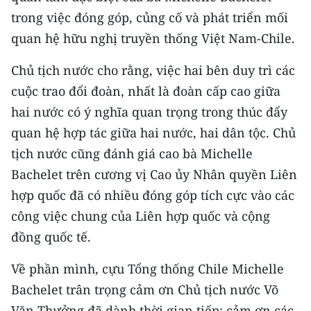
CHƯƠNG TRÌNH OCOP - MỖI XÃ
trong việc đóng góp, củng cố và phát triển mối
MỘT SẢN PHẨM
quan hệ hữu nghị truyền thống Việt Nam-Chile.
RADIO
Chủ tịch nước cho rằng, việc hai bên duy trì các
cuộc trao đổi đoàn, nhất là đoàn cấp cao giữa
MEDIA CENTER
hai nước có ý nghĩa quan trọng trong thúc đẩy
quan hệ hợp tác giữa hai nước, hai dân tộc. Chủ
E-Magazine
tịch nước cũng đánh giá cao bà Michelle
Video
Bachelet trên cương vị Cao ủy Nhân quyền Liên
hợp quốc đã có nhiều đóng góp tích cực vào các
Media Chính trị
công việc chung của Liên hợp quốc và cộng
Media Kinh tế
đồng quốc tế.
Media Văn hóa
Về phần mình, cựu Tổng thống Chile Michelle
Media Xã hội
Bachelet trân trọng cảm ơn Chủ tịch nước Võ
Văn Thưởng đã dành thời gian tiếp; cảm ơn các