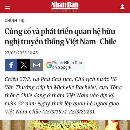
CHÍNH TRỊ
Củng cố và phát triển quan hệ hữu
CHÍNH TRỊ
nghị truyền thống Việt Nam-Chile
KINH TẾ
27/03/2023 10:45
Prefer Nhan Dan
VĂN HÓA
on Google
Chiều 27/3, tại Phủ Chủ tịch, Chủ tịch nước Võ
XÃ HỘI
Văn Thưởng tiếp bà Michelle Bachelet, cựu Tổng
thống Chile đang ở thăm Việt Nam vào dịp kỷ
PHÁP LUẬT
niệm 52 năm Ngày thiết lập quan hệ ngoại giao
DU LỊCH
Việt Nam-Chile (25/3/1971-25/3/2023).
THẾ GIỚI