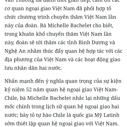
Media Pháp luật
cơ quan ngoại giao Việt Nam đã phối hợp tổ
Media Du lịch
chức chương trình chuyến thăm Việt Nam lần
này của đoàn. Bà Michelle Bachelet cho biết,
Media Thế giới
trong khuôn khổ chuyến thăm Việt Nam lần
Media Thể thao
này, đoàn sẽ tới thăm các tỉnh Bình Dương và
Nghệ An nhằm thúc đẩy quan hệ hợp tác với các
Media Giáo dục
địa phương của Việt Nam và các hoạt động giao
Media Y tế
lưu nhân dân hai nước.
Media Khoa học - Công nghệ
Nhấn mạnh đến ý nghĩa quan trọng của sự kiện
kỷ niệm 52 năm quan hệ ngoại giao Việt Nam-
Media Môi trường
Chile, bà Michelle Bachelet nhắc lại những dấu
Ảnh
mốc chính trong lịch sử quan hệ ngoại giao hai
nước; bày tỏ tự hào Chile là quốc gia Mỹ Latinh
Infographic
sớm thiết lập quan hệ ngoại giao với Việt Nam.