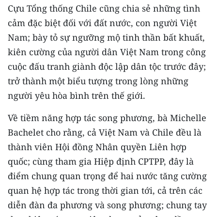
Cựu Tổng thống Chile cũng chia sẻ những tình
TIN MỚI
cảm đặc biệt đối với đất nước, con người Việt
TIN ĐỊA PHƯƠNG
Nam; bày tỏ sự ngưỡng mộ tinh thần bất khuất,
kiên cường của người dân Việt Nam trong công
Trung du và miền núi phía Bắc
cuộc đấu tranh giành độc lập dân tộc trước đây;
Đồng bằng sông Hồng
trở thành một biểu tượng trong lòng những
người yêu hòa bình trên thế giới.
Bắc Trung Bộ
Về tiềm năng hợp tác song phương, bà Michelle
Duyên hải Nam Trung Bộ và Tây
Nguyên
Bachelet cho rằng, cả Việt Nam và Chile đều là
thành viên Hội đồng Nhân quyền Liên hợp
Đông Nam Bộ
quốc; cùng tham gia Hiệp định CPTPP, đây là
Đồng bằng sông Cửu Long
điểm chung quan trọng để hai nước tăng cường
quan hệ hợp tác trong thời gian tới, cả trên các
Chuyên trang Hà Nội
diễn đàn đa phương và song phương; chung tay
Chuyên trang TP. Hồ Chí Minh