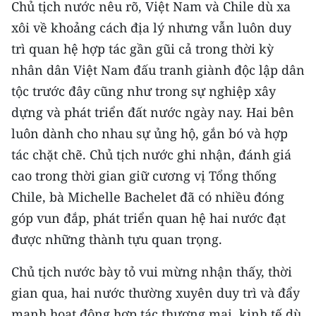
Chủ tịch nước nêu rõ, Việt Nam và Chile dù xa
ENGLISH
xôi về khoảng cách địa lý nhưng vẫn luôn duy
中文
trì quan hệ hợp tác gần gũi cả trong thời kỳ
nhân dân Việt Nam đấu tranh giành độc lập dân
FRANÇAIS
tộc trước đây cũng như trong sự nghiệp xây
РУССКИЙ
dựng và phát triển đất nước ngày nay. Hai bên
luôn dành cho nhau sự ủng hộ, gắn bó và hợp
ESPAÑOL
tác chặt chẽ. Chủ tịch nước ghi nhận, đánh giá
cao trong thời gian giữ cương vị Tổng thống
한국어
Chile, bà Michelle Bachelet đã có nhiều đóng
góp vun đắp, phát triển quan hệ hai nước đạt
được những thành tựu quan trọng.
Chủ tịch nước bày tỏ vui mừng nhận thấy, thời
gian qua, hai nước thường xuyên duy trì và đẩy
mạnh hoạt động hợp tác thương mại, kinh tế dù