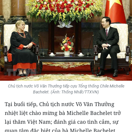
THỂ THAO
GIÁO DỤC
Y TẾ
KHOA HỌC - CÔNG NGHỆ
MÔI TRƯỜNG
BẠN ĐỌC
Chủ tịch nước Võ Văn Thưởng tiếp cựu Tổng thống Chile Michelle
KIỂM CHỨNG THÔNG TIN
Bachelet. (Ảnh: Thống Nhất/TTXVN)
Tại buổi tiếp, Chủ tịch nước Võ Văn Thưởng
TRI THỨC CHUYÊN SÂU
nhiệt liệt chào mừng bà Michelle Bachelet trở
54 DÂN TỘC VIỆT NAM
lại thăm Việt Nam; đánh giá cao tình cảm, sự
quan tâm đặc biệt của bà Michelle Bachelet