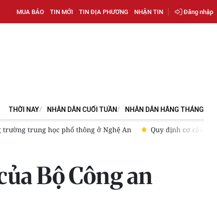
MUA BÁO
TIN MỚI
TIN ĐỊA PHƯƠNG
NHẬN TIN
Đăng nhập
THỜI NAY
NHÂN DÂN CUỐI TUẦN
NHÂN DÂN HẰNG THÁNG
Nghệ An
Quy định cơ cấu, số lượng, chính sách với hiệu trưởn
 của Bộ Công an