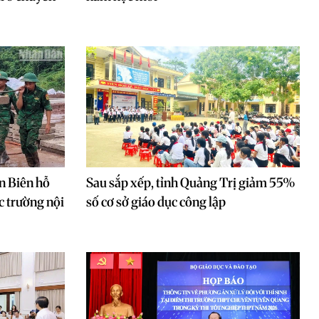
n Biên hỗ
Sau sắp xếp, tỉnh Quảng Trị giảm 55%
c trường nội
số cơ sở giáo dục công lập