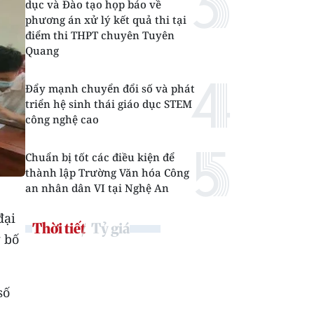
dục và Đào tạo họp báo về
phương án xử lý kết quả thi tại
điểm thi THPT chuyên Tuyên
Quang
Đẩy mạnh chuyển đổi số và phát
triển hệ sinh thái giáo dục STEM
công nghệ cao
Chuẩn bị tốt các điều kiện để
thành lập Trường Văn hóa Công
an nhân dân VI tại Nghệ An
đại
Thời tiết
Tỷ giá
 bố
số