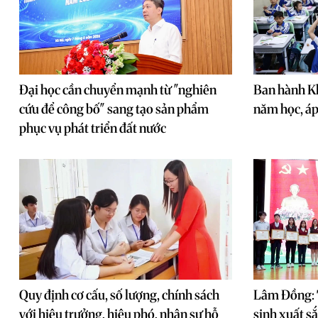
Đại học cần chuyển mạnh từ "nghiên
Ban hành Kh
cứu để công bố" sang tạo sản phẩm
năm học, áp
phục vụ phát triển đất nước
Quy định cơ cấu, số lượng, chính sách
Lâm Đồng: 
với hiệu trưởng, hiệu phó, nhân sự hỗ
sinh xuất s