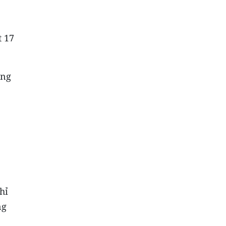
t 17
ông
hỉ
ng