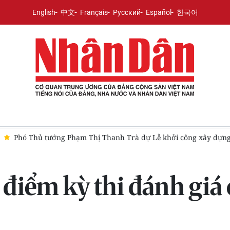
English
中文
Français
Русский
Español
한국어
nh Trà dự Lễ khởi công xây dựng trường trung học phổ thông ở 
 điểm kỳ thi đánh giá