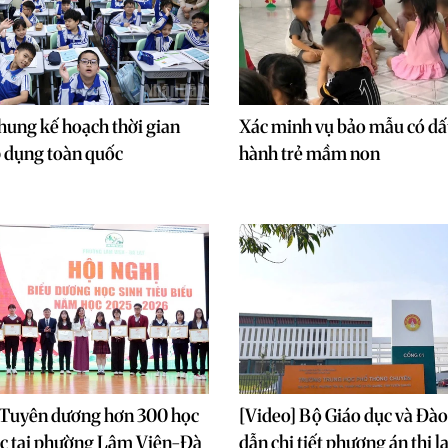
ung kế hoạch thời gian
Xác minh vụ bảo mẫu có dấ
 dụng toàn quốc
hành trẻ mầm non
Tuyên dương hơn 300 học
[Video] Bộ Giáo dục và Đà
ắc tại phường Lâm Viên-Đà
dẫn chi tiết phương án thi l