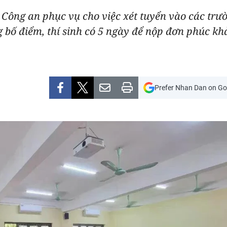
ộ Công an phục vụ cho việc xét tuyển vào các tr
 bố điểm, thí sinh có 5 ngày để nộp đơn phúc khả
Prefer Nhan Dan on Go