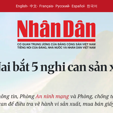
English
中文
Français
Русский
Español
한국어
i bắt 5 nghi can sản 
hông tin, Phòng
An ninh mạng
và Phòng, chống t
can để điều tra về hành vi sản xuất, mua bán giấy