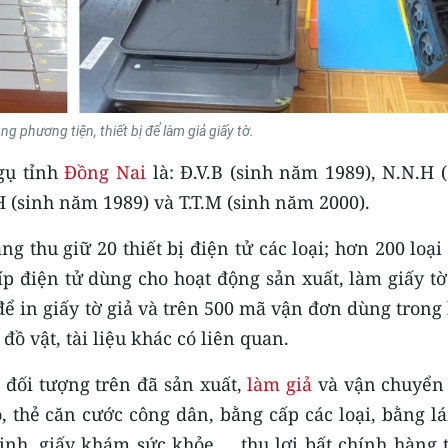
ng phương tiện, thiết bị để làm giả giấy tờ.
ngụ tỉnh
Đồng Nai
là: Đ.V.B (sinh năm 1989), N.N.H 
H (sinh năm 1989) và T.T.M (sinh năm 2000).
g thu giữ 20 thiết bị điện tử các loại; hơn 200 loại
íp điện tử dùng cho hoạt động sản xuất, làm giấy tờ
ể in giấy tờ giả và trên 500 mã vận đơn dùng trong
đồ vật, tài liệu khác có liên quan.
 đối tượng trên đã sản xuất,
làm giả
và vận chuyển
ỏ, thẻ căn cước công dân, bằng cấp các loại, bằng lá
inh, giấy khám sức khỏe.... thu lợi bất chính hàng