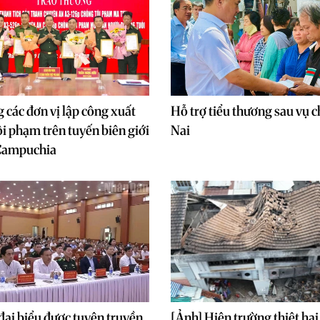
 các đơn vị lập công xuất
Hỗ trợ tiểu thương sau vụ 
ội phạm trên tuyến biên giới
Nai
Campuchia
ại biểu được tuyên truyền
[Ảnh] Hiện trường thiệt hại