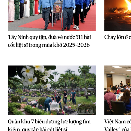
Tây Ninh quy tập, đưa về nước 511 hài
Cháy lớn ở 
cốt liệt sĩ trong mùa khô 2025-2026
Quân khu 7 biểu dương lực lượng tìm
Việt Nam có 
kiếm, quy tập hài cốt liệt sĩ
Valley" của