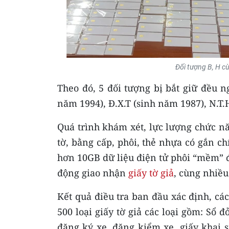
Đối tượng B, H cù
Theo đó, 5 đối tượng bị bắt giữ đều 
năm 1994), Đ.X.T (sinh năm 1987), N.T.
Quá trình khám xét, lực lượng chức năn
tờ, bằng cấp, phôi, thẻ nhựa có gắn ch
hơn 10GB dữ liệu điện tử phôi “mềm” đ
động giao nhận
giấy tờ giả
, cùng nhiều 
Kết quả điều tra ban đầu xác định, các
500 loại giấy tờ giả các loại gồm: Sổ đ
đăng ký xe, đăng kiểm xe, giấy khai s