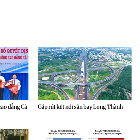
cao đẳng Cà
Gấp rút kết nối sân bay Long Thành