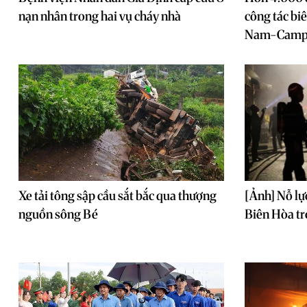
nạn nhân trong hai vụ cháy nhà
công tác biê
Nam-Camp
Xe tải tông sập cầu sắt bắc qua thượng
[Ảnh] Nỗ lực
nguồn sông Bé
Biên Hòa t