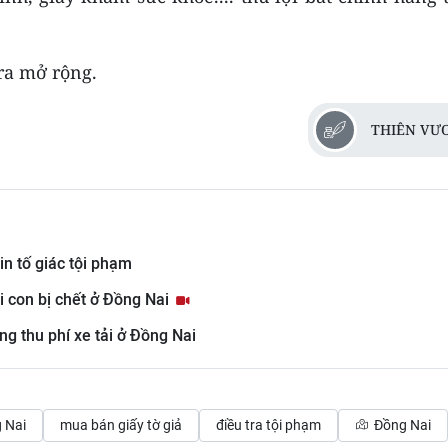
tra mở rộng.
THIÊN VƯ
in tố giác tội phạm
i con bị chết ở Đồng Nai
g thu phí xe tải ở Đồng Nai
 Nai
mua bán giấy tờ giả
điều tra tội phạm
Đồng Nai