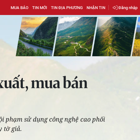
MUA BÁO
TIN MỚI
TIN ĐỊA PHƯƠNG
NHẬN TIN
Đăng nhập
xuất, mua bán
ội phạm sử dụng công nghệ cao phối
 tờ giả.