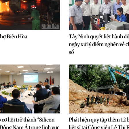
chợ Biên Hòa
Tây Ninh quyết liệt hành đ
ngày xử lý điểm nghẽn về c
số
cơ hội trở thành "Silicon
Phát hiện quy tập thêm 12 b
 Đông Nam Á trong lĩnh vực
liệt sĩ tại Công viên Lê Thị