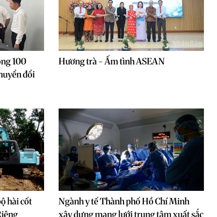
ộng 100
Hương trà - Ấm tình ASEAN
huyển đổi
ộ hài cốt
Ngành y tế Thành phố Hồ Chí Minh
 Riêng
xây dựng mạng lưới trung tâm xuất sắc