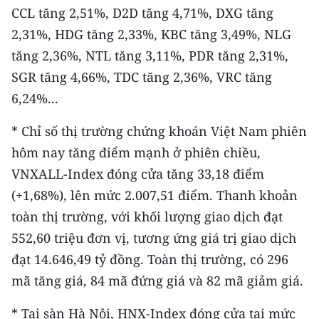
CCL tăng 2,51%, D2D tăng 4,71%, DXG tăng
CHUYÊN ĐỀ
2,31%, HDG tăng 2,33%, KBC tăng 3,49%, NLG
tăng 2,36%, NTL tăng 3,11%, PDR tăng 2,31%,
CÁC CHUYÊN TRANG
SGR tăng 4,66%, TDC tăng 2,36%, VRC tăng
6,24%...
VỀ BÁO NHÂN DÂN
* Chỉ số thị trường chứng khoán Việt Nam phiên
THỜI NAY
hôm nay tăng điểm mạnh ở phiên chiều,
VNXALL-Index đóng cửa tăng 33,18 điểm
NHÂN DÂN CUỐI TUẦN
(+1,68%), lên mức 2.007,51 điểm. Thanh khoản
NHÂN DÂN HẰNG THÁNG
toàn thị trường, với khối lượng giao dịch đạt
552,60 triệu đơn vị, tương ứng giá trị giao dịch
MUA BÁO
đạt 14.646,49 tỷ đồng. Toàn thị trường, có 296
mã tăng giá, 84 mã đứng giá và 82 mã giảm giá.
ĐỌC BÁO IN
* Tại sàn Hà Nội, HNX-Index đóng cửa tại mức