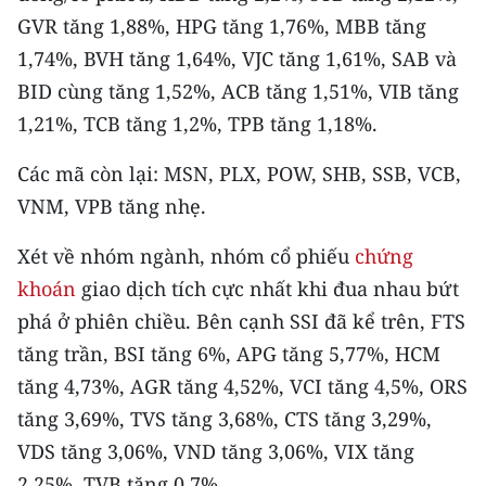
Media Pháp luật
GVR tăng 1,88%, HPG tăng 1,76%, MBB tăng
Media Du lịch
1,74%, BVH tăng 1,64%, VJC tăng 1,61%, SAB và
BID cùng tăng 1,52%, ACB tăng 1,51%, VIB tăng
Media Thế giới
1,21%, TCB tăng 1,2%, TPB tăng 1,18%.
Media Thể thao
Các mã còn lại: MSN, PLX, POW, SHB, SSB, VCB,
Media Giáo dục
VNM, VPB tăng nhẹ.
Media Y tế
Xét về nhóm ngành, nhóm cổ phiếu
chứng
khoán
giao dịch tích cực nhất khi đua nhau bứt
Media Khoa học - Công nghệ
phá ở phiên chiều. Bên cạnh SSI đã kể trên, FTS
Media Môi trường
tăng trần, BSI tăng 6%, APG tăng 5,77%, HCM
tăng 4,73%, AGR tăng 4,52%, VCI tăng 4,5%, ORS
Ảnh
tăng 3,69%, TVS tăng 3,68%, CTS tăng 3,29%,
Infographic
VDS tăng 3,06%, VND tăng 3,06%, VIX tăng
2,25%, TVB tăng 0,7%.