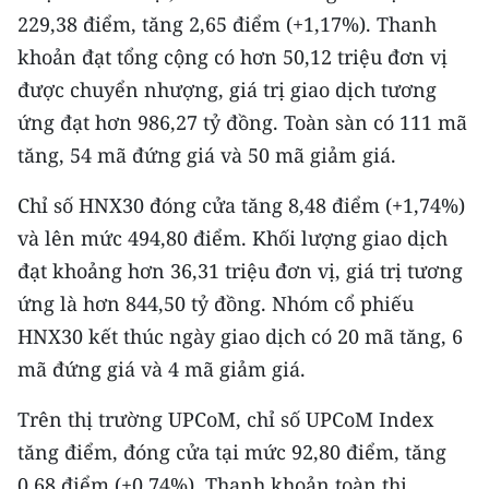
ENGLISH
229,38 điểm, tăng 2,65 điểm (+1,17%). Thanh
khoản đạt tổng cộng có hơn 50,12 triệu đơn vị
中文
được chuyển nhượng, giá trị giao dịch tương
FRANÇAIS
ứng đạt hơn 986,27 tỷ đồng. Toàn sàn có 111 mã
tăng, 54 mã đứng giá và 50 mã giảm giá.
РУССКИЙ
Chỉ số HNX30 đóng cửa tăng 8,48 điểm (+1,74%)
ESPAÑOL
và lên mức 494,80 điểm. Khối lượng giao dịch
đạt khoảng hơn 36,31 triệu đơn vị, giá trị tương
한국어
ứng là hơn 844,50 tỷ đồng. Nhóm cổ phiếu
HNX30 kết thúc ngày giao dịch có 20 mã tăng, 6
mã đứng giá và 4 mã giảm giá.
Trên thị trường UPCoM, chỉ số UPCoM Index
tăng điểm, đóng cửa tại mức 92,80 điểm, tăng
0,68 điểm (+0,74%). Thanh khoản toàn thị