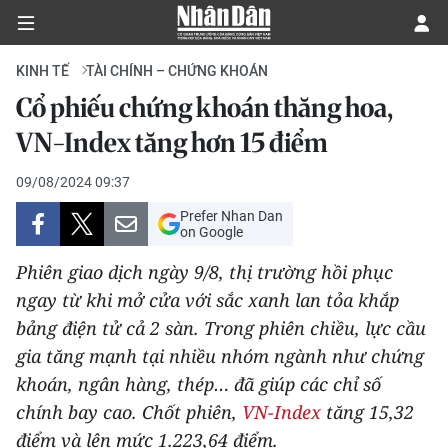
KINH TẾ
TÀI CHÍNH – CHỨNG KHOÁN
Cổ phiếu chứng khoán thăng hoa,
CHÍNH TRỊ
VN-Index tăng hơn 15 điểm
KINH TẾ
09/08/2024 09:37
Prefer Nhan Dan
VĂN HÓA
on Google
Phiên giao dịch ngày 9/8, thị trường hồi phục
XÃ HỘI
ngay từ khi mở cửa với sắc xanh lan tỏa khắp
bảng điện tử cả 2 sàn. Trong phiên chiều, lực cầu
PHÁP LUẬT
gia tăng mạnh tại nhiều nhóm ngành như chứng
DU LỊCH
khoán, ngân hàng, thép… đã giúp các chỉ số
chính bay cao. Chốt phiên,
VN-Index
tăng 15,32
THẾ GIỚI
điểm và lên mức 1.223,64 điểm.