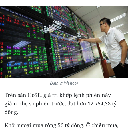
THỂ THAO
GIÁO DỤC
Y TẾ
KHOA HỌC - CÔNG NGHỆ
MÔI TRƯỜNG
BẠN ĐỌC
(Ảnh: minh họa)
KIỂM CHỨNG THÔNG TIN
Trên sàn HoSE, giá trị khớp lệnh phiên này
TRI THỨC CHUYÊN SÂU
giảm nhẹ so phiên trước, đạt hơn 12.754,38 tỷ
đồng.
54 DÂN TỘC VIỆT NAM
Khối ngoại mua ròng 56 tỷ đồng. Ở chiều mua,