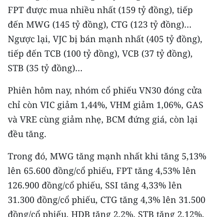
CHƯƠNG TRÌNH OCOP - MỖI XÃ
FPT được mua nhiều nhất (159 tỷ đồng), tiếp
MỘT SẢN PHẨM
đến MWG (145 tỷ đồng), CTG (123 tỷ đồng)…
Ngược lại, VJC bị bán mạnh nhất (405 tỷ đồng),
RADIO
tiếp đến TCB (100 tỷ đồng), VCB (37 tỷ đồng),
STB (35 tỷ đồng)…
MEDIA CENTER
Phiên hôm nay, nhóm cổ phiếu VN30 đóng cửa
E-Magazine
chỉ còn VIC giảm 1,44%, VHM giảm 1,06%, GAS
Video
và VRE cùng giảm nhẹ, BCM đứng giá, còn lại
đều tăng.
Media Chính trị
Trong đó, MWG tăng mạnh nhất khi tăng 5,13%
Media Kinh tế
lên 65.600 đồng/cổ phiếu, FPT tăng 4,53% lên
Media Văn hóa
126.900 đồng/cổ phiếu, SSI tăng 4,33% lên
31.300 đồng/cổ phiếu, CTG tăng 4,3% lên 31.500
Media Xã hội
đồng/cổ phiếu, HDB tăng 2,2%, STB tăng 2,12%,