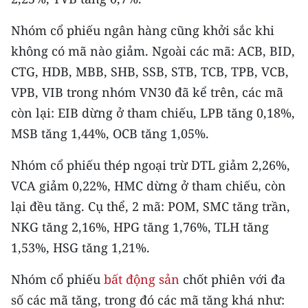
TIN MỚI
Nhóm cổ phiếu ngân hàng cũng khởi sắc khi
TIN ĐỊA PHƯƠNG
không có mã nào giảm. Ngoài các mã: ACB, BID,
CTG, HDB, MBB, SHB, SSB, STB, TCB, TPB, VCB,
Trung du và miền núi phía Bắc
VPB, VIB trong nhóm VN30 đã kể trên, các mã
Đồng bằng sông Hồng
còn lại: EIB dừng ở tham chiếu, LPB tăng 0,18%,
MSB tăng 1,44%, OCB tăng 1,05%.
Bắc Trung Bộ
Nhóm cổ phiếu thép ngoại trừ DTL giảm 2,26%,
Duyên hải Nam Trung Bộ và Tây
Nguyên
VCA giảm 0,22%, HMC dừng ở tham chiếu, còn
lại đều tăng. Cụ thể, 2 mã: POM, SMC tăng trần,
Đông Nam Bộ
NKG tăng 2,16%, HPG tăng 1,76%, TLH tăng
Đồng bằng sông Cửu Long
1,53%, HSG tăng 1,21%.
Chuyên trang Hà Nội
Nhóm cổ phiếu
bất động sản
chốt phiên với đa
số các mã tăng, trong đó các mã tăng khá như:
Chuyên trang TP. Hồ Chí Minh