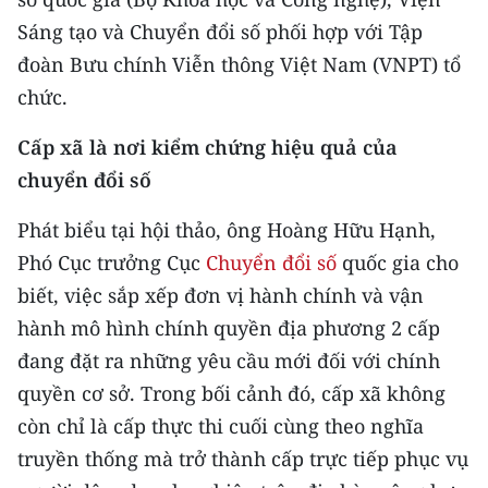
CHƯƠNG TRÌNH OCOP - MỖI XÃ
Sáng tạo và Chuyển đổi số phối hợp với Tập
MỘT SẢN PHẨM
đoàn Bưu chính Viễn thông Việt Nam (VNPT) tổ
chức.
RADIO
Cấp xã là nơi kiểm chứng hiệu quả của
MEDIA CENTER
chuyển đổi số
E-Magazine
Phát biểu tại hội thảo, ông Hoàng Hữu Hạnh,
Video
Phó Cục trưởng Cục
Chuyển đổi số
quốc gia cho
biết, việc sắp xếp đơn vị hành chính và vận
Media Chính trị
hành mô hình chính quyền địa phương 2 cấp
Media Kinh tế
đang đặt ra những yêu cầu mới đối với chính
quyền cơ sở. Trong bối cảnh đó, cấp xã không
Media Văn hóa
còn chỉ là cấp thực thi cuối cùng theo nghĩa
Media Xã hội
truyền thống mà trở thành cấp trực tiếp phục vụ