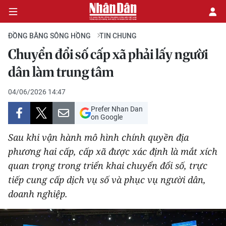
ĐỒNG BẰNG SÔNG HỒNG
TIN CHUNG
Chuyển đổi số cấp xã phải lấy người
CHÍNH TRỊ
dân làm trung tâm
KINH TẾ
04/06/2026 14:47
Prefer Nhan Dan
VĂN HÓA
on Google
Sau khi vận hành mô hình chính quyền địa
XÃ HỘI
phương hai cấp, cấp xã được xác định là mắt xích
quan trọng trong triển khai chuyển đổi số, trực
PHÁP LUẬT
tiếp cung cấp dịch vụ số và phục vụ người dân,
DU LỊCH
doanh nghiệp.
THẾ GIỚI