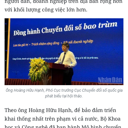
người dân, doanh nghiệp trên địa bàn rộng hơn
Media Pháp luật
với khối lượng công việc lớn hơn.
Media Du lịch
Media Thế giới
Media Thể thao
Media Giáo dục
Media Y tế
Media Khoa học - Công nghệ
Media Môi trường
Ông Hoàng Hữu Hạnh, Phó Cục trưởng Cục Chuyển đổi số quốc gia
phát biểu tại hội thảo.
Ảnh
Theo ông Hoàng Hữu Hạnh, để bảo đảm triển
Infographic
khai thống nhất trên phạm vi cả nước, Bộ Khoa
học và Công nghệ đã ban hành Mô hình chuyển