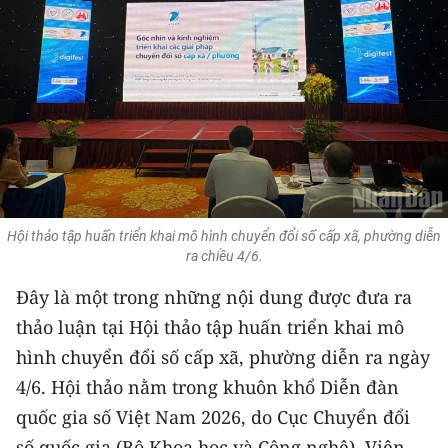
THỂ THAO
GIÁO DỤC
Y TẾ
KHOA HỌC - CÔNG NGHỆ
MÔI TRƯỜNG
Hội thảo tập huấn triển khai mô hình chuyển đổi số cấp xã, phường diễn
ra chiều 4/6.
BẠN ĐỌC
Đây là một trong những nội dung được đưa ra
KIỂM CHỨNG THÔNG TIN
thảo luận tại Hội thảo tập huấn triển khai mô
hình chuyển đổi số cấp xã, phường diễn ra ngày
TRI THỨC CHUYÊN SÂU
4/6. Hội thảo nằm trong khuôn khổ Diễn đàn
54 DÂN TỘC VIỆT NAM
quốc gia số Việt Nam 2026, do Cục Chuyển đổi
số quốc gia (Bộ Khoa học và Công nghệ), Viện