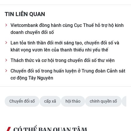
TIN LIÊN QUAN
Vietcombank đồng hành cùng Cục Thuế hỗ trợ hộ kinh
doanh chuyển đổi số
Lan tỏa tinh thần đổi mới sáng tạo, chuyển đổi số và
khát vọng vươn lên của thanh thiếu nhi yếu thế
Thách thức và cơ hội trong chuyển đổi số thư viện
Chuyển đổi số trong huấn luyện ở Trung đoàn Cảnh sát
cơ động Tây Nguyên
Chuyển đổi số
cấp xã
hội thảo
chính quyền số
cô
CÓ THỂ BẠN QUAN TÂM