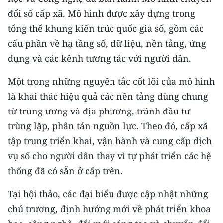
TIN MỚI
đổi số cấp xã. Mô hình được xây dựng trong
tổng thể khung kiến trúc quốc gia số, gồm các
TIN ĐỊA PHƯƠNG
cấu phần về hạ tầng số, dữ liệu, nền tảng, ứng
Trung du và miền núi phía Bắc
dụng và các kênh tương tác với người dân.
Đồng bằng sông Hồng
Một trong những nguyên tắc cốt lõi của mô hình
là khai thác hiệu quả các nền tảng dùng chung
Bắc Trung Bộ
từ trung ương và địa phương, tránh đầu tư
Duyên hải Nam Trung Bộ và Tây
trùng lặp, phân tán nguồn lực. Theo đó, cấp xã
Nguyên
tập trung triển khai, vận hành và cung cấp dịch
vụ số cho người dân thay vì tự phát triển các hệ
Đông Nam Bộ
thống đã có sẵn ở cấp trên.
Đồng bằng sông Cửu Long
Tại hội thảo, các đại biểu được cập nhật những
Chuyên trang Hà Nội
chủ trương, định hướng mới về phát triển khoa
Chuyên trang TP. Hồ Chí Minh