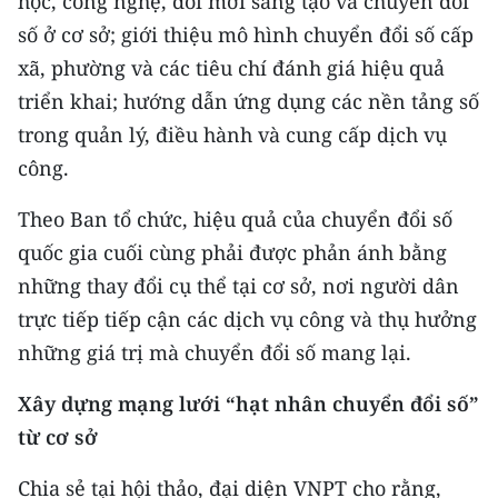
học, công nghệ, đổi mới sáng tạo và chuyển đổi
số ở cơ sở; giới thiệu mô hình chuyển đổi số cấp
CHUYÊN ĐỀ
xã, phường và các tiêu chí đánh giá hiệu quả
triển khai; hướng dẫn ứng dụng các nền tảng số
CÁC CHUYÊN TRANG
trong quản lý, điều hành và cung cấp dịch vụ
công.
VỀ BÁO NHÂN DÂN
Theo Ban tổ chức, hiệu quả của chuyển đổi số
THỜI NAY
quốc gia cuối cùng phải được phản ánh bằng
NHÂN DÂN CUỐI TUẦN
những thay đổi cụ thể tại cơ sở, nơi người dân
trực tiếp tiếp cận các dịch vụ công và thụ hưởng
NHÂN DÂN HẰNG THÁNG
những giá trị mà chuyển đổi số mang lại.
MUA BÁO
Xây dựng mạng lưới “hạt nhân chuyển đổi số”
từ cơ sở
ĐỌC BÁO IN
Chia sẻ tại hội thảo, đại diện VNPT cho rằng,