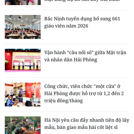
Bắc Ninh tuyển dụng bổ sung 661
giáo viên năm 2026
Vận hành “cầu nối số” giữa Mặt trận
và nhân dân Hải Phòng
Công chức, viên chức "một cửa" ở
Hải Phòng được hỗ trợ từ 1,2 đến 2
triệu đồng/tháng
Hà Nội yêu cầu đẩy nhanh tiến độ lấy
mẫu, bàn giao mẫu hài cốt liệt sĩ