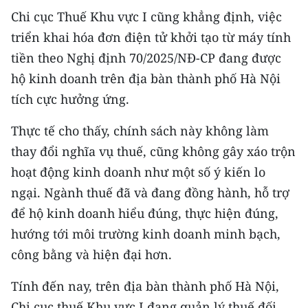
Media Pháp luật
Chi cục Thuế Khu vực I cũng khẳng định, việc
Media Du lịch
triển khai hóa đơn điện tử khởi tạo từ máy tính
tiền theo Nghị định 70/2025/NĐ-CP đang được
Media Thế giới
hộ kinh doanh trên địa bàn thành phố Hà Nội
Media Thể thao
tích cực hưởng ứng.
Media Giáo dục
Thực tế cho thấy, chính sách này không làm
thay đổi nghĩa vụ thuế, cũng không gây xáo trộn
Media Y tế
hoạt động kinh doanh như một số ý kiến lo
Media Khoa học - Công nghệ
ngại. Ngành thuế đã và đang đồng hành, hỗ trợ
để hộ kinh doanh hiểu đúng, thực hiện đúng,
Media Môi trường
hướng tới môi trường kinh doanh minh bạch,
Ảnh
công bằng và hiện đại hơn.
Infographic
Tính đến nay, trên địa bàn thành phố Hà Nội,
Chi cục thuế Khu vực I đang quản lý thuế đối