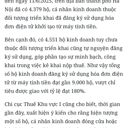
đến ngày 11/6/2025, trên địa bàn thành phố Hà
Nội đã có 4.379 hộ, cá nhân kinh doanh thuộc
CHUYÊN ĐỀ
đối tượng triển khai đã đăng ký sử dụng hóa
CÁC CHUYÊN TRANG
đơn điện tử khởi tạo từ máy tính tiền.
Bên cạnh đó, có 4.551 hộ kinh doanh tuy chưa
VỀ BÁO NHÂN DÂN
thuộc đối tượng triển khai cũng tự nguyện đăng
ký sử dụng, góp phần tạo sự minh bạch, công
THỜI NAY
khai trong việc kê khai nộp thuế. Như vậy tổng
NHÂN DÂN CUỐI TUẦN
số hộ kinh doanh đăng ký sử dụng hóa đơn điện
tử từ máy tính tiền đạt gần 9.000 hộ, vượt chỉ
NHÂN DÂN HẰNG THÁNG
tiêu được giao với tỷ lệ đạt 180%.
MUA BÁO
Chi cục Thuế Khu vực I cũng cho biết, thời gian
gần đây, xuất hiện ý kiến cho rằng hiện tượng
ĐỌC BÁO IN
một số hộ, cá nhân kinh doanh đóng cửa hoặc