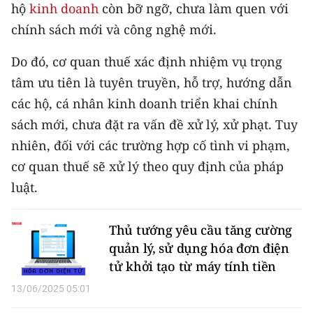
CHƯƠNG TRÌNH OCOP - MỖI XÃ
hộ
kinh doanh
còn bỡ ngỡ, chưa làm quen với
MỘT SẢN PHẨM
chính sách mới và công nghệ mới.
Do đó, cơ quan thuế xác định nhiệm vụ trọng
RADIO
tâm ưu tiên là tuyên truyền, hỗ trợ, hướng dẫn
MEDIA CENTER
các hộ, cá nhân kinh doanh triển khai chính
sách mới, chưa đặt ra vấn đề xử lý, xử phạt. Tuy
E-Magazine
nhiên, đối với các trường hợp cố tình vi phạm,
Video
cơ quan thuế sẽ xử lý theo quy định của pháp
luật.
Media Chính trị
Media Kinh tế
Thủ tướng yêu cầu tăng cường
quản lý, sử dụng hóa đơn điện
Media Văn hóa
tử khởi tạo từ máy tính tiền
Media Xã hội
13/06/2025 05:01