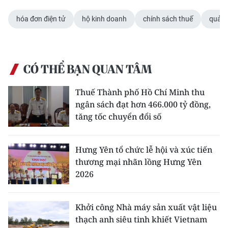
hóa đơn điện tử
hộ kinh doanh
chính sách thuế
quản 
CÓ THỂ BẠN QUAN TÂM
Thuế Thành phố Hồ Chí Minh thu
ngân sách đạt hơn 466.000 tỷ đồng,
tăng tốc chuyển đổi số
Hưng Yên tổ chức lễ hội và xúc tiến
thương mại nhãn lồng Hưng Yên
2026
Khởi công Nhà máy sản xuất vật liệu
thạch anh siêu tinh khiết Vietnam