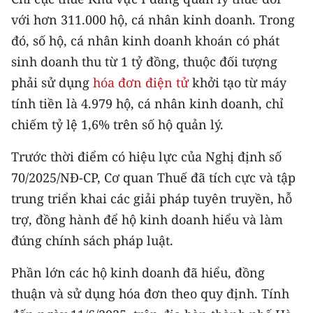
TIN MỚI
với hơn 311.000 hộ, cá nhân kinh doanh. Trong
đó, số hộ, cá nhân kinh doanh khoán có phát
TIN ĐỊA PHƯƠNG
sinh doanh thu từ 1 tỷ đồng, thuộc đối tượng
Trung du và miền núi phía Bắc
phải sử dụng
hóa đơn điện tử
khởi tạo từ máy
tính tiền là 4.979 hộ, cá nhân kinh doanh, chỉ
Đồng bằng sông Hồng
chiếm tỷ lệ 1,6% trên số hộ quản lý.
Bắc Trung Bộ
Trước thời điểm có hiệu lực của Nghị định số
Duyên hải Nam Trung Bộ và Tây
70/2025/NĐ-CP, Cơ quan Thuế đã tích cực và tập
Nguyên
trung triển khai các giải pháp tuyên truyền, hỗ
trợ, đồng hành để hộ kinh doanh hiểu và làm
Đông Nam Bộ
đúng chính sách pháp luật.
Đồng bằng sông Cửu Long
Phần lớn các hộ kinh doanh đã hiểu, đồng
Chuyên trang Hà Nội
thuận và sử dụng hóa đơn theo quy định. Tính
Chuyên trang TP. Hồ Chí Minh