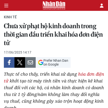
KINH TẾ
Chưa xử phạt hộ kinh doanh trong
CHÍNH TRỊ
thời gian đầu triển khai hóa đơn điện
tử
KINH TẾ
17/06/2025 14:17
VĂN HÓA
Prefer Nhan Dan
on Google
XÃ HỘI
Thực tế cho thấy, triển khai sử dụng
hóa đơn điện
PHÁP LUẬT
tử
khởi tạo từ máy tính tiền và thực hiện kê khai
thuế đối với các hộ, cá nhân kinh doanh có doanh
DU LỊCH
thu từ 1 tỷ đồng/năm không làm thay đổi nghĩa
vụ thuế, cũng không gây xáo trộn hoạt động kinh
THẾ GIỚI
doanh.