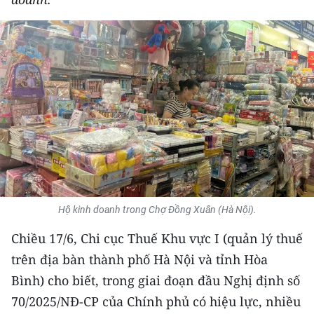
THỂ THAO
GIÁO DỤC
Y TẾ
KHOA HỌC - CÔNG NGHỆ
MÔI TRƯỜNG
BẠN ĐỌC
Hộ kinh doanh trong Chợ Đồng Xuân (Hà Nội).
KIỂM CHỨNG THÔNG TIN
Chiều 17/6, Chi cục Thuế Khu vực I (quản lý thuế
TRI THỨC CHUYÊN SÂU
trên địa bàn thành phố Hà Nội và tỉnh Hòa
Bình) cho biết, trong giai đoạn đầu Nghị định số
54 DÂN TỘC VIỆT NAM
70/2025/NĐ-CP của Chính phủ có hiệu lực, nhiều