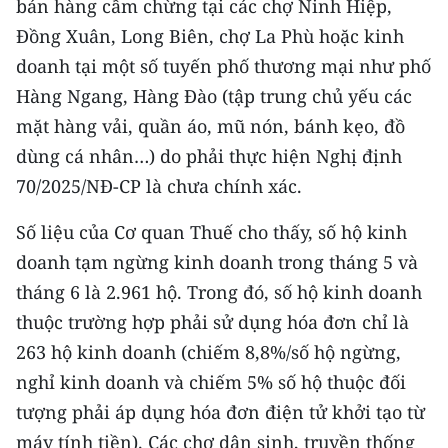
bán hàng cầm chừng tại các chợ Ninh Hiệp,
ENGLISH
Đồng Xuân, Long Biên, chợ La Phù hoặc kinh
中文
doanh tại một số tuyến phố thương mại như phố
Hàng Ngang, Hàng Đào (tập trung chủ yếu các
FRANÇAIS
mặt hàng vải, quần áo, mũ nón, bánh kẹo, đồ
dùng cá nhân…) do phải thực hiện Nghị định
РУССКИЙ
70/2025/NĐ-CP là chưa chính xác.
ESPAÑOL
Số liệu của Cơ quan Thuế cho thấy, số hộ kinh
한국어
doanh tạm ngừng kinh doanh trong tháng 5 và
tháng 6 là 2.961 hộ. Trong đó, số hộ kinh doanh
thuộc trường hợp phải sử dụng hóa đơn chỉ là
263 hộ kinh doanh (chiếm 8,8%/số hộ ngừng,
nghỉ kinh doanh và chiếm 5% số hộ thuộc đối
tượng phải áp dụng hóa đơn điện tử khởi tạo từ
máy tính tiền). Các chợ dân sinh, truyền thống