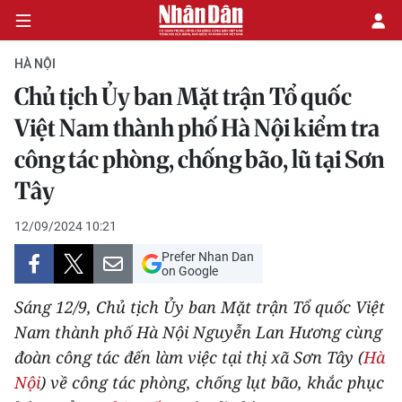
HÀ NỘI
Chủ tịch Ủy ban Mặt trận Tổ quốc
CHÍNH TRỊ
Việt Nam thành phố Hà Nội kiểm tra
công tác phòng, chống bão, lũ tại Sơn
KINH TẾ
Tây
VĂN HÓA
12/09/2024 10:21
XÃ HỘI
Prefer Nhan Dan
on Google
PHÁP LUẬT
Sáng 12/9, Chủ tịch Ủy ban Mặt trận Tổ quốc Việt
Nam thành phố Hà Nội Nguyễn Lan Hương cùng
DU LỊCH
đoàn công tác đến làm việc tại thị xã Sơn Tây (
Hà
THẾ GIỚI
Nội
) về công tác phòng, chống lụt bão, khắc phục