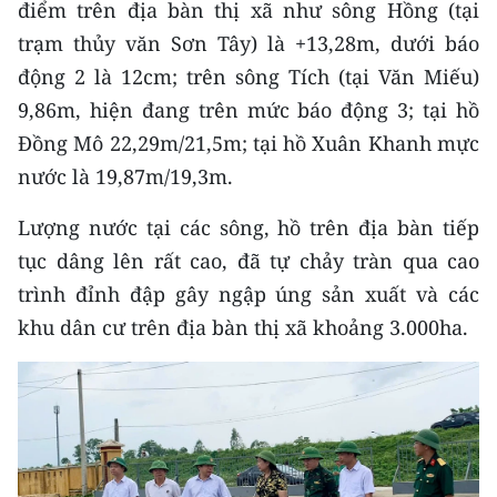
điểm trên địa bàn thị xã như sông Hồng (tại
CHƯƠNG TRÌNH OCOP - MỖI XÃ
MỘT SẢN PHẨM
trạm thủy văn Sơn Tây) là +13,28m, dưới báo
động 2 là 12cm; trên sông Tích (tại Văn Miếu)
RADIO
9,86m, hiện đang trên mức báo động 3; tại hồ
Đồng Mô 22,29m/21,5m; tại hồ Xuân Khanh mực
MEDIA CENTER
nước là 19,87m/19,3m.
E-Magazine
Lượng nước tại các sông, hồ trên địa bàn tiếp
tục dâng lên rất cao, đã tự chảy tràn qua cao
Video
trình đỉnh đập gây ngập úng sản xuất và các
Media Chính trị
khu dân cư trên địa bàn thị xã khoảng 3.000ha.
Media Kinh tế
Media Văn hóa
Media Xã hội