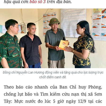
hậu quả cơn
bão số 3
trên địa bàn.
THỂ THAO
GIÁO DỤC
Y TẾ
KHOA HỌC - CÔNG NGHỆ
MÔI TRƯỜNG
BẠN ĐỌC
Đồng chí Nguyễn Lan Hương động viên và tặng quà cho lực lượng trực
KIỂM CHỨNG THÔNG TIN
chốt điếm canh đê.
TRI THỨC CHUYÊN SÂU
Theo báo cáo nhanh của Ban Chỉ huy Phòng,
chống lụt bão và Tìm kiếm cứu nạn thị xã Sơn
54 DÂN TỘC VIỆT NAM
Tây: Mực nước đo lúc 5 giờ ngày 12/9 tại các