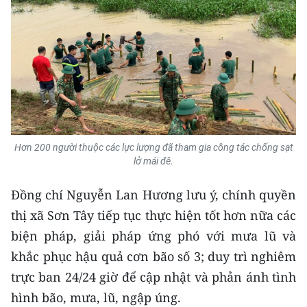
ENGLISH
中文
FRANÇAIS
РУССКИЙ
ESPAÑOL
Hơn 200 người thuộc các lực lượng đã tham gia công tác chống sạt
lở mái đê.
한국어
Đồng chí Nguyễn Lan Hương lưu ý, chính quyền
thị xã Sơn Tây tiếp tục thực hiện tốt hơn nữa các
biện pháp, giải pháp ứng phó với mưa lũ và
khắc phục hậu quả cơn bão số 3; duy trì nghiêm
trực ban 24/24 giờ để cập nhật và phản ánh tình
hình bão, mưa, lũ, ngập úng.