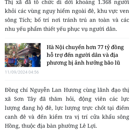
Thị xã đã tổ chức di dời khoảng 1.368 người
TIN MỚI
khỏi các vùng nguy hiểm ngoài đê, khu vực ven
sông Tích; bố trí nơi tránh trú an toàn và các
TIN ĐỊA PHƯƠNG
nhu yếu phẩm thiết yếu phục vụ người dân.
Trung du và miền núi phía Bắc
Hà Nội chuyển hơn 77 tỷ đồng
Đồng bằng sông Hồng
hỗ trợ đến người dân và địa
Bắc Trung Bộ
phương bị ảnh hưởng bão lũ
11/09/2024 04:56
Duyên hải Nam Trung Bộ và Tây
Nguyên
Đồng chí Nguyễn Lan Hương cùng lãnh đạo thị
Đông Nam Bộ
xã Sơn Tây đã thăm hỏi, động viên các lực
Đồng bằng sông Cửu Long
lượng đang hộ đê, lực lượng trực chốt tại điếm
canh đê và đến kiểm tra vị trí cửa khẩu sông
Chuyên trang Hà Nội
Hồng, thuộc địa bàn phường Lê Lợi.
Chuyên trang TP. Hồ Chí Minh