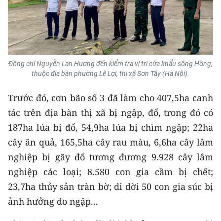
Media Pháp luật
Media Du lịch
Media Thế giới
Đồng chí Nguyễn Lan Hương đến kiểm tra vị trí cửa khẩu sông Hồng,
Media Thể thao
thuộc địa bàn phường Lê Lợi, thị xã Sơn Tây (Hà Nội).
Media Giáo dục
Trước đó, cơn bão số 3 đã làm cho 407,5ha canh
tác trên địa bàn thị xã bị ngập, đổ, trong đó có
Media Y tế
187ha lúa bị đổ, 54,9ha lúa bị chìm ngập; 22ha
Media Khoa học - Công nghệ
cây ăn quả, 165,5ha cây rau màu, 6,6ha cây lâm
Media Môi trường
nghiệp bị gãy đổ tương đương 9.928 cây lâm
nghiệp các loại; 8.580 con gia cầm bị chết;
Ảnh
23,7ha thủy sản tràn bờ; di dời 50 con gia súc bị
Infographic
ảnh hưởng do ngập...