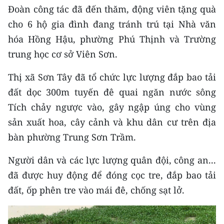
Đoàn công tác đã đến thăm, động viên tặng quà
CHUYÊN ĐỀ
cho 6 hộ gia đình đang tránh trú tại Nhà văn
hóa Hồng Hậu, phường Phú Thịnh và Trường
CÁC CHUYÊN TRANG
trung học cơ sở Viên Sơn.
Thị xã Sơn Tây đã tổ chức lực lượng đắp bao tải
VỀ BÁO NHÂN DÂN
đất dọc 300m tuyến đê quai ngăn nước sông
THỜI NAY
Tích chảy ngược vào, gây ngập úng cho vùng
sản xuất hoa, cây cảnh và khu dân cư trên địa
NHÂN DÂN CUỐI TUẦN
bàn phường Trung Sơn Trầm.
NHÂN DÂN HẰNG THÁNG
Người dân và các lực lượng quân đội, công an...
MUA BÁO
đã được huy động để đóng cọc tre, đắp bao tải
đất, ốp phên tre vào mái đê, chống sạt lở.
ĐỌC BÁO IN