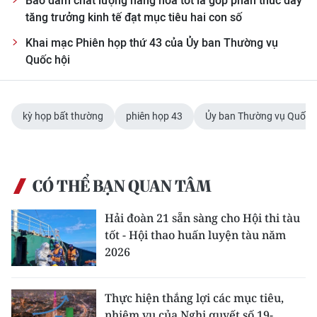
Bảo đảm chất lượng hàng hóa tốt là góp phần thúc đẩy
tăng trưởng kinh tế đạt mục tiêu hai con số
Khai mạc Phiên họp thứ 43 của Ủy ban Thường vụ
Quốc hội
kỳ họp bất thường
phiên họp 43
Ủy ban Thường vụ Quốc h
CÓ THỂ BẠN QUAN TÂM
Hải đoàn 21 sẵn sàng cho Hội thi tàu
tốt - Hội thao huấn luyện tàu năm
2026
Thực hiện thắng lợi các mục tiêu,
nhiệm vụ của Nghị quyết số 19-