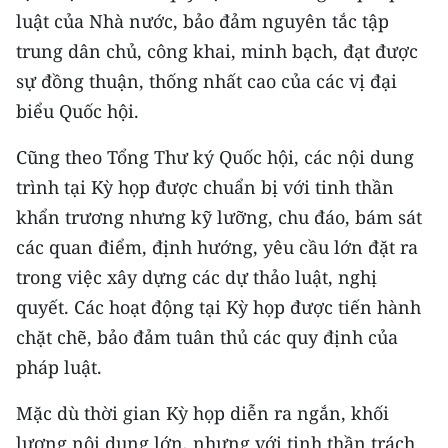
luật của Nhà nước, bảo đảm nguyên tắc tập
CHUYÊN ĐỀ
trung dân chủ, công khai, minh bạch, đạt được
sự đồng thuận, thống nhất cao của các vị đại
CÁC CHUYÊN TRANG
biểu Quốc hội.
VỀ BÁO NHÂN DÂN
Cũng theo Tổng Thư ký Quốc hội, các nội dung
trình tại Kỳ họp được chuẩn bị với tinh thần
THỜI NAY
khẩn trương nhưng kỹ lưỡng, chu đáo, bám sát
các quan điểm, định hướng, yêu cầu lớn đặt ra
NHÂN DÂN CUỐI TUẦN
trong việc xây dựng các dự thảo luật, nghị
NHÂN DÂN HẰNG THÁNG
quyết. Các hoạt động tại Kỳ họp được tiến hành
chặt chẽ, bảo đảm tuân thủ các quy định của
MUA BÁO
pháp luật.
ĐỌC BÁO IN
Mặc dù thời gian Kỳ họp diễn ra ngắn, khối
lượng nội dung lớn, nhưng với tinh thần trách