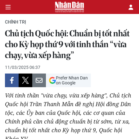
CHÍNH TRỊ
Chủ tịch Quốc hội: Chuẩn bị tốt nhất
CHÍNH TRỊ
cho Kỳ họp thứ 9 với tinh thần “vừa
chạy, vừa xếp hàng”
KINH TẾ
11/03/2025 06:37
VĂN HÓA
Prefer Nhan Dan
on Google
XÃ HỘI
Với tinh thần "vừa chạy, vừa xếp hàng", Chủ tịch
PHÁP LUẬT
Quốc hội Trần Thanh Mẫn đề nghị Hội đồng Dân
tộc, các Ủy ban của Quốc hội, các cơ quan của
DU LỊCH
Chính phủ cần chủ động chuẩn bị từ sớm, từ xa,
chuẩn bị tốt nhất cho Kỳ họp thứ 9, Quốc hội
THẾ GIỚI
Khóa XV.