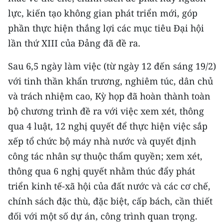
Media Pháp luật
lực, kiến tạo không gian phát triển mới, góp
Media Du lịch
phần thực hiện thắng lợi các mục tiêu Đại hội
lần thứ XIII của Đảng đã đề ra.
Media Thế giới
Sau 6,5 ngày làm việc (từ ngày 12 đến sáng 19/2)
Media Thể thao
với tinh thần khẩn trương, nghiêm túc, dân chủ
Media Giáo dục
và trách nhiệm cao, Kỳ họp đã hoàn thành toàn
bộ chương trình đề ra với việc xem xét, thông
Media Y tế
qua 4 luật, 12 nghị quyết để thực hiện việc sắp
Media Khoa học - Công nghệ
xếp tổ chức bộ máy nhà nước và quyết định
công tác nhân sự thuộc thẩm quyền; xem xét,
Media Môi trường
thông qua 6 nghị quyết nhằm thúc đẩy phát
Ảnh
triển kinh tế-xã hội của đất nước và các cơ chế,
chính sách đặc thù, đặc biệt, cấp bách, cần thiết
Infographic
đối với một số dự án, công trình quan trọng.