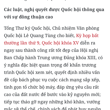
CHƯƠNG TRÌNH OCOP - MỖI XÃ
MỘT SẢN PHẨM
Các luật, nghị quyết được Quốc hội thông qua
với sự đồng thuận cao
RADIO
Tổng Thư ký Quốc hội, Chủ nhiệm Văn phòng
Quốc hội Lê Quang Tùng cho biết,
Kỳ họp bất
MEDIA CENTER
thường lần thứ 9, Quốc hội khóa XV
diễn ra
E-Magazine
ngay sau thành công rất tốt đẹp của Hội nghị
Ban Chấp hành Trung ương Đảng khóa XIII, có
Video
ý nghĩa đặc biệt quan trọng để khẩn trương
Media Chính trị
trình Quốc hội xem xét, quyết định nhiều vấn
đề cấp bách phục vụ cuộc cách mạng sắp xếp,
Media Kinh tế
tinh gọn tổ chức bộ máy, đáp ứng yêu cầu rất
Media Văn hóa
cao của đất nước để bước vào kỷ nguyên mới;
Media Xã hội
tiếp tục tháo gỡ ngay những khó khăn, vướng
mắc về thể chế, chính sách để phát huy nguồn