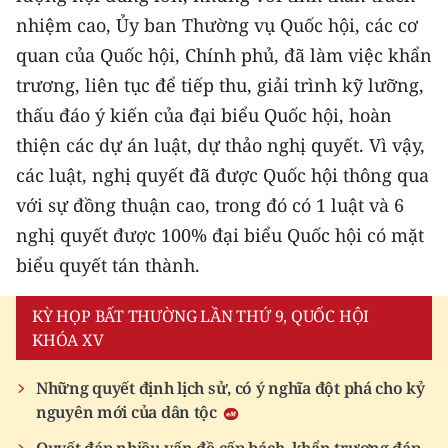
ENGLISH
nhiệm cao, Ủy ban Thường vụ Quốc hội, các cơ
quan của Quốc hội, Chính phủ, đã làm việc khẩn
中文
trương, liên tục để tiếp thu, giải trình kỹ lưỡng,
FRANÇAIS
thấu đáo ý kiến của đại biểu Quốc hội, hoàn
thiện các dự án luật, dự thảo nghị quyết. Vì vậy,
РУССКИЙ
các luật, nghị quyết đã được Quốc hội thông qua
với sự đồng thuận cao, trong đó có 1 luật và 6
ESPAÑOL
nghị quyết được 100% đại biểu Quốc hội có mặt
한국어
biểu quyết tán thành.
KỲ HỌP BẤT THƯỜNG LẦN THỨ 9, QUỐC HỘI
KHÓA XV
Những quyết định lịch sử, có ý nghĩa đột phá cho kỷ
nguyên mới của dân tộc