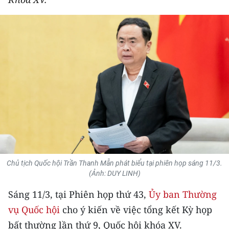
THỂ THAO
GIÁO DỤC
Y TẾ
KHOA HỌC - CÔNG NGHỆ
MÔI TRƯỜNG
BẠN ĐỌC
KIỂM CHỨNG THÔNG TIN
Chủ tịch Quốc hội Trần Thanh Mẫn phát biểu tại phiên họp sáng 11/3.
(Ảnh: DUY LINH)
TRI THỨC CHUYÊN SÂU
Sáng 11/3, tại Phiên họp thứ 43,
Ủy ban Thường
54 DÂN TỘC VIỆT NAM
vụ Quốc hội
cho ý kiến về việc tổng kết Kỳ họp
bất thường lần thứ 9, Quốc hội khóa XV.