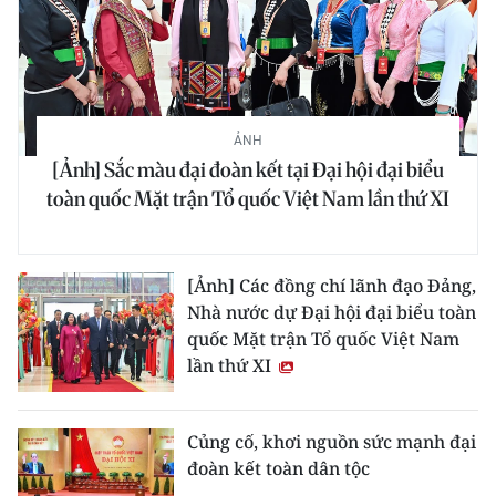
CHUYÊN ĐỀ
CÁC CHUYÊN TRANG
ẢNH
[Ảnh] Sắc màu đại đoàn kết tại Đại hội đại biểu
VỀ BÁO NHÂN DÂN
toàn quốc Mặt trận Tổ quốc Việt Nam lần thứ XI
THỜI NAY
NHÂN DÂN CUỐI TUẦN
[Ảnh] Các đồng chí lãnh đạo Đảng,
Nhà nước dự Đại hội đại biểu toàn
NHÂN DÂN HẰNG THÁNG
quốc Mặt trận Tổ quốc Việt Nam
lần thứ XI
MUA BÁO
ĐỌC BÁO IN
Củng cố, khơi nguồn sức mạnh đại
đoàn kết toàn dân tộc