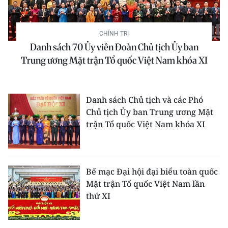
THỂ THAO
CHÍNH TRỊ
GIÁO DỤC
Danh sách 70 Ủy viên Đoàn Chủ tịch Ủy ban
Trung ương Mặt trận Tổ quốc Việt Nam khóa XI
Y TẾ
KHOA HỌC - CÔNG NGHỆ
Danh sách Chủ tịch và các Phó
MÔI TRƯỜNG
Chủ tịch Ủy ban Trung ương Mặt
trận Tổ quốc Việt Nam khóa XI
BẠN ĐỌC
KIỂM CHỨNG THÔNG TIN
Bế mạc Đại hội đại biểu toàn quốc
Mặt trận Tổ quốc Việt Nam lần
TRI THỨC CHUYÊN SÂU
thứ XI
54 DÂN TỘC VIỆT NAM