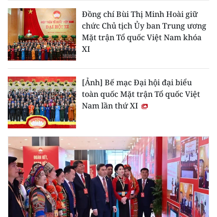
CHƯƠNG TRÌNH OCOP - MỖI XÃ
Đồng chí Bùi Thị Minh Hoài giữ
MỘT SẢN PHẨM
chức Chủ tịch Ủy ban Trung ương
Mặt trận Tổ quốc Việt Nam khóa
RADIO
XI
MEDIA CENTER
[Ảnh] Bế mạc Đại hội đại biểu
E-Magazine
toàn quốc Mặt trận Tổ quốc Việt
Nam lần thứ XI
Video
Media Chính trị
Media Kinh tế
Media Văn hóa
Media Xã hội