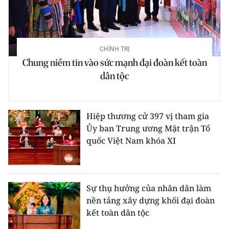
Media Pháp luật
Media Du lịch
Media Thế giới
CHÍNH TRỊ
Chung niềm tin vào sức mạnh đại đoàn kết toàn
Media Thể thao
dân tộc
Media Giáo dục
Hiệp thương cử 397 vị tham gia
Media Y tế
Ủy ban Trung ương Mặt trận Tổ
Media Khoa học - Công nghệ
quốc Việt Nam khóa XI
Media Môi trường
Ảnh
Sự thụ hưởng của nhân dân làm
nền tảng xây dựng khối đại đoàn
Infographic
kết toàn dân tộc