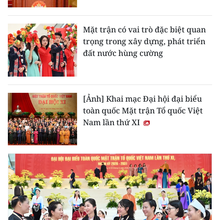
TIN MỚI
Mặt trận có vai trò đặc biệt quan
TIN ĐỊA PHƯƠNG
trọng trong xây dựng, phát triển
đất nước hùng cường
Trung du và miền núi phía Bắc
Đồng bằng sông Hồng
[Ảnh] Khai mạc Đại hội đại biểu
Bắc Trung Bộ
toàn quốc Mặt trận Tổ quốc Việt
Duyên hải Nam Trung Bộ và Tây
Nam lần thứ XI
Nguyên
Đông Nam Bộ
Đồng bằng sông Cửu Long
Chuyên trang Hà Nội
Chuyên trang TP. Hồ Chí Minh