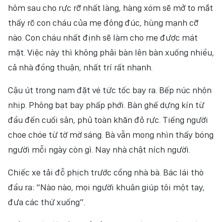
hôm sau cho rực rỡ nhất làng, hàng xóm sẽ mở to mắt
thấy rõ con cháu của mẹ đông đúc, hùng mạnh cỡ
nào. Con cháu nhất định sẽ làm cho mẹ được mát
mặt. Việc này thì không phải bàn lên bàn xuống nhiều,
cả nhà đồng thuận, nhất trí rất nhanh.
Cậu út trong nam đặt vé tức tốc bay ra. Bếp núc nhộn
nhịp. Phông bạt bay phấp phới. Bàn ghế dựng kín từ
đầu đến cuối sân, phủ toàn khăn đỏ rực. Tiếng người
choe chóe từ tờ mờ sáng. Bà vẫn mong nhìn thấy bóng
người mỗi ngày còn gì. Nay nhà chật ních người.
Chiếc xe tải đỗ phịch trước cổng nhà bà. Bác lái thò
đầu ra: ‎“Nào nào, mọi người khuân giúp tôi một tay,
đưa các thứ xuống”.