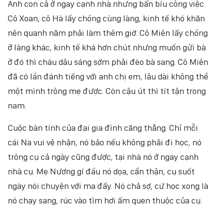
Anh con cả ở ngay cạnh nhà nhưng bấn bíu công việc.
Cô Xoan, cô Hà lấy chồng cùng làng, kinh tế khó khăn
nên quanh năm phải làm thêm giờ. Cô Miên lấy chồng
ở làng khác, kinh tế khá hơn chút nhưng muốn gửi bà
ở đó thì cháu dâu sáng sớm phải đèo bà sang. Cô Miên
đã có lần đánh tiếng với anh chị em, lâu dài không thể
một mình trông mẹ được. Còn cậu út thì tít tận trong
nam.
Cuộc bàn tính của đại gia đình căng thẳng. Chỉ mỗi
cái Na vui vẻ nhận, nó bảo nếu không phải đi học, nó
trông cụ cả ngày cũng được, tại nhà nó ở ngay cạnh
nhà cụ. Mẹ Nương gí đầu nó dọa, cẩn thận, cụ suốt
ngày nói chuyện với ma đấy. Nó chả sợ, cứ học xong là
nó chạy sang, rúc vào tìm hơi ấm quen thuộc của cụ.