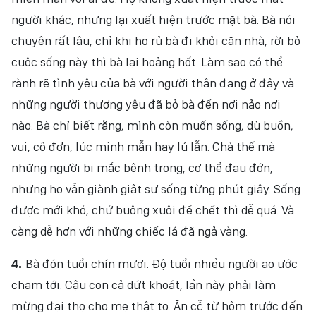
người khác, nhưng lại xuất hiện trước mặt bà. Bà nói
chuyện rất lâu, chỉ khi họ rủ bà đi khỏi căn nhà, rời bỏ
cuộc sống này thì bà lại hoảng hốt. Làm sao có thể
rành rẽ tình yêu của bà với người thân đang ở đây và
những người thương yêu đã bỏ bà đến nơi nảo nơi
nào. Bà chỉ biết rằng, mình còn muốn sống, dù buồn,
vui, cô đơn, lúc minh mẫn hay lú lẫn. Chả thế mà
những người bị mắc bệnh trọng, cơ thể đau đớn,
nhưng họ vẫn giành giật sự sống từng phút giây. Sống
được mới khó, chứ buông xuôi để chết thì dễ quá. Và
càng dễ hơn với những chiếc lá đã ngả vàng.
Bà đón tuổi chín mươi. Độ tuổi nhiều người ao ước
4.
chạm tới. Cậu con cả dứt khoát, lần này phải làm
mừng đại thọ cho mẹ thật to. Ăn cỗ từ hôm trước đến