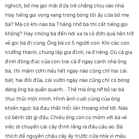
nghịch, bố mẹ gọi mãi đứa trẻ chẳng chịu vào nhà.
Hay tiếng gọi vọng vang trong bóng tối ấy của bố mẹ
bà? Mà có khi nào bà Thảng nhớ bà thì cất tiếng gọi
không? Hay chồng bà đến nơi xa lạ cô đơn quá nên trở
về gọi bà đi cùng. Ông bà có 5 người con. Khi các con
trưởng thành, chúng lập gia đình, ra ở riêng. Dù cả gia
đình đông đúc của con trai cả ở ngay cạnh nhà ông
bà, thì mâm cơm hầu hết ngày nào cũng chỉ hai cái
bát, hai đôi đũa, cái vườn ngày nào cũng chỉ có bóng
dáng ông bà quẩn quanh… Thế mà ông nỡ bỏ lại bà
thui thủi một mình. Hình ảnh cuối cùng của ông
khiến ngực bà đau thắt mỗi lần thoáng nhớ tới. Nào
có bệnh tật gì đâu. Chiều ông còn cọ mồm với bà về
việc di chuyển cái cây đinh lăng ra đầu cầu ao. Bà
thích để nguyên chậu cây ấy trước cửa nhà vì mầu