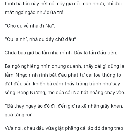
hình bà lúc này hệt cái cây già cỗi, cạn nhựa, chỉ đôi
mắt ngơ ngác như đứa trẻ:
“Cho cụ về nhà đi Na”.
“Cụ lạ nhỉ, nhà cụ đây chứ đâu”.
Chưa bao giờ bà lẫn nhà mình. Đây là lần đầu tiên.
Bà ngó nghiêng nhìn chung quanh, thấy cái gì cũng lạ
lẫm. Nhạc rình rình bắt đầu phát từ cái loa thùng to
đặt đầu sân khiến bà cảm thấy tròng trành như say
sóng. Bỗng Nương, mẹ của cái Na hốt hoảng chạy vào:
“Bà thay ngay áo đỏ đi, đến giờ ra xã nhận giấy khen,
quà tặng rồi”.
Vừa nói, cháu dâu vừa giật phăng cái áo đỏ đang treo