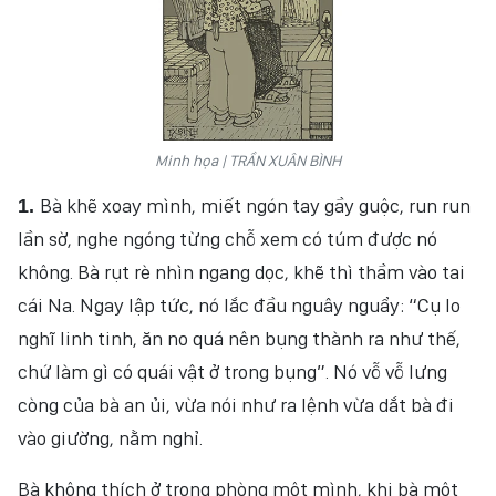
VĂN HÓA
THỂ THAO
QUỐC TẾ
Minh họa | TRẦN XUÂN BÌNH
Bà khẽ xoay mình, miết ngón tay gầy guộc, run run
1.
NHÂN DÂN ĐIỆN TỬ
lần sờ, nghe ngóng từng chỗ xem có túm được nó
BÁO THỜI NAY
không. Bà rụt rè nhìn ngang dọc, khẽ thì thầm vào tai
cái Na. Ngay lập tức, nó lắc đầu nguây nguẩy: “Cụ lo
NHÂN DÂN CUỐI TUẦN
nghĩ linh tinh, ăn no quá nên bụng thành ra như thế,
chứ làm gì có quái vật ở trong bụng”. Nó vỗ vỗ lưng
còng của bà an ủi, vừa nói như ra lệnh vừa dắt bà đi
vào giường, nằm nghỉ.
Bà không thích ở trong phòng một mình, khi bà một