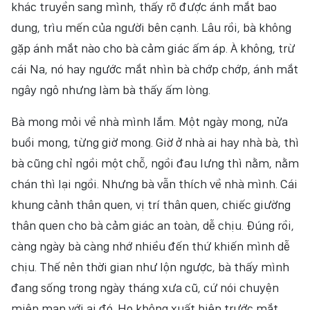
khác truyền sang mình, thấy rõ được ánh mắt bao
dung, trìu mến của người bên cạnh. Lâu rồi, bà không
gặp ánh mắt nào cho bà cảm giác ấm áp. À không, trừ
cái Na, nó hay ngước mắt nhìn bà chớp chớp, ánh mắt
ngây ngô nhưng làm bà thấy ấm lòng.
Bà mong mỏi về nhà mình lắm. Một ngày mong, nửa
buổi mong, từng giờ mong. Giờ ở nhà ai hay nhà bà, thì
bà cũng chỉ ngồi một chỗ, ngồi đau lưng thì nằm, nằm
chán thì lại ngồi. Nhưng bà vẫn thích về nhà mình. Cái
khung cảnh thân quen, vị trí thân quen, chiếc giường
thân quen cho bà cảm giác an toàn, dễ chịu. Đúng rồi,
càng ngày bà càng nhớ nhiều đến thứ khiến mình dễ
chịu. Thế nên thời gian như lộn ngược, bà thấy mình
đang sống trong ngày tháng xưa cũ, cứ nói chuyện
miên man với ai đó. Họ không xuất hiện trước mắt