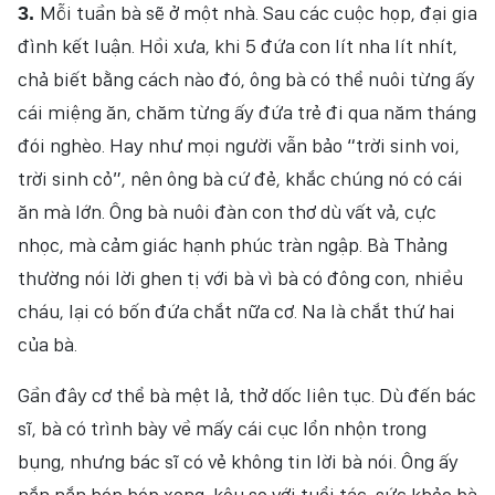
Mỗi tuần bà sẽ ở một nhà. Sau các cuộc họp, đại gia
3.
đình kết luận. Hồi xưa, khi 5 đứa con lít nha lít nhít,
chả biết bằng cách nào đó, ông bà có thể nuôi từng ấy
cái miệng ăn, chăm từng ấy đứa trẻ đi qua năm tháng
đói nghèo. Hay như mọi người vẫn bảo “trời sinh voi,
trời sinh cỏ”, nên ông bà cứ đẻ, khắc chúng nó có cái
ăn mà lớn. Ông bà nuôi đàn con thơ dù vất vả, cực
nhọc, mà cảm giác hạnh phúc tràn ngập. Bà Thảng
thường nói lời ghen tị với bà vì bà có đông con, nhiều
cháu, lại có bốn đứa chắt nữa cơ. Na là chắt thứ hai
của bà.
Gần đây cơ thể bà mệt lả, thở dốc liên tục. Dù đến bác
sĩ, bà có trình bày về mấy cái cục lổn nhộn trong
bụng, nhưng bác sĩ có vẻ không tin lời bà nói. Ông ấy
nắn nắn bóp bóp xong, kêu so với tuổi tác, sức khỏe bà