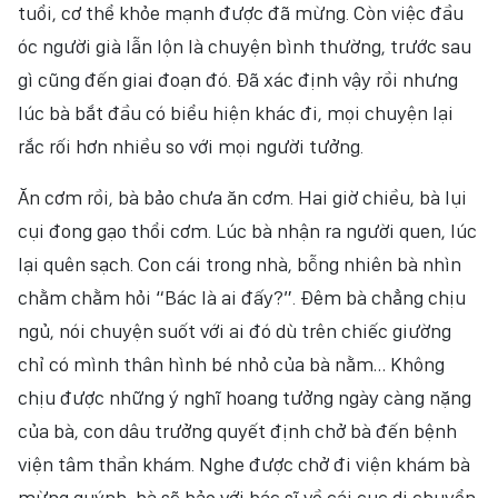
tuổi, cơ thể khỏe mạnh được đã mừng. Còn việc đầu
óc người già lẫn lộn là chuyện bình thường, trước sau
gì cũng đến giai đoạn đó. Đã xác định vậy rồi nhưng
lúc bà bắt đầu có biểu hiện khác đi, mọi chuyện lại
rắc rối hơn nhiều so với mọi người tưởng.
Ăn cơm rồi, bà bảo chưa ăn cơm. Hai giờ chiều, bà lụi
cụi đong gạo thổi cơm. Lúc bà nhận ra người quen, lúc
lại quên sạch. Con cái trong nhà, bỗng nhiên bà nhìn
chằm chằm hỏi “Bác là ai đấy?”. Đêm bà chẳng chịu
ngủ, nói chuyện suốt với ai đó dù trên chiếc giường
chỉ có mình thân hình bé nhỏ của bà nằm… Không
chịu được những ý nghĩ hoang tưởng ngày càng nặng
của bà, con dâu trưởng quyết định chở bà đến bệnh
viện tâm thần khám. Nghe được chở đi viện khám bà
mừng quýnh, bà sẽ bảo với bác sĩ về cái cục di chuyển