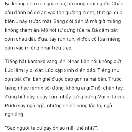
Bà không chịu ra ngoài sân, ăn cùng mọi người. Cháu
dâu đành bê đồ ăn vào tận giường. Nem, thịt gà, cua
biển… bày trước mặt. Sáng đói đến lả mà giờ miệng
không thèm ăn. Mồ hôi tự dưng túa ra. Bà cầm bát
cơm cháu dâu đưa, tay run run, vì đói, cố lùa miếng
cơm vào miệng nhai trệu trạo.
Tiếng hát karaoke vang lên. Nhạc liên hồi không dứt.
Lúc lâm ly bi đát. Lúc xập xình điên đảo. Tiếng thu
dọn bát đĩa, bàn ghế được dẹp gọn ra hai bên. Trước
tiếng nhạc remix sôi động, không ai giữ nổi chân tay,
đứng hết dậy, quây tụm nhẩy tưng bừng. Vui ơi là vui.
Rượu say ngà ngà, những chiếc bóng lắc lư, ngả
nghiêng.
“Sao người ta cứ gây ồn ào mãi thế nhỉ?”.