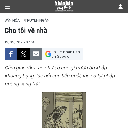
VĂN HÓA
TRUYỆN NGẮN
Cho tôi về nhà
TRANG CHỦ
19/05/2025 07:38
Prefer Nhan Dan
CHÍNH TRỊ
on Google
TIÊU ĐIỂM
Cảm giác râm ran như có con gì trườn bò khắp
khoang bụng, lúc nổi cục bên phải, lúc nó lại phập
ĐỜI SỐNG - XÃ HỘI
phồng sang trái.
KHOA HỌC - GIÁO DỤC
AN NINH - XÃ HỘI
KINH TẾ