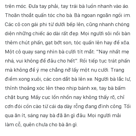
trên móc. Đưa tay phải, tay trái bà luồn nhanh vào áo.
Thoăn thoắt quấn tóc cho bà. Bà ngoan ngoãn ngồi im.
Các cô con gái phi từ dưới bếp lên, cũng nhanh chóng
diện những chiếc áo dài rất đẹp. Mọi người sôi nổi bàn
thêm chút phấn, gạt bớt son, tóc quấn lên hay để xõa.
Một cô quay sang nhìn bà cười tít mắt: “Nay nhất mẹ
nhá, vui không để đâu cho hết”. Rồi tiếp tục trát phấn
mà không để ý mẹ chẳng nở lấy một nụ cười. Trang
điểm xong xuôi, các con dắt bà lên xe. Người bà lắc lư,
thỉnh thoảng xóc lên theo nhịp bánh xe, tay bà bấm
chặt bụng. Mấy cục lổn nhổn nay không thấy rõ, chỉ
cơn đói cồn cào từ cái dạ dày rỗng đang đình công. Tối
qua ăn ít, sáng nay bà đã ăn gì đâu. Mọi người mải
làm cỗ, quên chưa cho bà ăn gì.