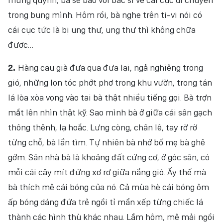
trong bụng mình. Hôm rồi, bà nghe trên ti-vi nói có
cái cục tức là bị ung thư, ung thư thì không chữa
được…
Hàng cau già đưa qua đưa lại, ngả nghiêng trong
2.
gió, những lọn tóc phớt phơ trong khu vườn, trong tán
lá lòa xòa vọng vào tai bà thật nhiều tiếng gọi. Bà trợn
mắt lên nhìn thật kỹ. Sao mình bà ở giữa cái sân gạch
thông thênh, lạ hoắc. Lưng còng, chân lê, tay rờ rờ
từng chỗ, bà lần tìm. Tự nhiên bà nhớ bố mẹ bà ghê
gớm. Sân nhà bà là khoảng đất cứng cơ, ở góc sân, có
mỗi cái cây mít đứng xơ rơ giữa nắng gió. Ấy thế mà
bà thích mê cái bóng của nó. Cả mùa hè cái bóng ôm
ấp bóng dáng đứa trẻ ngồi tỉ mẩn xếp từng chiếc lá
thành các hình thù khác nhau. Lắm hôm, mê mải ngồi