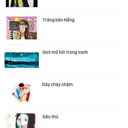
Trăng bản Nắng
Giọt mồ hôi trong xanh
Dây cháy chậm
Đầu thú