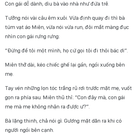
Con gái dỗ dành, dìu bà vào nhà như đứa trẻ.
Tưởng nói vài câu êm xuôi. Vừa định quay đi thì bà
túm vạt áo Miên, vừa nói vừa run, đôi mắt màng đục
nhìn con gái rưng rưng:
“Đừng để tôi một mình, họ cứ gọi tôi đi thôi bác ơi”.
Miên thở dài, kéo chiếc ghế lại gần, ngồi xuống bên
mẹ.
Tay vén những lọn tóc trắng rủ rơi trước mặt mẹ, vuốt
gọn ra phía sau. Miên thủ thỉ: “Con đây mà, con gái
mẹ mà mẹ không nhận ra được ư?”.
Bà lặng thinh, chả nói gì. Gương mặt dãn ra khi có
người ngồi bên cạnh.