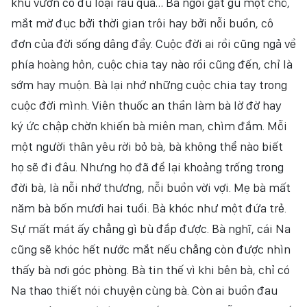
khu vườn có đủ loại rau quả… Bà ngồi gật gù một chỗ,
mắt mờ đục bởi thời gian trôi hay bởi nỗi buồn, cô
đơn của đời sống dâng đầy. Cuộc đời ai rồi cũng ngả về
phía hoàng hôn, cuộc chia tay nào rồi cũng đến, chỉ là
sớm hay muộn. Bà lại nhớ những cuộc chia tay trong
cuộc đời mình. Viên thuốc an thần làm bà lờ đờ hay
ký ức chập chờn khiến bà miên man, chìm đắm. Mỗi
một người thân yêu rời bỏ bà, bà không thể nào biết
họ sẽ đi đâu. Nhưng họ đã để lại khoảng trống trong
đời bà, là nỗi nhớ thương, nỗi buồn vời vợi. Mẹ bà mất
năm bà bốn mươi hai tuổi. Bà khóc như một đứa trẻ.
Sự mất mát ấy chẳng gì bù đắp được. Bà nghĩ, cái Na
cũng sẽ khóc hết nước mắt nếu chẳng còn được nhìn
thấy bà nơi góc phòng. Bà tin thế vì khi bên bà, chỉ có
Na thao thiết nói chuyện cùng bà. Còn ai buồn đau