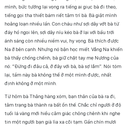
mình, bức tường lại vọng ra tiếng ai giục bà đi theo,
tiếng gọi tha thiết bám riết tâm trí bà. Bà giật mình
hoảng loạn nhiều lần. Con cháu như sợi dây vớt bà từ
đáy hồ ngoi lên, sợi dây níu kéo bà ở lại với bầu trời
ánh sáng còn nhiều niềm vui, hy vọng. Bà thích được
Na ở bên cạnh. Nhưng nó bận học miết. Vắng Na khiến
bà thấy chống chếnh, bà giữ chặt tay mẹ Nương của
nó: “Đừng đi đâu cả, ở đây với bà, bà sợ lắm”. Nói tóm
lại, tầm này bà không thể ở một mình được, nhất
định không ở một mình.
Từ hôm bà Thảng hàng xóm, bạn thân của bà ra đi,
tâm trạng bà thành ra bất ổn thế. Chắc chỉ người ở độ
tuổi lá vàng mới hiểu cảm giác chông chênh khi nghe
tin một người bạn già lìa xa cõi tạm. Gần chín mươi