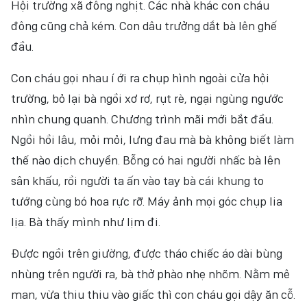
Hội trường xã đông nghịt. Các nhà khác con cháu
đông cũng chả kém. Con dâu trưởng dắt bà lên ghế
đầu.
Con cháu gọi nhau í ới ra chụp hình ngoài cửa hội
trường, bỏ lại bà ngồi xơ rơ, rụt rè, ngại ngùng ngước
nhìn chung quanh. Chương trình mãi mới bắt đầu.
Ngồi hồi lâu, mỏi mỏi, lưng đau mà bà không biết làm
thế nào dịch chuyển. Bỗng có hai người nhấc bà lên
sân khấu, rồi người ta ấn vào tay bà cái khung to
tướng cùng bó hoa rực rỡ. Máy ảnh mọi góc chụp lia
lịa. Bà thấy mình như lịm đi.
Được ngồi trên giường, được tháo chiếc áo dài bùng
nhùng trên người ra, bà thở phào nhẹ nhõm. Nằm mê
man, vừa thiu thiu vào giấc thì con cháu gọi dậy ăn cỗ.