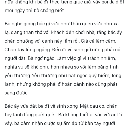
nữa không khi bà đi theo tiếng giục giã, vẫy gọi da diết
mỗi ngày thì bà chẳng biết.
Bà nghe giọng bác gì vừa như thân quen vừa như xa
lạ, đang than thở với khách đến chơi nhà, rằng bác ấy
chán chường với cảnh này lắm rồi. Già cả lẩm cẩm.
Chân tay lóng ngóng. Đến đi vệ sinh giờ cũng phải có
người dắt. Bà ngơ ngác. Làm việc gì vì trách nhiệm,
nghĩa vụ sẽ khó chịu hơn nhiều so với làm bằng tình
yêu thương. Yêu thương như hạt ngọc quý hiếm, long
lanh, nhưng không phải ở hoàn cảnh nào cũng phát
sáng được.
Bác ấy vừa dắt bà đi vệ sinh xong. Mặt cau có, chân
tay lạnh lùng quệt quệt. Bà không biết ai vào với ai. Dù
vậy, bà cảm nhận được sự ấm áp từ bàn tay người