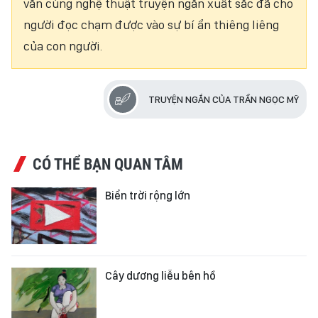
văn cùng nghệ thuật truyện ngắn xuất sắc đã cho
người đọc chạm được vào sự bí ẩn thiêng liêng
của con người.
TRUYỆN NGẮN CỦA TRẦN NGỌC MỸ
CÓ THỂ BẠN QUAN TÂM
Biển trời rộng lớn
Cây dương liễu bên hồ