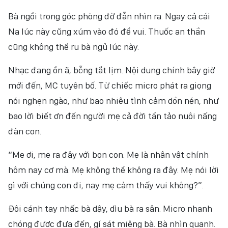
Bà ngồi trong góc phòng đờ đẫn nhìn ra. Ngay cả cái
Na lúc này cũng xúm vào đó để vui. Thuốc an thần
cũng không thể ru bà ngủ lúc này.
Nhạc đang ồn ã, bỗng tắt lịm. Nội dung chính bây giờ
mới đến, MC tuyên bố. Từ chiếc micro phát ra giọng
nói nghẹn ngào, như bao nhiêu tình cảm dồn nén, như
bao lời biết ơn đến người mẹ cả đời tần tảo nuôi nấng
đàn con.
“Mẹ ơi, mẹ ra đây với bọn con. Mẹ là nhân vật chính
hôm nay cơ mà. Mẹ không thể không ra đây. Mẹ nói lời
gì với chúng con đi, nay mẹ cảm thấy vui không?”.
Đôi cánh tay nhấc bà dậy, dìu bà ra sân. Micro nhanh
chóng được đưa đến, gí sát miệng bà. Bà nhìn quanh.