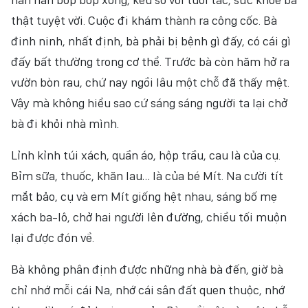
thật tuyệt vời. Cuộc đi khám thành ra công cốc. Bà
đinh ninh, nhất định, bà phải bị bệnh gì đấy, có cái gì
đấy bất thường trong cơ thể. Trước bà còn hăm hở ra
vườn bòn rau, chứ nay ngồi lâu một chỗ đã thấy mệt.
Vậy mà không hiểu sao cứ sáng sáng người ta lại chở
bà đi khỏi nhà mình.
Lỉnh kỉnh túi xách, quần áo, hộp trầu, cau là của cụ.
Bỉm sữa, thuốc, khăn lau… là của bé Mít. Na cười tít
mắt bảo, cụ và em Mít giống hệt nhau, sáng bố mẹ
xách ba-lô, chở hai người lên đường, chiều tối muộn
lại được đón về.
Bà không phân định được những nhà bà đến, giờ bà
chỉ nhớ mỗi cái Na, nhớ cái sân đất quen thuộc, nhớ