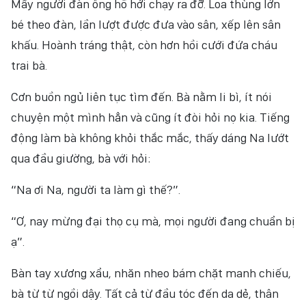
Mấy người đàn ông hồ hởi chạy ra đỡ. Loa thùng lớn
bé theo đàn, lần lượt được đưa vào sân, xếp lên sân
khấu. Hoành tráng thật, còn hơn hồi cưới đứa cháu
trai bà.
Cơn buồn ngủ liên tục tìm đến. Bà nằm li bì, ít nói
chuyện một mình hẳn và cũng ít đòi hỏi nọ kia. Tiếng
động làm bà không khỏi thắc mắc, thấy dáng Na lướt
qua đầu giường, bà với hỏi:
“Na ơi Na, người ta làm gì thế?”.
“Ơ, nay mừng đại thọ cụ mà, mọi người đang chuẩn bị
ạ”.
Bàn tay xương xẩu, nhăn nheo bám chặt manh chiếu,
bà từ từ ngồi dậy. Tất cả từ đầu tóc đến da dẻ, thân