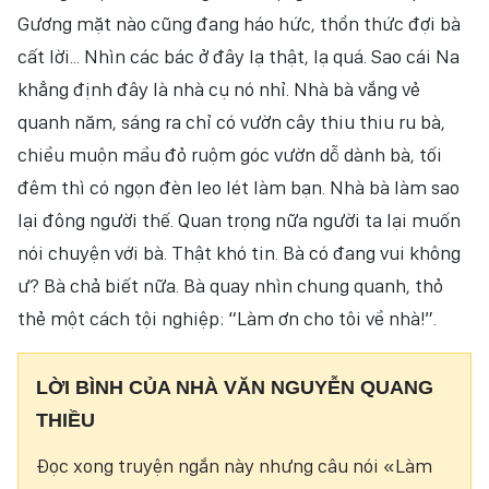
Gương mặt nào cũng đang háo hức, thổn thức đợi bà
cất lời... Nhìn các bác ở đây lạ thật, lạ quá. Sao cái Na
khẳng định đây là nhà cụ nó nhỉ. Nhà bà vắng vẻ
quanh năm, sáng ra chỉ có vườn cây thiu thiu ru bà,
chiều muộn mầu đỏ ruộm góc vườn dỗ dành bà, tối
đêm thì có ngọn đèn leo lét làm bạn. Nhà bà làm sao
lại đông người thế. Quan trọng nữa người ta lại muốn
nói chuyện với bà. Thật khó tin. Bà có đang vui không
ư? Bà chả biết nữa. Bà quay nhìn chung quanh, thỏ
thẻ một cách tội nghiệp: “Làm ơn cho tôi về nhà!”.
LỜI BÌNH CỦA NHÀ VĂN NGUYỄN QUANG
THIỀU
Đọc xong truyện ngắn này nhưng câu nói «Làm