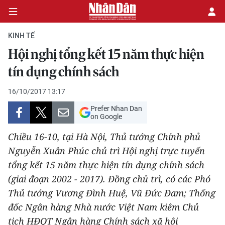
KINH TẾ
Hội nghị tổng kết 15 năm thực hiện
CHÍNH TRỊ
tín dụng chính sách
KINH TẾ
16/10/2017 13:17
Prefer Nhan Dan
VĂN HÓA
on Google
Chiều 16-10, tại Hà Nội, Thủ tướng Chính phủ
XÃ HỘI
Nguyễn Xuân Phúc chủ trì Hội nghị trực tuyến
tổng kết 15 năm thực hiện tín dụng chính sách
PHÁP LUẬT
(giai đoạn 2002 - 2017). Đồng chủ trì, có các Phó
DU LỊCH
Thủ tướng Vương Đình Huệ, Vũ Đức Đam; Thống
đốc Ngân hàng Nhà nước Việt Nam kiêm Chủ
THẾ GIỚI
tịch HĐQT Ngân hàng Chính sách xã hội