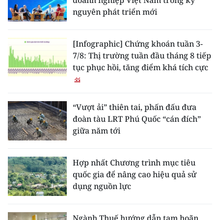
doanh nghiệp Việt Nam trong kỷ
nguyên phát triển mới
[Infographic] Chứng khoán tuần 3-
7/8: Thị trường tuần đầu tháng 8 tiếp
tục phục hồi, tăng điểm khá tích cực
“Vượt ải” thiên tai, phấn đấu đưa
đoàn tàu LRT Phú Quốc “cán đích”
giữa năm tới
Hợp nhất Chương trình mục tiêu
quốc gia để nâng cao hiệu quả sử
dụng nguồn lực
Ngành Thuế hướng dẫn tạm hoãn