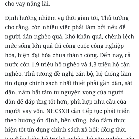
cho vay nặng lãi.
TIN MỚI
Định hướng nhiệm vụ thời gian tới, Thủ tướng
TIN ĐỊA PHƯƠNG
cho rằng, còn nhiều việc phải làm bởi nếu để
Trung du và miền núi phía Bắc
người dân nghèo quá, khó khăn quá, chênh lệch
mức sống lớn quá thì công cuộc công nghiệp
Đồng bằng sông Hồng
hóa, hiện đại hóa chưa thành công. Đến nay, cả
Bắc Trung Bộ
nước còn 1,9 triệu hộ nghèo và 1,3 triệu hộ cận
nghèo. Thủ tướng đề nghị cán bộ, hệ thống làm
Duyên hải Nam Trung Bộ và Tây
tín dụng chính sách nhất thiết phải gần dân, sát
Nguyên
dân, nắm bắt tâm tư nguyện vọng của người
Đông Nam Bộ
dân để đáp ứng tốt hơn, phù hợp nhu cầu của
người vay vốn. NHCSXH cần tiếp tục phát triển
Đồng bằng sông Cửu Long
theo hướng ổn định, bền vững, bảo đảm thực
Chuyên trang Hà Nội
hiện tốt tín dụng chính sách xã hội; đồng thời
Chuyên trang TP. Hồ Chí Minh
tạo điều kiện hỗ trợ hộ nghèo, hộ cận nghèo, các