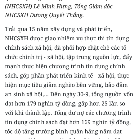
(NHCSXH) Lê Minh Hưng, Tổng Giám đốc
THỂ THAO
NHCSXH Dương Quyết Thắng.
GIÁO DỤC
Trải qua 15 năm xây dựng và phát triển,
Y TẾ
NHCSXH được giao nhiệm vụ thực thi tín dụng
chính sách xã hội, đã phối hợp chặt chẽ các tổ
KHOA HỌC - CÔNG NGHỆ
chức chính trị - xã hội, tập trung nguồn lực, đẩy
mạnh thực hiện chương trình tín dụng chính
MÔI TRƯỜNG
sách, góp phần phát triển kinh tế - xã hội, thực
BẠN ĐỌC
hiện mục tiêu giảm nghèo bền vững, bảo đảm
an sinh xã hội,... Đến ngày 30-9, tổng nguồn vốn
KIỂM CHỨNG THÔNG TIN
đạt hơn 179 nghìn tỷ đồng, gấp hơn 25 lần so
TRI THỨC CHUYÊN SÂU
với khi thành lập. Tổng dư nợ các chương trình
tín dụng chính sách đạt hơn 169 nghìn tỷ đồng,
54 DÂN TỘC VIỆT NAM
tốc độ tăng trưởng bình quân hằng năm đạt