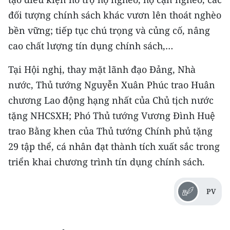
đối tượng chính sách khác vươn lên thoát nghèo
CHUYÊN ĐỀ
bền vững; tiếp tục chú trọng và củng cố, nâng
cao chất lượng tín dụng chính sách,…
CÁC CHUYÊN TRANG
Tại Hội nghị, thay mặt lãnh đạo Đảng, Nhà
VỀ BÁO NHÂN DÂN
nước, Thủ tướng Nguyễn Xuân Phúc trao Huân
chương Lao động hạng nhất của Chủ tịch nước
THỜI NAY
tặng NHCSXH; Phó Thủ tướng Vương Đình Huệ
NHÂN DÂN CUỐI TUẦN
trao Bằng khen của Thủ tướng Chính phủ tặng
29 tập thể, cá nhân đạt thành tích xuất sắc trong
NHÂN DÂN HẰNG THÁNG
triển khai chương trình tín dụng chính sách.
MUA BÁO
PV
ĐỌC BÁO IN