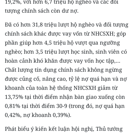
19,2%, với hơn 6,7 triệu hộ nghèo và các đối
CHƯƠNG TRÌNH OCOP - MỖI XÃ
MỘT SẢN PHẨM
tượng chính sách còn dư nợ.
Đã có hơn 31,8 triệu lượt hộ nghèo và đối tượng
RADIO
chính sách khác được vay vốn từ NHCSXH; góp
phần giúp hơn 4,5 triệu hộ vượt qua ngưỡng
MEDIA CENTER
nghèo; hơn 3,5 triệu lượt học sinh, sinh viên có
E-Magazine
hoàn cảnh khó khăn được vay vốn học tập,…
Chất lượng tín dụng chính sách không ngừng
Video
được củng cố, nâng cao, tỷ lệ nợ quá hạn và nợ
Media Chính trị
khoanh của toàn hệ thống NHCSXH giảm từ
13,75% tại thời điểm nhận bàn giao xuống còn
Media Kinh tế
0,81% tại thời điểm 30-9 (trong đó, nợ quá hạn
Media Văn hóa
0,42%, nợ khoanh 0,39%).
Media Xã hội
Phát biểu ý kiến kết luận hội nghị, Thủ tướng