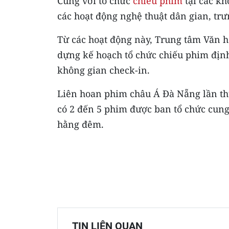
Cùng với tổ chức
chiếu phim
tại các kh
các hoạt động nghệ thuật dân gian, tr
Từ các hoạt động này, Trung tâm Văn 
dựng kế hoạch tổ chức chiếu phim định
không gian check-in.
Liên hoan phim châu Á Đà Nẵng lần thứ 
có 2 đến 5 phim được ban tổ chức cung c
hằng đêm.
TIN LIÊN QUAN