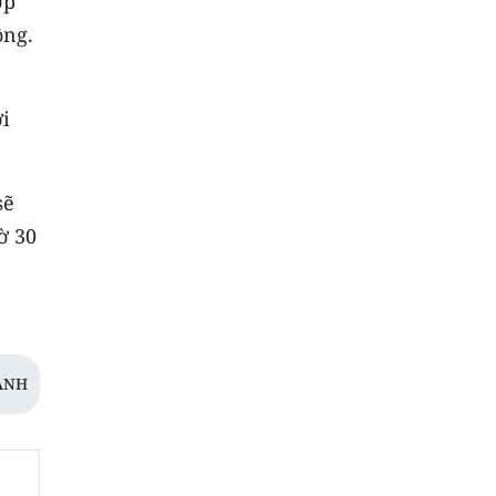
ợp
ồng.
i
sẽ
ờ 30
ANH