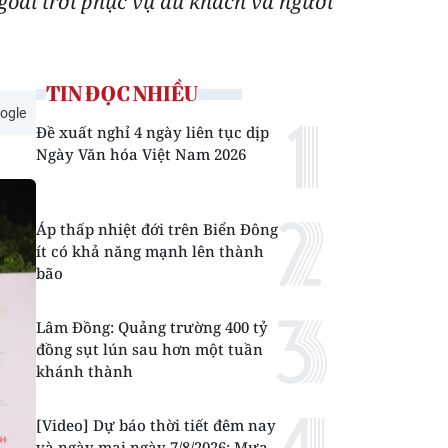
goài trời phục vụ du khách và người
TIN ĐỌC NHIỀU
ogle
Đề xuất nghỉ 4 ngày liên tục dịp
Ngày Văn hóa Việt Nam 2026
Áp thấp nhiệt đới trên Biển Đông
ít có khả năng mạnh lên thành
bão
Lâm Đồng: Quảng trường 400 tỷ
đồng sụt lún sau hơn một tuần
khánh thành
[Video] Dự báo thời tiết đêm nay
và ngày mai ngày 7/8/2026: Mưa