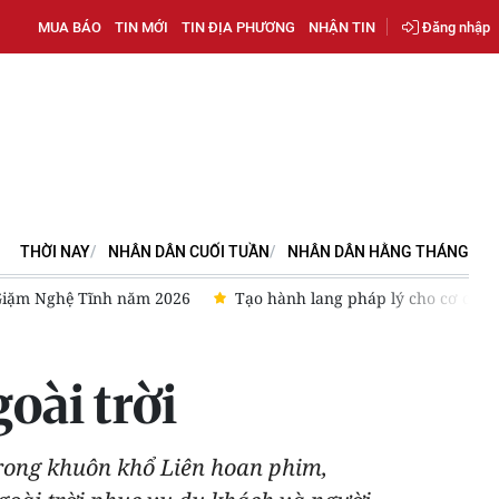
MUA BÁO
TIN MỚI
TIN ĐỊA PHƯƠNG
NHẬN TIN
Đăng nhập
THỜI NAY
NHÂN DÂN CUỐI TUẦN
NHÂN DÂN HẰNG THÁNG
 chế sandbox trong lĩnh vực công nghiệp văn hóa
Hoàn thiện 
oài trời
rong khuôn khổ Liên hoan phim,