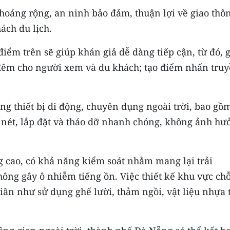
hoáng rộng, an ninh bảo đảm, thuận lợi về giao thô
ách du lịch.
iểm trên sẽ giúp khán giả dễ dàng tiếp cận, từ đó, g
n đêm cho người xem và du khách; tạo điểm nhấn tru
ng thiết bị di động, chuyên dụng ngoài trời, bao gồ
nét, lắp đặt và tháo dỡ nhanh chóng, không ảnh hư
g cao, có khả năng kiểm soát nhằm mang lại trải
ông gây ô nhiễm tiếng ồn. Việc thiết kế khu vực ch
iãn như sử dụng ghế lười, thảm ngồi, vật liệu nhựa 