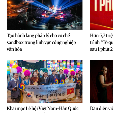
Tạo hành lang pháp lý cho cơ chế
Hơn 5,7 tri
sandbox trong lĩnh vực công nghiệp
trình "Tổ q
văn hóa
sau 1 phút 2
Khai mạc Lễ hội Việt Nam-Hàn Quốc
Dàn diễn vi