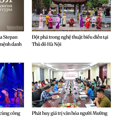
a Stepan
Đột phá trong nghệ thuật biểu diễn tại
 mệnh danh
Thủ đô Hà Nội
 cùng công
Phát huy giá trị văn hóa người Mường