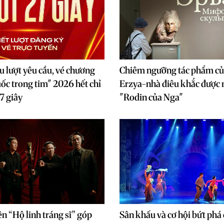
ệu lượt yêu cầu, vé chương
Chiêm ngưỡng tác phẩm củ
uốc trong tim" 2026 hết chỉ
Erzya-nhà điêu khắc được
7 giây
"Rodin của Nga"
ên “Hộ linh tráng sĩ” góp
Sân khấu và cơ hội bứt phá