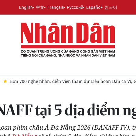
English
中文
Français
Русский
Español
한국어
a Ví, Giặm Nghệ Tĩnh năm 2026
Tạo hành lang pháp lý cho cơ
FF tại 5 địa điểm ng
n hoan phim châu Á-Đà Nẵng 2026 (DANAFF IV), t