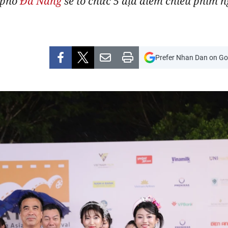
 phố
Đà Nẵng
sẽ tổ chức 5 địa điểm chiếu phim n
Prefer Nhan Dan on Go