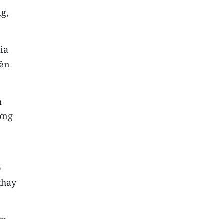
ng,
ia
yền
m
ởng
ỗ
thay