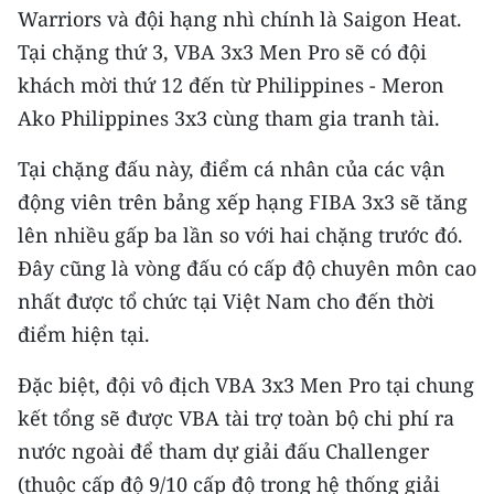
Warriors và đội hạng nhì chính là Saigon Heat.
CHUYÊN ĐỀ
Tại chặng thứ 3, VBA 3x3 Men Pro sẽ có đội
khách mời thứ 12 đến từ Philippines - Meron
CÁC CHUYÊN TRANG
Ako Philippines 3x3 cùng tham gia tranh tài.
Tại chặng đấu này, điểm cá nhân của các vận
VỀ BÁO NHÂN DÂN
động viên trên bảng xếp hạng FIBA 3x3 sẽ tăng
THỜI NAY
lên nhiều gấp ba lần so với hai chặng trước đó.
Đây cũng là vòng đấu có cấp độ chuyên môn cao
NHÂN DÂN CUỐI TUẦN
nhất được tổ chức tại Việt Nam cho đến thời
NHÂN DÂN HẰNG THÁNG
điểm hiện tại.
Đặc biệt, đội vô địch VBA 3x3 Men Pro tại chung
MUA BÁO
kết tổng sẽ được VBA tài trợ toàn bộ chi phí ra
ĐỌC BÁO IN
nước ngoài để tham dự giải đấu Challenger
(thuộc cấp độ 9/10 cấp độ trong hệ thống giải