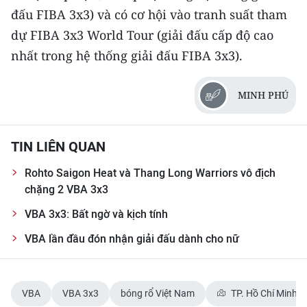
ENGLISH
đấu FIBA 3x3) và có cơ hội vào tranh suất tham
dự FIBA 3x3 World Tour (giải đấu cấp độ cao
中文
nhất trong hệ thống giải đấu FIBA 3x3).
FRANÇAIS
MINH PHÚ
РУССКИЙ
ESPAÑOL
TIN LIÊN QUAN
한국어
Rohto Saigon Heat và Thang Long Warriors vô địch
chặng 2 VBA 3x3
VBA 3x3: Bất ngờ và kịch tính
VBA lần đầu đón nhận giải đấu dành cho nữ
VBA
VBA 3x3
bóng rổ Việt Nam
TP. Hồ Chí Minh