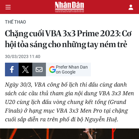
THỂ THAO
Chặng cuối VBA 3x3 Prime 2023: Cơ
CHÍNH TRỊ
hội tỏa sáng cho những tay ném trẻ
KINH TẾ
30/03/2023 11:40
Prefer Nhan Dan
VĂN HÓA
on Google
Ngày 30/3, VBA công bố lịch thi đấu cùng danh
XÃ HỘI
sách các cầu thủ tham gia nội dung VBA 3x3 Men
U20 cùng lịch đấu vòng chung kết tổng (Grand
PHÁP LUẬT
Finals) ở hạng mục VBA 3x3 Men Pro tại chặng
DU LỊCH
cuối sắp diễn ra trên phố đi bộ Nguyễn Huệ.
THẾ GIỚI