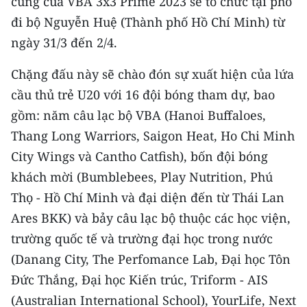
cùng của VBA 3x3 Prime 2023 sẽ tổ chức tại phố
CHƯƠNG TRÌNH OCOP - MỖI XÃ
đi bộ Nguyễn Huệ (Thành phố Hồ Chí Minh) từ
MỘT SẢN PHẨM
ngày 31/3 đến 2/4.
RADIO
Chặng đấu này sẽ chào đón sự xuất hiện của lứa
cầu thủ trẻ U20 với 16 đội bóng tham dự, bao
MEDIA CENTER
gồm: năm câu lạc bộ VBA (Hanoi Buffaloes,
E-Magazine
Thang Long Warriors, Saigon Heat, Ho Chi Minh
City Wings và Cantho Catfish), bốn đội bóng
Video
khách mời (Bumblebees, Play Nutrition, Phú
Media Chính trị
Thọ - Hồ Chí Minh và đại diện đến từ Thái Lan
Ares BKK) và bảy câu lạc bộ thuộc các học viện,
Media Kinh tế
trường quốc tế và trường đại học trong nước
Media Văn hóa
(Danang City, The Perfomance Lab, Đại học Tôn
Đức Thắng, Đại học Kiến trúc, Triform - AIS
Media Xã hội
(Australian International School), YourLife, Next