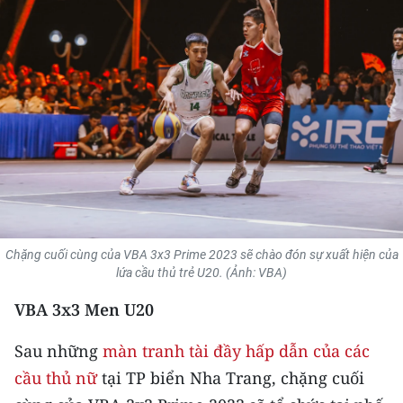
THỂ THAO
GIÁO DỤC
Y TẾ
KHOA HỌC - CÔNG NGHỆ
MÔI TRƯỜNG
BẠN ĐỌC
Chặng cuối cùng của VBA 3x3 Prime 2023 sẽ chào đón sự xuất hiện của
lứa cầu thủ trẻ U20. (Ảnh: VBA)
KIỂM CHỨNG THÔNG TIN
VBA 3x3 Men U20
TRI THỨC CHUYÊN SÂU
Sau những
màn tranh tài đầy hấp dẫn của các
54 DÂN TỘC VIỆT NAM
cầu thủ nữ
tại TP biển Nha Trang, chặng cuối