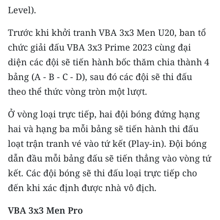
Media Pháp luật
Level).
Media Du lịch
Trước khi khởi tranh VBA 3x3 Men U20, ban tổ
chức giải đấu VBA 3x3 Prime 2023 cùng đại
Media Thế giới
diện các đội sẽ tiến hành bốc thăm chia thành 4
Media Thể thao
bảng (A - B - C - D), sau đó các đội sẽ thi đấu
Media Giáo dục
theo thể thức vòng tròn một lượt.
Media Y tế
Ở vòng loại trực tiếp, hai đội bóng đứng hạng
hai và hạng ba mỗi bảng sẽ tiến hành thi đấu
Media Khoa học - Công nghệ
loạt trận tranh vé vào tứ kết (Play-in). Đội bóng
Media Môi trường
dẫn đầu mỗi bảng đấu sẽ tiến thẳng vào vòng tứ
kết. Các đội bóng sẽ thi đấu loại trực tiếp cho
Ảnh
đến khi xác định được nhà vô địch.
Infographic
VBA 3x3 Men Pro