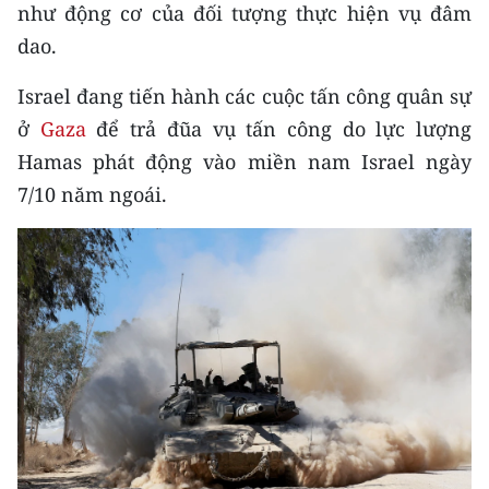
Media Pháp luật
như động cơ của đối tượng thực hiện vụ đâm
dao.
Media Du lịch
Israel đang tiến hành các cuộc tấn công quân sự
Media Thế giới
ở
Gaza
để trả đũa vụ tấn công do lực lượng
Media Thể thao
Hamas phát động vào miền nam Israel ngày
7/10 năm ngoái.
Media Giáo dục
Media Y tế
Media Khoa học - Công nghệ
Media Môi trường
Ảnh
Infographic