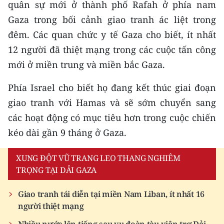
quân sự mới ở thành phố Rafah ở phía nam
Gaza trong bối cảnh giao tranh ác liệt trong
CHUYÊN ĐỀ
đêm. Các quan chức y tế Gaza cho biết, ít nhất
CÁC CHUYÊN TRANG
12 người đã thiệt mạng trong các cuộc tấn công
mới ở miền trung và miền bắc Gaza.
VỀ BÁO NHÂN DÂN
Phía Israel cho biết họ đang kết thúc giai đoạn
THỜI NAY
giao tranh với Hamas và sẽ sớm chuyển sang
các hoạt động có mục tiêu hơn trong cuộc chiến
NHÂN DÂN CUỐI TUẦN
kéo dài gần 9 tháng ở Gaza.
NHÂN DÂN HẰNG THÁNG
XUNG ĐỘT VŨ TRANG LEO THANG NGHIÊM
TRỌNG TẠI DẢI GAZA
MUA BÁO
Giao tranh tái diễn tại miền Nam Liban, ít nhất 16
ĐỌC BÁO IN
người thiệt mạng