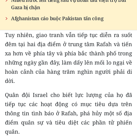
Nhiều nước lên tiếng sau vụ đoàn tàu viện trợ Dải
ENGLISH
Gaza bị chặn
Afghanistan cáo buộc Pakistan tấn công
中文
FRANÇAIS
Tuy nhiên, giao tranh vẫn tiếp tục diễn ra suốt
đêm tại hai địa điểm ở trung tâm Rafah và tiến
РУССКИЙ
xa hơn về phía tây và phía bắc thành phố trong
những ngày gần đây, làm dấy lên mối lo ngại về
ESPAÑOL
hoàn cảnh của hàng trăm nghìn người phải di
한국어
dời.
Quân đội Israel cho biết lực lượng của họ đã
tiếp tục các hoạt động có mục tiêu dựa trên
thông tin tình báo ở Rafah, phá hủy một số địa
điểm quân sự và tiêu diệt các phần tử phiến
quân.