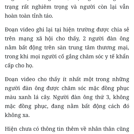
CHƯƠNG TRÌNH OCOP - MỖI XÃ
trạng rất nghiêm trọng và người còn lại vẫn
MỘT SẢN PHẨM
hoàn toàn tỉnh táo.
Đoạn video ghi lại tại hiện trường được chia sẻ
RADIO
trên mạng xã hội cho thấy, 2 người đàn ông
MEDIA CENTER
nằm bất động trên sàn trung tâm thương mại,
trong khi mọi người cố gắng chăm sóc y tế khẩn
E-Magazine
cấp cho họ.
Video
Đoạn video cho thấy ít nhất một trong những
Media Chính trị
người đàn ông được chăm sóc mặc đồng phục
màu xanh lá cây. Người đàn ông thứ 3, không
Media Kinh tế
mặc đồng phục, đang nằm bất động cách đó
Media Văn hóa
không xa.
Media Xã hội
Hiện chưa có thông tin thêm về nhân thân cũng