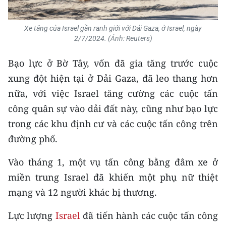
TIN MỚI
Xe tăng của Israel gần ranh giới với Dải Gaza, ở Israel, ngày
TIN ĐỊA PHƯƠNG
2/7/2024. (Ảnh: Reuters)
Trung du và miền núi phía Bắc
Bạo lực ở Bờ Tây, vốn đã gia tăng trước cuộc
xung đột hiện tại ở Dải Gaza, đã leo thang hơn
Đồng bằng sông Hồng
nữa, với việc Israel tăng cường các cuộc tấn
Bắc Trung Bộ
công quân sự vào dải đất này, cũng như bạo lực
trong các khu định cư và các cuộc tấn công trên
Duyên hải Nam Trung Bộ và Tây
Nguyên
đường phố.
Đông Nam Bộ
Vào tháng 1, một vụ tấn công bằng đâm xe ở
miền trung Israel đã khiến một phụ nữ thiệt
Đồng bằng sông Cửu Long
mạng và 12 người khác bị thương.
Chuyên trang Hà Nội
Lực lượng
Israel
đã tiến hành các cuộc tấn công
Chuyên trang TP. Hồ Chí Minh