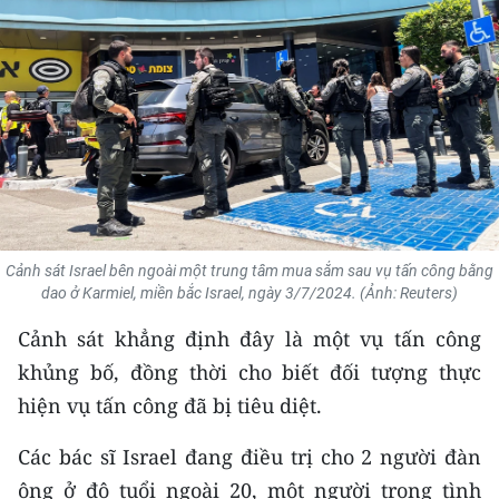
THỂ THAO
GIÁO DỤC
Y TẾ
KHOA HỌC - CÔNG NGHỆ
MÔI TRƯỜNG
Cảnh sát Israel bên ngoài một trung tâm mua sắm sau vụ tấn công bằng
BẠN ĐỌC
dao ở Karmiel, miền bắc Israel, ngày 3/7/2024. (Ảnh: Reuters)
Cảnh sát khẳng định đây là một vụ tấn công
KIỂM CHỨNG THÔNG TIN
khủng bố, đồng thời cho biết đối tượng thực
TRI THỨC CHUYÊN SÂU
hiện vụ tấn công đã bị tiêu diệt.
54 DÂN TỘC VIỆT NAM
Các bác sĩ Israel đang điều trị cho 2 người đàn
ông ở độ tuổi ngoài 20, một người trong tình