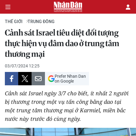
THẾ GIỚI
TRUNG ĐÔNG
Cảnh sát Israel tiêu diệt đối tượng
CHÍNH TRỊ
thực hiện vụ đâm dao ở trung tâm
thương mại
KINH TẾ
03/07/2024 12:25
VĂN HÓA
Prefer Nhan Dan
on Google
XÃ HỘI
Cảnh sát Israel ngày 3/7 cho biết, ít nhất 2 người
PHÁP LUẬT
bị thương trong một vụ tấn công bằng dao tại
một trung tâm thương mại ở Karmiel, miền bắc
DU LỊCH
nước này trước đó cùng ngày.
THẾ GIỚI