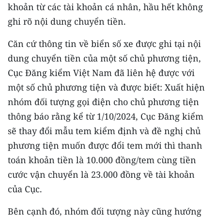
CHƯƠNG TRÌNH OCOP - MỖI XÃ
khoản từ các tài khoản cá nhân, hầu hết không
MỘT SẢN PHẨM
ghi rõ nội dung chuyển tiền.
Căn cứ thông tin về biển số xe được ghi tại nội
RADIO
dung chuyển tiền của một số chủ phương tiện,
MEDIA CENTER
Cục Đăng kiểm Việt Nam đã liên hệ được với
một số chủ phương tiện và được biết: Xuất hiện
E-Magazine
nhóm đối tượng gọi điện cho chủ phương tiện
Video
thông báo rằng kể từ 1/10/2024, Cục Đăng kiểm
sẽ thay đổi mẫu tem kiểm định và đề nghị chủ
Media Chính trị
phương tiện muốn được đổi tem mới thì thanh
Media Kinh tế
toán khoản tiền là 10.000 đồng/tem cùng tiền
cước vận chuyển là 23.000 đồng về tài khoản
Media Văn hóa
của Cục.
Media Xã hội
Bên cạnh đó, nhóm đối tượng này cũng hướng