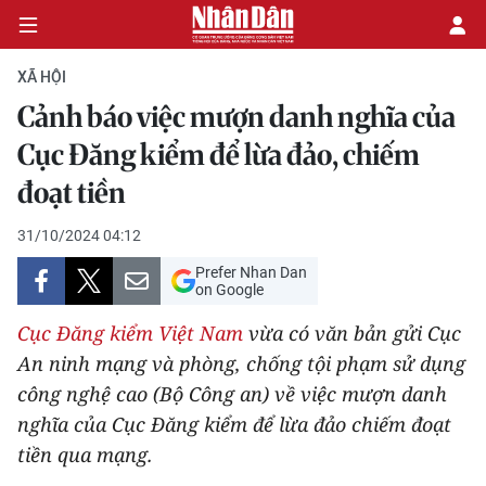
XÃ HỘI
Cảnh báo việc mượn danh nghĩa của
CHÍNH TRỊ
Cục Đăng kiểm để lừa đảo, chiếm
đoạt tiền
KINH TẾ
31/10/2024 04:12
VĂN HÓA
Prefer Nhan Dan
on Google
XÃ HỘI
Cục Đăng kiểm Việt Nam
vừa có văn bản gửi Cục
PHÁP LUẬT
An ninh mạng và phòng, chống tội phạm sử dụng
công nghệ cao (Bộ Công an) về việc mượn danh
DU LỊCH
nghĩa của Cục Đăng kiểm để lừa đảo chiếm đoạt
tiền qua mạng.
THẾ GIỚI