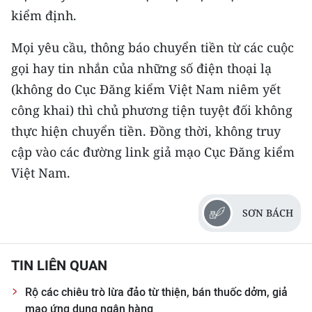
TIN MỚI
kiểm định.
TIN ĐỊA PHƯƠNG
Mọi yêu cầu, thông báo chuyển tiền từ các cuộc
gọi hay tin nhắn của những số điện thoại lạ
Trung du và miền núi phía Bắc
(không do Cục Đăng kiểm Việt Nam niêm yết
công khai) thì chủ phương tiện tuyệt đối không
Đồng bằng sông Hồng
thực hiện chuyển tiền. Đồng thời, không truy
Bắc Trung Bộ
cập vào các đường link giả mạo Cục Đăng kiểm
Duyên hải Nam Trung Bộ và Tây
Việt Nam.
Nguyên
SƠN BÁCH
Đông Nam Bộ
Đồng bằng sông Cửu Long
TIN LIÊN QUAN
Chuyên trang Hà Nội
Rộ các chiêu trò lừa đảo từ thiện, bán thuốc dởm, giả
Chuyên trang TP. Hồ Chí Minh
mạo ứng dụng ngân hàng