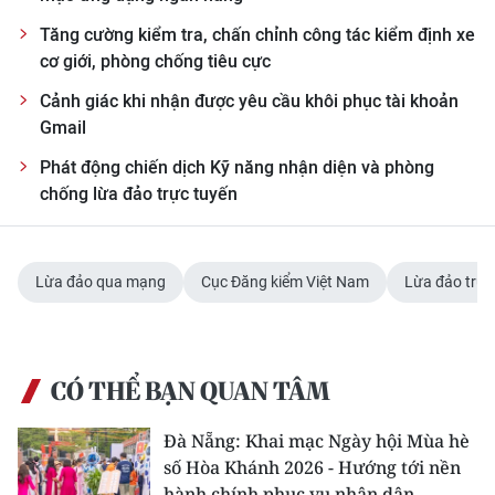
Tăng cường kiểm tra, chấn chỉnh công tác kiểm định xe
CHUYÊN ĐỀ
cơ giới, phòng chống tiêu cực
CÁC CHUYÊN TRANG
Cảnh giác khi nhận được yêu cầu khôi phục tài khoản
Gmail
Phát động chiến dịch Kỹ năng nhận diện và phòng
VỀ BÁO NHÂN DÂN
chống lừa đảo trực tuyến
THỜI NAY
NHÂN DÂN CUỐI TUẦN
Lừa đảo qua mạng
Cục Đăng kiểm Việt Nam
Lừa đảo trực
NHÂN DÂN HẰNG THÁNG
MUA BÁO
CÓ THỂ BẠN QUAN TÂM
ĐỌC BÁO IN
Đà Nẵng: Khai mạc Ngày hội Mùa hè
số Hòa Khánh 2026 - Hướng tới nền
hành chính phục vụ nhân dân