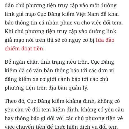
Media Pháp luật
dẫn chủ phương tiện truy cập vào một đường
link giả mạo Cục Đăng kiểm Việt Nam để khai
Media Du lịch
báo thông tin cá nhân phục vụ cho việc đổi tem.
Media Thế giới
Khi chủ phương tiện truy cập vào đường link
giả mạo nói trên thì sẽ có nguy cơ bị
lừa đảo
Media Thể thao
chiếm đoạt tiền
.
Media Giáo dục
Để ngăn chặn tình trạng nêu trên, Cục Đăng
Media Y tế
kiểm đã có văn bản thông báo tới các đơn vị
Media Khoa học - Công nghệ
đăng kiểm xe cơ giới cảnh báo tới các chủ
phương tiện trên địa bàn quản lý.
Media Môi trường
Theo đó, Cục Đăng kiểm khẳng định, không có
Ảnh
yêu cầu về đổi tem kiểm định, không có yêu cầu
Infographic
hay thông báo gì đối với các chủ phương tiện về
việc chuyển tiền để thực hiện dịch vụ đổi tem