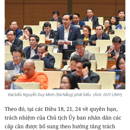
Media Pháp luật
Media Du lịch
Media Thế giới
Media Thể thao
Media Giáo dục
Media Y tế
Media Khoa học - Công nghệ
Media Môi trường
Đại biểu Nguyễn Duy Minh (Đà Nẵng) phát biểu. (Ảnh: DUY LINH)
Ảnh
Theo đó, tại các Điều 18, 21, 24 về quyền hạn,
Infographic
trách nhiệm của Chủ tịch Ủy ban nhân dân các
cấp cần được bổ sung theo hướng tăng trách