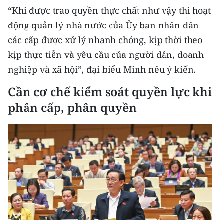
“Khi được trao quyền thực chất như vậy thì hoạt
CHUYÊN ĐỀ
động quản lý nhà nước của Ủy ban nhân dân
các cấp được xử lý nhanh chóng, kịp thời theo
CÁC CHUYÊN TRANG
kịp thực tiễn và yêu cầu của người dân, doanh
nghiệp và xã hội”, đại biểu Minh nêu ý kiến.
VỀ BÁO NHÂN DÂN
Cần cơ chế kiểm soát quyền lực khi
THỜI NAY
phân cấp, phân quyền
NHÂN DÂN CUỐI TUẦN
NHÂN DÂN HẰNG THÁNG
MUA BÁO
ĐỌC BÁO IN