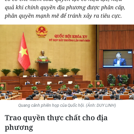
quả khi chính quyền địa phương được phân cấp,
THỂ THAO
phân quyền mạnh mẽ để tránh xảy ra tiêu cực.
GIÁO DỤC
Y TẾ
KHOA HỌC - CÔNG NGHỆ
MÔI TRƯỜNG
BẠN ĐỌC
KIỂM CHỨNG THÔNG TIN
Quang cảnh phiên họp của Quốc hội. (Ảnh: DUY LINH)
TRI THỨC CHUYÊN SÂU
Trao quyền thực chất cho địa
54 DÂN TỘC VIỆT NAM
phương