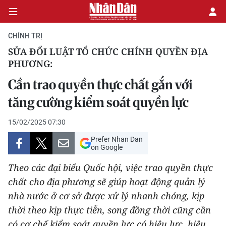
CHÍNH TRỊ
SỬA ĐỔI LUẬT TỔ CHỨC CHÍNH QUYỀN ĐỊA
PHƯƠNG:
CHÍNH TRỊ
Cần trao quyền thực chất gắn với
KINH TẾ
tăng cường kiểm soát quyền lực
VĂN HÓA
15/02/2025 07:30
Prefer Nhan Dan
XÃ HỘI
on Google
PHÁP LUẬT
Theo các đại biểu Quốc hội, việc trao quyền thực
chất cho địa phương sẽ giúp hoạt động quản lý
DU LỊCH
nhà nước ở cơ sở được xử lý nhanh chóng, kịp
thời theo kịp thực tiễn, song đồng thời cũng cần
THẾ GIỚI
có cơ chế kiểm soát quyền lực có hiệu lực, hiệu