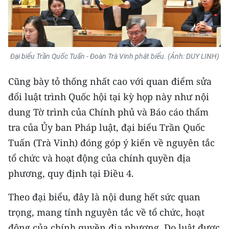
ENGLISH
中文
FRANÇAIS
Đại biểu Trần Quốc Tuấn - Đoàn Trà Vinh phát biểu. (Ảnh: DUY LINH)
РУССКИЙ
Cũng bày tỏ thống nhất cao với quan điểm sửa
đổi luật trình Quốc hội tại kỳ họp này như nội
ESPAÑOL
dung Tờ trình của Chính phủ và Báo cáo thẩm
tra của Ủy ban Pháp luật, đại biểu Trần Quốc
한국어
Tuấn (Trà Vinh) đóng góp ý kiến về nguyên tắc
tổ chức và hoạt động của chính quyền địa
phương, quy định tại Điều 4.
Theo đại biểu, đây là nội dung hết sức quan
trọng, mang tính nguyên tắc về tổ chức, hoạt
động của chính quyền địa phương. Do luật được