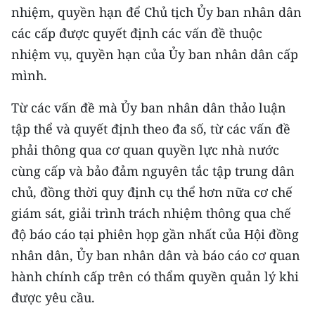
nhiệm, quyền hạn để Chủ tịch Ủy ban nhân dân
TIN MỚI
các cấp được quyết định các vấn đề thuộc
TIN ĐỊA PHƯƠNG
nhiệm vụ, quyền hạn của Ủy ban nhân dân cấp
mình.
Trung du và miền núi phía Bắc
Từ các vấn đề mà Ủy ban nhân dân thảo luận
Đồng bằng sông Hồng
tập thể và quyết định theo đa số, từ các vấn đề
Bắc Trung Bộ
phải thông qua cơ quan quyền lực nhà nước
cùng cấp và bảo đảm nguyên tắc tập trung dân
Duyên hải Nam Trung Bộ và Tây
Nguyên
chủ, đồng thời quy định cụ thể hơn nữa cơ chế
giám sát, giải trình trách nhiệm thông qua chế
Đông Nam Bộ
độ báo cáo tại phiên họp gần nhất của Hội đồng
Đồng bằng sông Cửu Long
nhân dân, Ủy ban nhân dân và báo cáo cơ quan
hành chính cấp trên có thẩm quyền quản lý khi
Chuyên trang Hà Nội
được yêu cầu.
Chuyên trang TP. Hồ Chí Minh