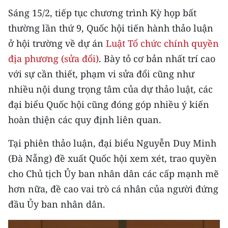
CHƯƠNG TRÌNH OCOP - MỖI XÃ
Sáng 15/2, tiếp tục chương trình Kỳ họp bất
MỘT SẢN PHẨM
thường lần thứ 9, Quốc hội tiến hành thảo luận
ở hội trường về dự án
Luật Tổ chức chính quyền
RADIO
địa phương (sửa đổi)
. Bày tỏ cơ bản nhất trí cao
với sự cần thiết, phạm vi sửa đổi cũng như
MEDIA CENTER
nhiều nội dung trọng tâm của dự thảo luật, các
E-Magazine
đại biểu Quốc hội cũng đóng góp nhiều ý kiến
hoàn thiện các quy định liên quan.
Video
Media Chính trị
Tại phiên thảo luận, đại biểu Nguyễn Duy Minh
(Đà Nẵng) đề xuất Quốc hội xem xét, trao quyền
Media Kinh tế
cho Chủ tịch Ủy ban nhân dân các cấp mạnh mẽ
Media Văn hóa
hơn nữa, đề cao vai trò cá nhân của người đứng
đầu Ủy ban nhân dân.
Media Xã hội