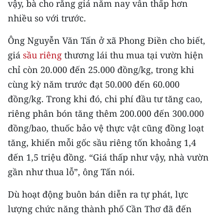
vậy, bà cho rằng giá năm nay vẫn thấp hơn
TIN MỚI
nhiều so với trước.
TIN ĐỊA PHƯƠNG
Ông Nguyễn Văn Tấn ở xã Phong Điền cho biết,
giá
sầu riêng
thương lái thu mua tại vườn hiện
Trung du và miền núi phía Bắc
chỉ còn 20.000 đến 25.000 đồng/kg, trong khi
Đồng bằng sông Hồng
cùng kỳ năm trước đạt 50.000 đến 60.000
Bắc Trung Bộ
đồng/kg. Trong khi đó, chi phí đầu tư tăng cao,
riêng phân bón tăng thêm 200.000 đến 300.000
Duyên hải Nam Trung Bộ và Tây
đồng/bao, thuốc bảo vệ thực vật cũng đồng loạt
Nguyên
tăng, khiến mỗi gốc sầu riêng tốn khoảng 1,4
Đông Nam Bộ
đến 1,5 triệu đồng. “Giá thấp như vậy, nhà vườn
gần như thua lỗ”, ông Tấn nói.
Đồng bằng sông Cửu Long
Dù hoạt động buôn bán diễn ra tự phát, lực
Chuyên trang Hà Nội
lượng chức năng thành phố Cần Thơ đã đến
Chuyên trang TP. Hồ Chí Minh