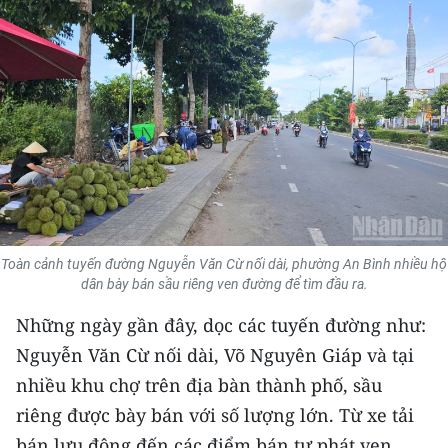
THỂ THAO
GIÁO DỤC
Y TẾ
KHOA HỌC - CÔNG NGHỆ
MÔI TRƯỜNG
BẠN ĐỌC
Toàn cảnh tuyến đường Nguyễn Văn Cừ nối dài, phường An Bình nhiều hộ
dân bày bán sầu riêng ven đường để tìm đầu ra.
KIỂM CHỨNG THÔNG TIN
Những ngày gần đây, dọc các tuyến đường như:
Nguyễn Văn Cừ nối dài, Võ Nguyên Giáp và tại
TRI THỨC CHUYÊN SÂU
nhiều khu chợ trên địa bàn thành phố, sầu
54 DÂN TỘC VIỆT NAM
riêng được bày bán với số lượng lớn. Từ xe tải
bán lưu động đến các điểm bán tự phát ven