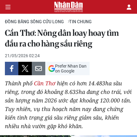
ĐỒNG BẰNG SÔNG CỬU LONG
TIN CHUNG
Cần Thơ: Nông dân loay hoay tìm
CHÍNH TRỊ
đầu ra cho hàng sầu riêng
KINH TẾ
21/05/2026 02:24
Prefer Nhan Dan
VĂN HÓA
on Google
Thành phố
Cần Thơ
hiện có hơn 14.483ha sầu
XÃ HỘI
riêng, trong đó khoảng 8.635ha đang cho trái, với
sản lượng năm 2026 ước đạt khoảng 120.000 tấn.
PHÁP LUẬT
Tuy nhiên, vụ thu hoạch năm nay đang chứng
DU LỊCH
kiến tình trạng giá sầu riêng giảm sâu, khiến
nhiều nhà vườn gặp khó khăn.
THẾ GIỚI