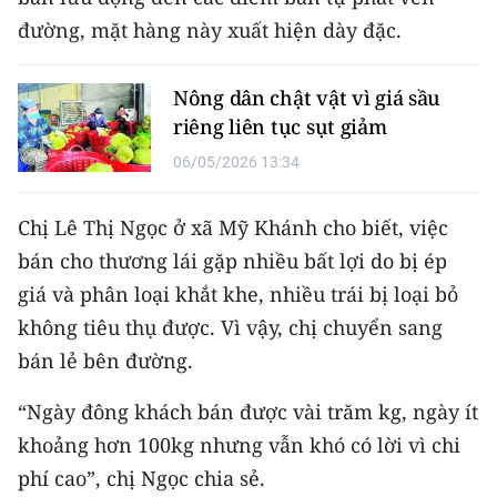
CHƯƠNG TRÌNH OCOP - MỖI XÃ
đường, mặt hàng này xuất hiện dày đặc.
MỘT SẢN PHẨM
Nông dân chật vật vì giá sầu
RADIO
riêng liên tục sụt giảm
MEDIA CENTER
06/05/2026 13:34
E-Magazine
Chị Lê Thị Ngọc ở xã Mỹ Khánh cho biết, việc
bán cho thương lái gặp nhiều bất lợi do bị ép
Video
giá và phân loại khắt khe, nhiều trái bị loại bỏ
Media Chính trị
không tiêu thụ được. Vì vậy, chị chuyển sang
bán lẻ bên đường.
Media Kinh tế
Media Văn hóa
“Ngày đông khách bán được vài trăm kg, ngày ít
khoảng hơn 100kg nhưng vẫn khó có lời vì chi
Media Xã hội
phí cao”, chị Ngọc chia sẻ.