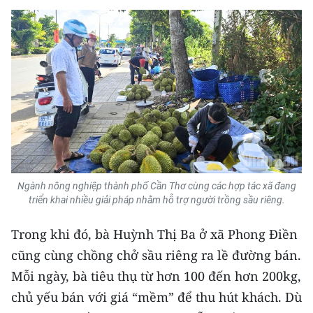
Media Pháp luật
Media Du lịch
Media Thế giới
Media Thể thao
Media Giáo dục
Media Y tế
Ngành nông nghiệp thành phố Cần Thơ cùng các hợp tác xã đang
Media Khoa học - Công nghệ
triển khai nhiều giải pháp nhằm hỗ trợ người trồng sầu riêng.
Media Môi trường
Trong khi đó, bà Huỳnh Thị Ba ở xã Phong Điền
Ảnh
cũng cùng chồng chở sầu riêng ra lề đường bán.
Mỗi ngày, bà tiêu thụ từ hơn 100 đến hơn 200kg,
Infographic
chủ yếu bán với giá “mềm” để thu hút khách. Dù