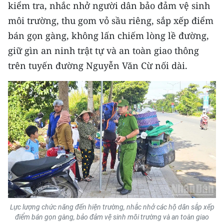
kiểm tra, nhắc nhở người dân bảo đảm vệ sinh
môi trường, thu gom vỏ sầu riêng, sắp xếp điểm
CHUYÊN ĐỀ
bán gọn gàng, không lấn chiếm lòng lề đường,
CÁC CHUYÊN TRANG
giữ gìn an ninh trật tự và an toàn giao thông
trên tuyến đường Nguyễn Văn Cừ nối dài.
VỀ BÁO NHÂN DÂN
THỜI NAY
NHÂN DÂN CUỐI TUẦN
NHÂN DÂN HẰNG THÁNG
MUA BÁO
ĐỌC BÁO IN
Lực lượng chức năng đến hiện trường, nhắc nhở các hộ dân sắp xếp
điểm bán gọn gàng, bảo đảm vệ sinh môi trường và an toàn giao