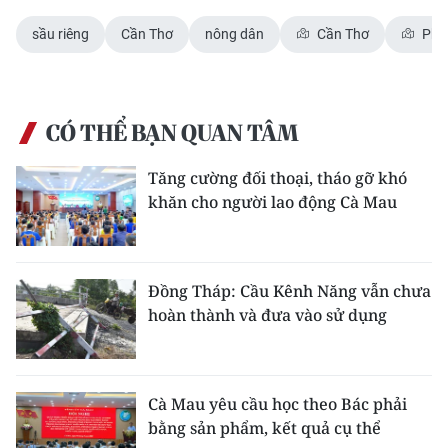
sầu riêng
Cần Thơ
nông dân
Cần Thơ
Pho
CÓ THỂ BẠN QUAN TÂM
Tăng cường đối thoại, tháo gỡ khó
khăn cho người lao động Cà Mau
Đồng Tháp: Cầu Kênh Năng vẫn chưa
hoàn thành và đưa vào sử dụng
Cà Mau yêu cầu học theo Bác phải
bằng sản phẩm, kết quả cụ thể