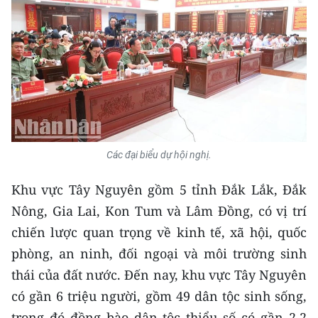
TIN MỚI
TIN ĐỊA PHƯƠNG
Trung du và miền núi phía Bắc
Đồng bằng sông Hồng
Bắc Trung Bộ
Các đại biểu dự hội nghị.
Duyên hải Nam Trung Bộ và Tây
Khu vực Tây Nguyên gồm 5 tỉnh Đắk Lắk, Đắk
Nguyên
Nông, Gia Lai, Kon Tum và Lâm Đồng, có vị trí
Đông Nam Bộ
chiến lược quan trọng về kinh tế, xã hội, quốc
phòng, an ninh, đối ngoại và môi trường sinh
Đồng bằng sông Cửu Long
thái của đất nước. Đến nay, khu vực Tây Nguyên
Chuyên trang Hà Nội
có gần 6 triệu người, gồm 49 dân tộc sinh sống,
Chuyên trang TP. Hồ Chí Minh
trong đó đồng bào dân tộc thiểu số có gần 2,2