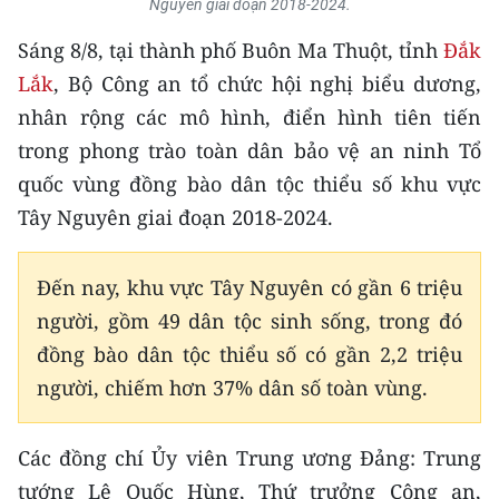
Nguyên giai đoạn 2018-2024.
CHƯƠNG TRÌNH OCOP - MỖI XÃ
MỘT SẢN PHẨM
Sáng 8/8, tại thành phố Buôn Ma Thuột, tỉnh
Đắk
Lắk
, Bộ Công an tổ chức hội nghị biểu dương,
RADIO
nhân rộng các mô hình, điển hình tiên tiến
trong phong trào toàn dân bảo vệ an ninh Tổ
MEDIA CENTER
quốc vùng đồng bào dân tộc thiểu số khu vực
E-Magazine
Tây Nguyên giai đoạn 2018-2024.
Video
Đến nay, khu vực Tây Nguyên có gần 6 triệu
Media Chính trị
người, gồm 49 dân tộc sinh sống, trong đó
đồng bào dân tộc thiểu số có gần 2,2 triệu
Media Kinh tế
người, chiếm hơn 37% dân số toàn vùng.
Media Văn hóa
Các đồng chí Ủy viên Trung ương Đảng: Trung
Media Xã hội
tướng Lê Quốc Hùng, Thứ trưởng Công an,