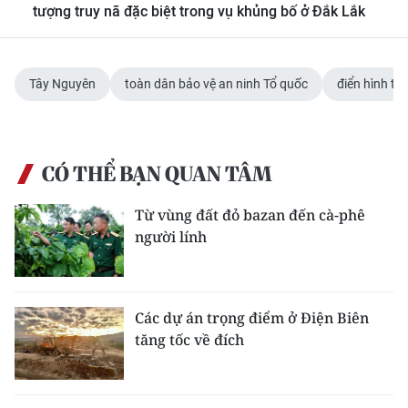
tượng truy nã đặc biệt trong vụ khủng bố ở Đắk Lắk
Tây Nguyên
toàn dân bảo vệ an ninh Tổ quốc
điển hình tiê
CÓ THỂ BẠN QUAN TÂM
Từ vùng đất đỏ bazan đến cà-phê
người lính
Các dự án trọng điểm ở Điện Biên
tăng tốc về đích