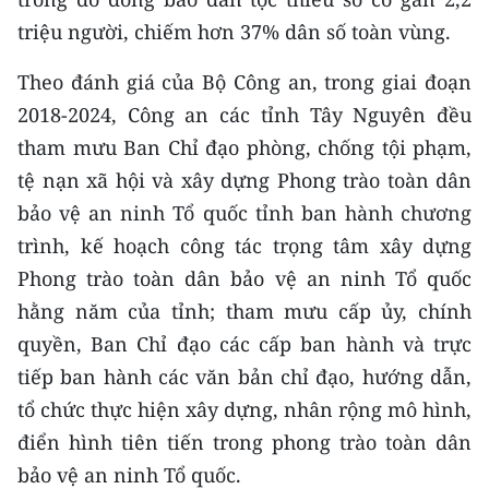
triệu người, chiếm hơn 37% dân số toàn vùng.
CHUYÊN ĐỀ
Theo đánh giá của Bộ Công an, trong giai đoạn
CÁC CHUYÊN TRANG
2018-2024, Công an các tỉnh Tây Nguyên đều
tham mưu Ban Chỉ đạo phòng, chống tội phạm,
VỀ BÁO NHÂN DÂN
tệ nạn xã hội và xây dựng Phong trào toàn dân
bảo vệ an ninh Tổ quốc tỉnh ban hành chương
THỜI NAY
trình, kế hoạch công tác trọng tâm xây dựng
NHÂN DÂN CUỐI TUẦN
Phong trào toàn dân bảo vệ an ninh Tổ quốc
hằng năm của tỉnh; tham mưu cấp ủy, chính
NHÂN DÂN HẰNG THÁNG
quyền, Ban Chỉ đạo các cấp ban hành và trực
tiếp ban hành các văn bản chỉ đạo, hướng dẫn,
MUA BÁO
tổ chức thực hiện xây dựng, nhân rộng mô hình,
ĐỌC BÁO IN
điển hình tiên tiến trong phong trào toàn dân
bảo vệ an ninh Tổ quốc.