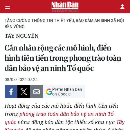
TĂNG CƯỜNG THÔNG TIN THIẾT YẾU, BẢO ĐẢM AN SINH XÃ HỘI
BỀN VỮNG
TÂY NGUYÊN
CHÍNH TRỊ
Cần nhân rộng các mô hình, điển
KINH TẾ
hình tiên tiến trong phong trào toàn
dân bảo vệ an ninh Tổ quốc
VĂN HÓA
08/08/2024 07:24
XÃ HỘI
Prefer Nhan Dan
on Google
PHÁP LUẬT
Hoạt động của các mô hình, điển hình tiên tiến
DU LỊCH
trong
phong trào toàn dân bảo vệ an ninh Tổ
quốc
vùng đồng bào dân tộc thiểu số khu vực
Tây
THẾ GIỚI