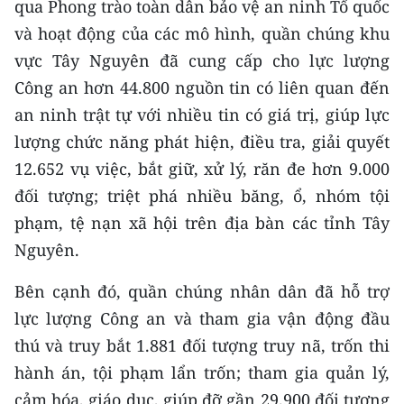
qua Phong trào toàn dân bảo vệ an ninh Tổ quốc
và hoạt động của các mô hình, quần chúng khu
vực Tây Nguyên đã cung cấp cho lực lượng
Công an hơn 44.800 nguồn tin có liên quan đến
an ninh trật tự với nhiều tin có giá trị, giúp lực
lượng chức năng phát hiện, điều tra, giải quyết
12.652 vụ việc, bắt giữ, xử lý, răn đe hơn 9.000
đối tượng; triệt phá nhiều băng, ổ, nhóm tội
phạm, tệ nạn xã hội trên địa bàn các tỉnh Tây
Nguyên.
Bên cạnh đó, quần chúng nhân dân đã hỗ trợ
lực lượng Công an và tham gia vận động đầu
thú và truy bắt 1.881 đối tượng truy nã, trốn thi
hành án, tội phạm lẩn trốn; tham gia quản lý,
cảm hóa, giáo dục, giúp đỡ gần 29.900 đối tượng