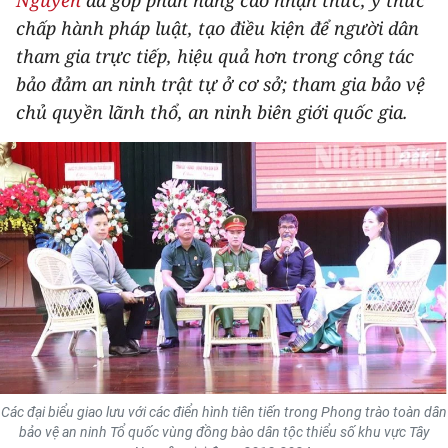
Nguyên
đã góp phần nâng cao nhận thức, ý thức
THỂ THAO
chấp hành pháp luật, tạo điều kiện để người dân
tham gia trực tiếp, hiệu quả hơn trong công tác
GIÁO DỤC
bảo đảm an ninh trật tự ở cơ sở; tham gia bảo vệ
chủ quyền lãnh thổ, an ninh biên giới quốc gia.
Y TẾ
KHOA HỌC - CÔNG NGHỆ
MÔI TRƯỜNG
BẠN ĐỌC
KIỂM CHỨNG THÔNG TIN
TRI THỨC CHUYÊN SÂU
54 DÂN TỘC VIỆT NAM
Các đại biểu giao lưu với các điển hình tiên tiến trong Phong trào toàn dân
bảo vệ an ninh Tổ quốc vùng đồng bào dân tộc thiểu số khu vực Tây