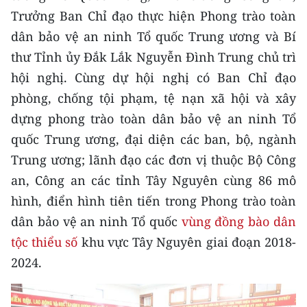
Media Pháp luật
Trưởng Ban Chỉ đạo thực hiện Phong trào toàn
Media Du lịch
dân bảo vệ an ninh Tổ quốc Trung ương và Bí
thư Tỉnh ủy Đắk Lắk Nguyễn Đình Trung chủ trì
Media Thế giới
hội nghị. Cùng dự hội nghị có Ban Chỉ đạo
Media Thể thao
phòng, chống tội phạm, tệ nạn xã hội và xây
dựng phong trào toàn dân bảo vệ an ninh Tổ
Media Giáo dục
quốc Trung ương, đại diện các ban, bộ, ngành
Media Y tế
Trung ương; lãnh đạo các đơn vị thuộc Bộ Công
an, Công an các tỉnh Tây Nguyên cùng 86 mô
Media Khoa học - Công nghệ
hình, điển hình tiên tiến trong Phong trào toàn
Media Môi trường
dân bảo vệ an ninh Tổ quốc
vùng đồng bào dân
tộc thiểu số
khu vực Tây Nguyên giai đoạn 2018-
Ảnh
2024.
Infographic